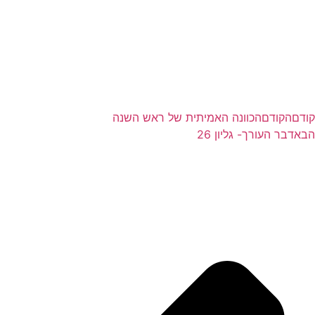
קודם
הקודם
הכוונה האמיתית של ראש השנה
הבא
דבר העורך- גליון 26