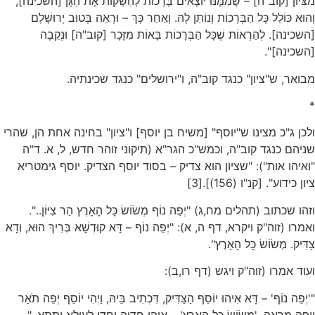
מִצִּיּוֹן [קוב"ה] – שֶׁמִּמֶּנּוּ יוֹצְאִים בְּרָכוֹת לְהַשְׁקוֹת אֶת הַגָּן [השכינה],
וְהוּא כּוֹלֵל כָּל הַבְּרָכוֹת וְנוֹתֵן לָהּ. וְאַחַר כָּךְ – וּרְאֵה בְּטוּב יְרוּשָׁלָם
[השכינה]. לְהַרְאוֹת שֶׁכָּל הַבְּרָכוֹת בָּאוֹת מִזָּכָר [קוב"ה] וּנְקֵבָה
[השכינה]".
מבואר, ש"ציון" כנגד קוב"ה, ו"ירושלים" כנגד שכינתיה.
*
ולכן ג"כ מצינו ש"יוסף" [משיח בן יוסף] ו"ציון" בחינה אחת הן, שהרי
שניהם כנגד קוב"ה, וכמש"כ הגר"א (תיקוני זוהר חדש, ל, א. ד"ה
"ואיהו אות"): "שציון הוא צדיק – בסוד יוסף הצדיק. יוסף גימטריא
ציון כידוע". [קנ"ו (156)].[3]
וזהו שכתוב (תהלים מח,ג) "יְפֵה נוֹף מְשׂוֹשׂ כָּל הָאָרֶץ הַר צִיּוֹן..".
ואמרו (זוה"ק ויקרא, דף ה, א): "יְפֵה נוֹף – דָּא קוּדְשָׁא בְּרִיךְ הוּא, וְדָא
צַדִּיק. מְשׂוֹשׂ כָּל הָאָרֶץ".
ועוד אמרו (זוה"ק ויגש (דף רו,ב):
"'יְפֵה נוֹף' – דָּא אִיהוּ יוֹסֵף הַצַּדִּיק, דִּכְתִיב בֵּיהּ, וַיְהִי יוֹסֵף יְפֵה תֹאַר
וִיפֵה מַרְאֶה. 'מְשׂוֹשׂ כָּל הָאָרֶץ' – אִיהוּ חֶדְוָה וְחֵדוּ לְעֵילָא וְתַתָּא..".