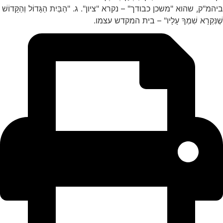
ביהמ"ק, שהוא "משכן כבודך" – נקרא "ציון". ג. "הַבַּיִת הַגָּדוֹל וְהַקָּדוֹשׁ
שֶׁנִּקְרָא שִׁמְךָ עָלָיו" – בית המקדש עצמו.