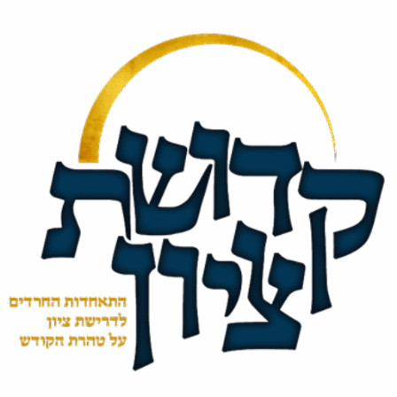
לג
תוכן