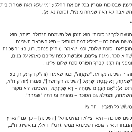
לענין שבסוכות גומרין בכל יום את ההלל); "מי שלא ראה שמחת בית
השואבה לא ראה שמחה מימיו". (סוכה נא, א).
*
הטעם לכך ש"סוכות" הוא הזמן של השמחה הגדולה ביותר, הוא
משום שהסוכה – "צילא דמהימנותא" – היא השראת השכינה
הנקראת "סוכת שלום", וכמו שאמרו (זוה"ק פנחס, רנו, ב): "הַשְּׁכִינָה,
שֶׁהִיא סֻכָּה, מְגִנָּה עֲלֵיהֶם, וּפוֹרֶשֶׂת כְּנָפָהּ עֲלֵיהֶם כְּאִמָּא עַל בָּנִים,
וּמִפְּנֵי זֶה תִּקְּנוּ לְבָרֵךְ הַפּוֹרֵס סֻכַּת שָׁלוֹם עָלֵינוּ".
והרי השכינה נקראת "שִׂמְחָה", וכמו שאמרו (זוה"ק ויקרא, ח, ב):
"שִׂמְחָה, דָּא כְּנֶסֶת יִשְׂרָאֵל [השכינה הקדושה]", ואמרו (זוה"ק ח"א,
רנט, א): "אֵם הַבָּנִים שְׂמֵחָה – דָא שְׁכִינְתָּא", השכינה היא מקור
השמחה, וממילא גם הסוכה – מהותה ומידתה "שמחה".
מְשׂוֹשׂ כָּל הָאָרֶץ – הַר צִיּוֹן
כשם שסוכה – היא "צילא דמהימנותא" [השכינה] – כך גם "הארץ
הנבחרת איהי גופא דשכינתא ממש".(רמ"ד וואלי, בראשית, ח"ב,
עמוד תכ"א).