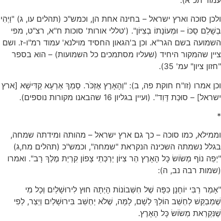
ולכן סוכה וארץ ישראל – בחינה אחת הן, וכמש"כ (תהלים עו, ג) "וַיְהִי
בְשָׁלֵם סֻכּוֹ – וּמְעוֹנָתוֹ בְצִיּוֹן". ('טללי אורות' סוכות ח"א, רצ"ט, מפי
השמועה בשם הגר"א. וכן ב'הגאון החסיד מוילנא' עמוד רמ"ו-ז. ושם
ציין שהמקור היחיד (שעליו מסתמכים כל השמועות) – הוא בספר
"חזון ציון" עמ' 35).
וכן אמרו (זו"ח חוקת פה, ב): "וְהָאָרֶץ אֶזְכֹּר. סָמַךְ אַרְעָא קַדִּישָׁא [ארץ
ישראל] – סוּכַּת דָּוִד". (ועיין בגליון 16 שהבאנו מקורות נוספים).
*
וממילא, כמו סוכה – כך גם ארץ ישראל – מהותה ומידתה שמחה,
בגלל נשמתה השכינה הנקראת "שמחה", וכמש"כ (תהלים מח,ג)
"יְפֵה נוֹף מְשׂוֹשׂ כָּל הָאָרֶץ הַר צִיּוֹן יַרְכְּתֵי צָפוֹן קִרְיַת מֶלֶךְ רָב". ואמרו
(שמות רבה נב, ה):
"אָמַר רַבִּי יוֹחָנָן כִּפָּה שֶׁל חִשְּׁבוֹנוֹת הָיְתָה חוּץ לִירוּשָׁלַיִם וְכָל מִי
שֶׁמְבַקֵּשׁ לְחַשֵּׁב הוֹלֵךְ לְשָׁם, לָמָּה, שֶׁלֹא יְחַשֵּׁב בִּירוּשָׁלַיִם וְיֵצַר, לְפִי
שֶׁנִּקְרֵאת מְשׂוֹשׂ כָּל הָאָרֶץ.