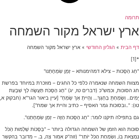
תרומה
ארץ ישראל מקור השמחה
דף הבית
»
הגליון החודשי
»
ארץ ישראל מקור השמחה
*[1]
"חַג הַסֻּכּות – צילא דמהימנותא – זְמַן שִׂמְחָתֵנוּ"
מצוות השמחה שנאמרה כלפי כל החגים – מוזכרת במיוחד בפרשת
חג הסוכות, וכמש"כ (דברים טז, יג) "חַג הַסֻּכֹּת תַּעֲשֶׂה לְךָ שִׁבְעַת
יָמִים.. וְשָׂמַחְתָּ בְּחַגֶּךָ… וְהָיִיתָ אַךְ שָׂמֵחַ" [עיין ביאור הגר"א (חבקוק א,
טו): "..ובסוכות גמר האסיף – כתיב והיית אך שמח"].
גם בתפילה תיקנו לומר: "חַג הַסֻּכּות הַזֶּה – זְמַן שִׂמְחָתֵנוּ".
סוכות הוא הזמן של השמחה הגדולה ביותר – "בַּסֻּכּוֹת שְׁלֵמוּת הַכֹּל
נִמְצֵאת בּוֹ, וְשִׂמְחַת הַכֹּל יוֹתֵר" (זוה"ק אמור צה, ב. – מדובר בהקשר