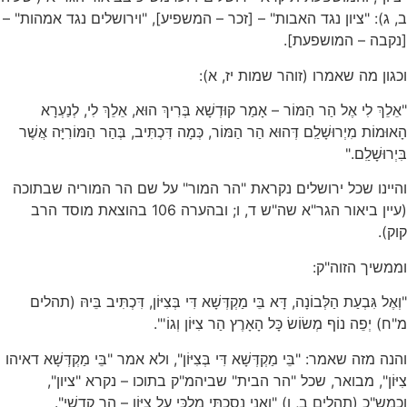
ב, ג): "ציון נגד האבות" – [זכר – המשפיע], "וירושלים נגד אמהות" –
[נקבה – המושפעת].
וכגון מה שאמרו (זוהר שמות יז, א):
"אֵלֵךְ לִי אֶל הַר הַמּוֹר – אָמַר קוּדְשָׁא בְּרִיךְ הוּא, אֵלֵךְ לִי, לְנַעְרָא
הָאוּמוֹת מִיְרוּשָׁלִַם דְּהוּא הַר הַמּוֹר, כְּמָה דִּכְתִּיב, בְּהַר הַמּוֹרִיָּה אֲשֶׁר
בִּיְרוּשָׁלִַם."
והיינו שכל ירושלים נקראת "הר המור" על שם הר המוריה שבתוכה
(עיין ביאור הגר"א שה"ש ד, ו; ובהערה 106 בהוצאת מוסד הרב
קוק).
וממשיך הזוה"ק:
"וְאֶל גִּבְעַת הַלְּבוֹנָה, דָּא בֵּי מַקְדְּשָׁא דִּי בְּצִיּוֹן, דִּכְתִּיב בֵּיהּ (תהלים
מ"ח) יְפֵה נוֹף מְשׂוֹשׂ כָּל הָאָרֶץ הַר צִיּוֹן וְגוֹ'".
והנה מזה שאמר: "בֵּי מַקְדְּשָׁא דִּי בְּצִיּוֹן", ולא אמר "בֵּי מַקְדְּשָׁא דאיהו
צִיּוֹן", מבואר, שכל "הר הבית" שביהמ"ק בתוכו – נקרא "ציון",
וכמש"כ (תהלים ב, ו) "וַאֲנִי נָסַכְתִּי מַלְכִּי עַל צִיּוֹן – הַר קָדְשִׁי".