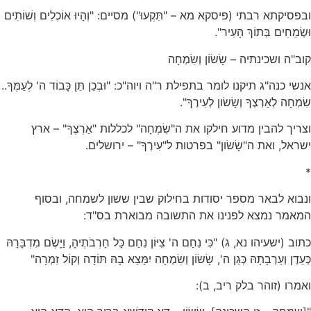
ובפסיקתא רבתי (פיסקא מא – "תִּקְעוּ") מסיים: "וְהָיוּ אוֹכְלִים וְשׁוֹתִים
וּשְׂמֵחִים בְּתוֹךְ הָעִיר".
קוב"ה ושכינתיה – שָׂשׂוֹן וְשִׂמְחָה
אנשי כנה"ג תיקנו לומר בתפילת ר"ה ויוה"כ: "וּבְכֵן תֵּן כָּבוֹד ה' לְעַמֶּךָ..
שִׂמְחָה לְאַרְצֶךָ וְשָׂשׂון לְעִירֶךָ".
וצריך להבין מדוע חילקו את ה"שִׂמְחָה" לכללות "אַרְצֶךָ" – ארץ
ישראל, ואת ה"שָׂשׂון" בפרטות ל"עִירֶךָ" – ירושלים.
*
ונבוא לבאר מספר יסודות בחילוק שבין ששון לשמחה, ובסוף
המאמר נמצא לפנינו את התשובה מבוארת בס"ד:
כתוב (ישעיהו נא, ג) "כִּי נִחַם ה' צִיּוֹן נִחַם כָּל חָרְבֹתֶיהָ, וַיָּשֶׂם מִדְבָּרָהּ
כְּעֵדֶן וְעַרְבָתָהּ כְּגַן ה', שָׂשׂוֹן וְשִׂמְחָה יִמָּצֵא בָהּ תּוֹדָה וְקוֹל זִמְרָה"
ואמרו (זוהר בלק ריב, ב):