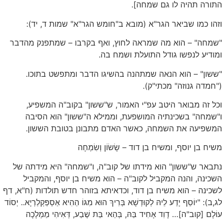
התורה תהיה לו גם שמחה].
וזהו כמו שביאר הגר"א (מובא ב"חומש הגר"א" שמות ד, יד):
"שמחה" – הוא מה שמראה לחוץ, ואף בקרבו – שמתפנק מהדבר
ומודיע לנפשו גודל התועלת ושמח בה.
"ששון" – הוא הנאה שמתהנה בהשיגו הדבר ומתפשט בתוכו.
("חמדה גנוזה" מכתי"ק).
וכל זה מבואר היטב עפ"י האמור, ש"ששון" בקוב"ה המשפיע,
ו"שמחה" בשכינתיה המושפעת, וממילא ה"ששון" הוא הסיבה
המשפיעה את השמחה, כאשר האדם מתבונן בטובת הששון.
משיח בן יוסף, ומשיח בן דוד – שָׂשׂוֹן וְשִׂמְחָה
נתבאר ש"ששון" הוא מידתו של קוב"ה, ו"שמחה" היא מידתה של
השכינה, והנה המקביל לקוב"ה – הוא משיח בן יוסף, והמקביל
לשכינה – הוא משיח בן דוד, וכדאיתא בזוהר חדש תולדות (ח"א, דף
לג,ב): "יוֹסֵף יָדַע לֵיהּ לְקוּדְשָׁא בְּרִיךְ הוּא מִגּוֹ הַהִיא אַסְפַּקְלַרְיָא.. יְסוֹד
עוֹלָם [קוב"ה]… דָוִד אָחִיד בַּהּ, בְּהַאי בַּת שֶׁבַע, דְּאִיהִי מַמְלָכָה