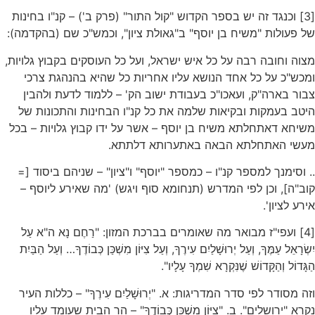
[3] וכנגד זה יש בספר הקדוש "קול התור" (פרק ב') – קנ"ו בחינות
של פעולות "משיח בן יוסף" ב"גאולת ציון", וכמש"כ שם (בהקדמה):
מצוה וחובה רבה על כל איש ישראל, ועל כל העוסקים בקבוץ גלויות,
ומכש"כ על כל אחד הנושא עליו אחריות כל שהיא בהנהגת צרכי
צבור בארה"ק, ועאכו"כ בעבודת ישוב הק' – ללמוד לדעת ולהבין
היטב בעמקות ובקיאות שלמה את כל קנ"ו הבחינות והתכונות של
משיחא דאתחלתא משיח בן יוסף – אשר על ידו קבוץ גלויות – בכל
מעשי האתחלתא הבאה באתערותא דלתתא.
.. וסימנך למספר קנ"ו – כמספר "יוסף" ו"ציון" – שניהם ביסוד [=
קוב"ה], וכן לפי המדרש (תנחומא סוף ויגש) 'מה שאירע ליוסף –
אירע לציון'.
[4] ועפי"ז מבואר מה שאומרים בברכת המזון: "רַחֶם נָא ה"א עַל
יִשְׂרָאֵל עַמֶּךָ, וְעַל יְרוּשָׁלַיִם עִירֶךָ, וְעַל צִיּוֹן מִשְׁכַּן כְּבוֹדֶךָ… וְעַל הַבַּיִת
הַגָּדוֹל וְהַקָּדוֹשׁ שֶׁנִּקְרָא שִׁמְךָ עָלָיו".
וזה מסודר לפי סדר המדריגות: א. "יְרוּשָׁלַיִם עִירֶךָ" – כללות העיר
נקרא "ירושלים". ב. "צִיּוֹן מִשְׁכַּן כְּבוֹדֶךָ" – הר הבית שעומד עליו