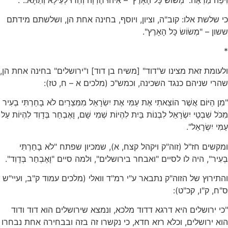
כי שלשת אלו: קוב"ה, וציון, ויוסף, בחינה אחת הן, ושלשתם מידתם
ששון – "מְשׂוֹשׂ כָּל הָאָרֶץ".
*
ולעומת זאת מצינו ש"דוד" [משיח בן דוד] ו"ירושלים" בחינה אחת הן,
שהרי שניהם כנגד השכינה, וכמש"כ (מלכים א – ח, טז):
"מִן הַיּוֹם אֲשֶׁר הוֹצֵאתִי אֶת עַמִּי אֶת יִשְׂרָאֵל מִמִּצְרַיִם לֹא בָחַרְתִּי בְעִיר
מִכֹּל שִׁבְטֵי יִשְׂרָאֵל לִבְנוֹת בַּיִת לִהְיוֹת שְׁמִי שָׁם, וָאֶבְחַר בְּדָוִד לִהְיוֹת עַל
עַמִּי יִשְׂרָאֵל".
ומקשים חז"ל (זוה"ק ויקהל קצח, א), שמכיון שפתח "לֹא בָחַרְתִּי
בְעִיר", היה לו לסיים "ואבחר בירושלים", ולמה סיים "וָאֶבְחַר בְּדָוִד".
והתירוץ של הזוה"ק נתבאר ע"י רמ"ד וואלי (מלכים עמוד ק"ב, ועיי"ש
ס"ח, ק"ו, קכ"ט):
"כי ירושלים היא דרגא דדוד מלכא, ונמצא שירושלים הוא דוד ודוד
הוא ירושלים, וכלא רזא חדא, כי נקשרו זה בזה ובבחירה אחת נבחרו