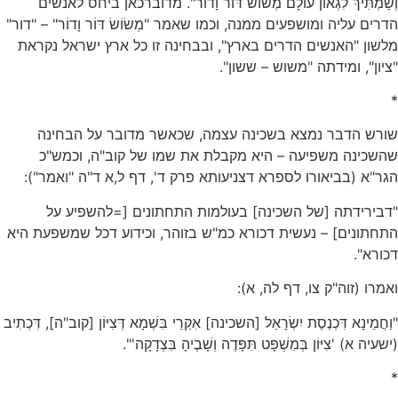
וְשַׂמְתִּיךְ לִגְאוֹן עוֹלָם מְשׂוֹשׂ דּוֹר וָדוֹר". מדוברכאן ביחס לאנשים
הדרים עליה ומושפעים ממנה, וכמו שאמר "מְשׂוֹשׂ דּוֹר וָדוֹר" – "דור"
מלשון "האנשים הדרים בארץ", ובבחינה זו כל ארץ ישראל נקראת
"ציון", ומידתה "משוש – ששון".
*
שורש הדבר נמצא בשכינה עצמה, שכאשר מדובר על הבחינה
שהשכינה משפיעה – היא מקבלת את שמו של קוב"ה, וכמש"כ
הגר"א (בביאורו לספרא דצניעותא פרק ד', דף ל,א ד"ה "ואמר"):
"דבירידתה [של השכינה] בעולמות התחתונים [=להשפיע על
התחתונים] – נעשית דכורא כמ"ש בזוהר, וכידוע דכל שמשפעת היא
דכורא".
ואמרו (זוה"ק צו, דף לה, א):
"וַחֲמֵינָא דִּכְנֶסֶת יִשְׂרָאֵל [השכינה] אִקְרֵי בִּשְׁמָא דְּצִיּוֹן [קוב"ה], דִּכְתִיב
(ישעיה א) 'צִיּוֹן בְּמִשְׁפָּט תִּפָּדֶה וְשָׁבֶיהָ בִּצְדָקָה'".
*