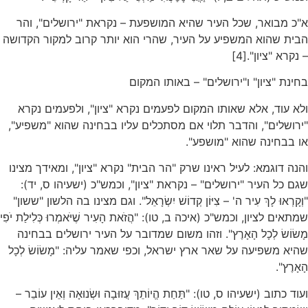
א"כ מבואר, שכל העיר שהיא המושפעת – נקראת "ירושלים", והר
הבית שהוא המשפיע על העיר, שהרי הוא יותר קרוב למקור הקדושה
– נקרא "ציון".[4]
בחינת "ציון" ו"ירושלים" – באותו המקום
ולא עוד, אלא שאותו המקום לפעמים נקרא "ציון", ולפעמים נקרא
"ירושלים", והדבר תלוי אם מסתכלים עליו בבחינה שהוא "משפיע",
או בבחינה שהוא "מושפע".
והנה דוגמא: לעיל ראינו שרק "הר הבית" נקרא "ציון", ומאידך מצינו
שגם כל העיר "ירושלים" – נקראת "ציון", וכמש"כ (ישעיהו ס, יד):
"וְקָרְאוּ לָךְ עִיר ה' – צִיּוֹן קְדוֹשׁ יִשְׂרָאֵל". וגם מצינו בה הלשון "ששון"
שמתאים לציון, וכמש"כ (איכה ב, טו): "הֲזֹאת הָעִיר שֶׁיֹּאמְרוּ כְּלִילַת יֹפִי
מָשׂוֹשׂ לְכָל הָאָרֶץ". וזהו משום שמדובר על העיר ירושלים בבחינה
שהיא משפיעה על שאר ארץ ישראל, וכפי שאמר עליה: "מָשׂוֹשׂ לְכָל
הָאָרֶץ".
ועוד כתוב (ישעיהו ס, טו): "תַּחַת הֱיוֹתֵךְ עֲזוּבָה וּשְׂנוּאָה וְאֵין עוֹבֵר –