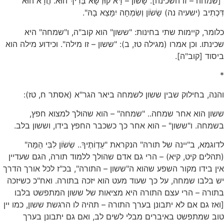
"[שמחה – זו השכינה]. שָׂשׂוֹן – דָּא קוּדְשָׁא בְּרִיךְ הוּא. הֲדָא הוּא
דִּכְתִיב (ישעיה נה) שָׂשׂוֹן וְשִׂמְחָה יִמָּצֵא בָהּ".
כלומר, קיימות שתי בחינות: "ששון" הוא קוב"ה, ו"שמחה" היא
שכינתו. וכן אמרו (מגילה טז, ב): "ששון – זו מילה". וכידוע מילה הוא
ביסוד [קוב"ה].
*
והנה, בחילוק שבין ששון לשמחה ביאר הגר"א (אסתר ח, טז):
ששון הוא אחר שמחה.. "שמחה" – הוא שהולך למצוא חפץ,
בשמחה. ו"ששון" – הוא אחר כך כשכבר החפץ בידו, וששון בלב.
לדוגמא, ב"יינה של תורה" הנקראת "עֵדְוֹתֶיךָ.. שְׂשׂוֹן לִבִּי הֵמָּה"
(תהלים קיט, קיא) – הרי גם אדם שהולך ללמוד תורה, הגם שעדיין
אין בידו מקור השפע שהוא ה"ששון – התורה", בכ"ז לכל אורך הדרך
יש בלבו שמחה, על כך שעוד מעט הוא יזכה בתורה. ואח"כ כשיזכה
בתורה – הרי עצם התורה היא מציאות של ששון המתפשט בלבו
[ואז גם אם לא יתבונן בערך התורה – תהיה לו הרגשת ששון, כמו יין
טוב שמתפשט באיברים מבלי לשים לב, ואם גם יתבונן בערך