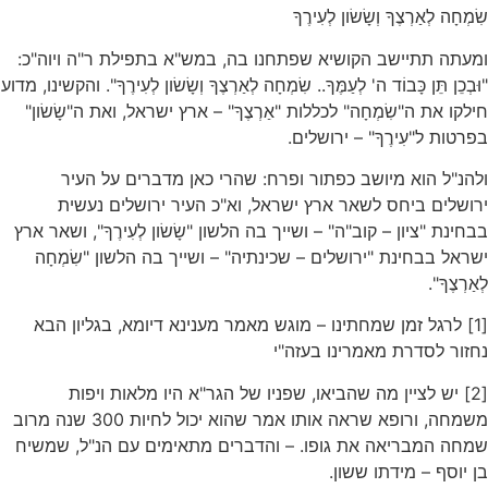
שִׂמְחָה לְאַרְצֶךָ וְשָׂשׂון לְעִירֶךָ
ומעתה תתיישב הקושיא שפתחנו בה, במש"א בתפילת ר"ה ויוה"כ:
"וּבְכֵן תֵּן כָּבוֹד ה' לְעַמֶּךָ.. שִׂמְחָה לְאַרְצֶךָ וְשָׂשׂון לְעִירֶךָ". והקשינו, מדוע
חילקו את ה"שִׂמְחָה" לכללות "אַרְצֶךָ" – ארץ ישראל, ואת ה"שָׂשׂון"
בפרטות ל"עִירֶךָ" – ירושלים.
ולהנ"ל הוא מיושב כפתור ופרח: שהרי כאן מדברים על העיר
ירושלים ביחס לשאר ארץ ישראל, וא"כ העיר ירושלים נעשית
בבחינת "ציון – קוב"ה" – ושייך בה הלשון "שָׂשׂון לְעִירֶךָ", ושאר ארץ
ישראל בבחינת "ירושלים – שכינתיה" – ושייך בה הלשון "שִׂמְחָה
לְאַרְצֶךָ".
[1] לרגל זמן שמחתינו – מוגש מאמר מענינא דיומא, בגליון הבא
נחזור לסדרת מאמרינו בעזה"י
[2] יש לציין מה שהביאו, שפניו של הגר"א היו מלאות ויפות
משמחה, ורופא שראה אותו אמר שהוא יכול לחיות 300 שנה מרוב
שמחה המבריאה את גופו. – והדברים מתאימים עם הנ"ל, שמשיח
בן יוסף – מידתו ששון.