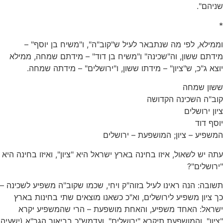
שניהם".
*
וממילא, לפי מה שנתבאר לעיל ש"קוב"ה", ו"משיח בן יוסף" –
מידתם ששון, וה"שכינה" ו"משיח בן דוד" – מידתם שמחה, ממילא
יוצא ג"כ, ש"ציון" – מידתו ששון, ו"ירושלים" – מידתה שמחה.
ששון שמחה
קוב"ה השכינה הקדושה
ציון ירושלים
יוסף דוד
המשפיע – ציון; המושפעת – ירושלים
עתה יש לשאול, איזו בחינה בארץ ישראל היא "ציון", ואיזו בחינה היא
"ירושלים"?
תשובה: הנה ראינו לעיל בזוה"ק ויחי, שכמו שקוב"ה משפיע לשכינה –
כך ציון משפיע לירושלים, וא"כ כשאנו מוצאים שתי בחינות בארץ
ישראל: האחד משפיע, והאחת מושפעת – הרי שהמשפיע יקרא
"ציון", והמושפעת תיקרא "ירושלים". ועדמש"כ בביאור הגר"א (ישעיה