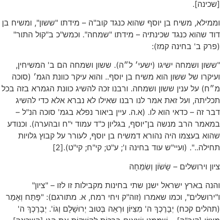
[שכינה].
וממילא, משיח בן יוסף שהוא כנגד קוב"ה – מידתו "ששון", ומשיח בן
דוד שהוא כנגד שכינתיה – מידתו "שמחה". וכמש"כ ב"קול התור"
(פרק ב' בחינה קמז):
"ששון ושמחה ישיגו (ישעי׳ ל״ה). ששון ושמחה הם ב' המשיחין,
ועיקרו של ששון הוא משיח בן יוסף.. והוא עיקר כוונת הגמ׳ (סוכה
מ״ח) על ענין ששון ושמחה. ורבנו זכה להשיג כוונת הגמרא בזה בכל
תכליתה, ועל זאת אמר לנו רבנו שאילו לא נברא אלא כדי להשיג
דבר זה – כדאי הוא לו. (א.ה. עיין ביאור נפלא בגמ' סוכה הנ"ל –
במאמר הרב מנשה בן־יוסף, בגליון כ"ד עמוד י"ח ובהערה). וכנודע
שהוא בעצמו היה נהורא דמשיח בן יוסף, לעורר על קבוץ גלויות
תחילה..". (ועיי"ש עוד בחינה ו'; ע"ט; קי"ח; קי"ט).[2]
ציון וירושלים – שָׂשׂוֹן וְשִׂמְחָה
והנה בארץ ישראל ישנן שתי בחינות מקבילות זו לזו – "ציון"
ו"ירושלים", וכמו שאמרו (זוה"ק ויחי רמח, א. מתורגם): "פָּתַח וְאָמַר
(תהלים קכח) יְבָרֶכְךְ ה' מִצִּיּוֹן וּרְאֵה בְּטוּב יְרוּשָׁלָם וְגוֹ'. יְבָרֶכְךְ ה'