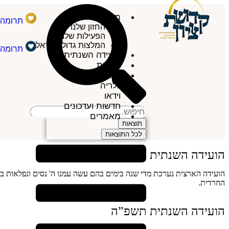
מי אנחנו
תרומה 
החזון שלנו
הפעילות שלנו
המלצות גדולי ישראל
תרומה 
הועידה השנתית
גליונות
ספרים
גלריה
וידאו
חדשות ועדכונים
מאמרים
תוצאות
לכל התוצאות
הועידה השנתית קדושת ציון
הועידה הארצית נערכת מדי שנה בימים בהם עשה עמנו ה' נסים ונפלאות בת
החרדית.
הועידה השנתית תשפ”ה