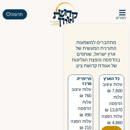
תרומה
תפריט
הזכות שלך להיות
שותף
מתחברים למשמעות
התורנית המעשית של
ארץ ישראל, שותפים
בהדפסה והפצת הגליונות
של אגודת קדושת ציון:
כל הארץ
פריפריה
מרכז
עלות עיצוב
עלות עיצוב
7,600 ₪
760 ₪
עלות
עלות
הדפסה
הדפסה
13,870 ₪
490 ₪
עלות הפצה
עלות הפצה
4,860 ₪
210 ₪