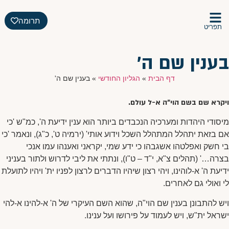
תרומה
תפריט
בענין שם ה'
דף הבית
»
הגליון החודשי
»
בענין שם ה'
ויקרא שם בשם הוי"ה א-ל עולם.
מיסודי היהדות ומערכיה הנכבדים ביותר הוא ענין ידיעת ה', כמ"ש 'כי
אם בזאת יתהלל המתהלל השכל וידוע אותי' (ירמיה ט', כ"ג), ונאמר 'כי
בי חשק ואפלטהו אשגבהו כי ידע שמי, יקראני ואענהו עמו אנכי
בצרה…' (תהלים צ"א, י"ד – ט"ו), ונתתי את ליבי לדרוש ולתור בעניני
ידיעת ה' א-לוהינו, ויהי רצון שיהיו הדברים לרצון לפניו ית' ויהיו לתועלת
לי ואולי גם לאחרים.
ויש להתבונן בענין שם הוי"ה, שהוא השם העיקרי של ה' א-להינו א-להי
ישראל ית"ש, ויש לעמוד על פירושו ועל ענינו.