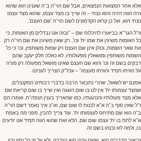
אלא אחר המצאות הנמצאים, אבל שם הוי"ה ב"ה שענינו הוא שהוא
היה הווה ויהיה והוא נצחי – זה שייך בו מצד עצמו, שהוא מצד עצמו
נצחי הוא, ועל כן קראו הקדמונים לשם הוי"ה 'שם העצם'.
וז"ל הגר"א בביאורו להיכלות שם – "ובזה אנו נבדלים מן האומות, כי
כל האומות משיגין את שמו ית' וכו', רק שאין משיגין את שם הוי"ה רק
את שאר השמות, וכולן אינן שם העצם רק שמות משותפין, וכו' כי כל
השמות משותפין ומושאלין מפעולותיו, לא כאלה חלק יעקב שהם
דבקים בשם זה וכו' והוא שם העצם שאינו מושאל מפעולה רק מורה
על הוויתו תמיד והוויתו מעצמו" – עכל"ק הצריך לעניננו.
אמנם יש לשאול, שהרי נתבאר הרבה בדברי רבותינו המקובלים,
שמצד עצמותו ית' אין לנו בו שום השגה ואין שייך בו שום קריאת שם
אלא מצד פעולותיו והנהגותיו, כמו שהאריך בענין הנפה"ח, ואמרו הם
ז"ל שאין סוף ב"ה א"א לכנות לו שום שם, וא"כ איך נאמר דשם הוי"ה
ב"ה הוא שם מתיחס לעצמותו ית'. עוד צריך להבין, מפני מה באמת
א"א לתת בו ית' עצמו שום שם, הלא זאת שהוא הווה תמיד אנו יודעים
בו, ולמה לא נכנהו בשם זה.
וביאור הדברים הוא, ששם ענינו הוא הגדרה, ולא על פי כל נתון נכון