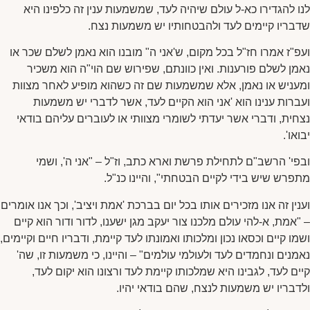
לנו להגדירו כא-ל עולם שיהיה לעד, שמשמעות ענין זה כלפינו היא
שדבריו קיימים לעד ולהבטחותיו יש משמעות נצח.
ועפ"ז אמרו חז"ל בכל מקום, ש'אני ה" מובנו הוא נאמן לשלם שכר או
נאמן לשלם פורענות. ואין כוונתם, שפירוש שם הוי"ה הוא משכיר
ומעניש או נאמן, אלא שמשמעות שם זה כשהוא מופיע לאחר מצוות
ועברות ענינו הוא 'אני הוא הקיים לעד, אשר לדברי יש משמעות
נצחית, ודברי אשר יעדתי לשומרי מצוותי או לעוברים עליהם בודאי
יבואו'.
ובפי' הרשב"ם לתחילת פרשת וארא כתב, וז"ל – "אני ה', ושמי
מתפרש שיש בידי לקיים הבטחתי", והיינו כנ"ל.
וענין זה אנו מזכירים אותו בכל יום בברכת 'אמת ויציב', וכך אנו אומרים
– "אמת, א-להי עולם מלכנו צור יעקב מגן ישענו, לדור ודור הוא קיים
ושמו קיים וכסאו נכון ומלכותו ואמונתו לעד קיימת, ודבריו חיים וקיימים,
נאמנים ונחמדים לעד ולעולמי עולמים" – והיינו, כי משמעות זו, שה'
קיים לעד, לגבינו היא שמלכותו קיימת לעד ורצונו הוא יקום לעד,
ולדבריו יש משמעות לנצח, שהם בודאי יהיו.