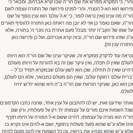
והרי, כי המקרא מפרש את שם הוי"ה שבו קרא אברהם, ומבאר כי
פירושו הוא הא-ל הנצחי, והרי לפנינו פירושה של התורה עצמה לשם
הוי"ה מה ענינו [ואין נראה לומר, כי 'א-ל עולם' הוא ענין נוסף על שם
הוי"ה, שאם נאמר כן אזי לא יובן מה ראתה כאן התורה להוסיף תארים
על שמו של הקב"ה יותר מבכל פעם אחרת בה נזכר ה' בתורה, אלא
ע"כ שזהו פירוש שם הוי"ה, ובזה קרא אברהם, ועל כן פירשה כאן
התורה ענין זה].
ונראה עוד לדקדק ממקרא זה, שעיקר ענינו של שם הוי"ה הוא היותו
לעולם שאין לו תכלה, ואין עיקר שם זה בא להורות על היותו מעולם
דהיינו שאין לו תחילה, שכן הוא לשון עולם שבמקרא תמיד כנ"ל –
'ברית עולם' ו'חוקת עולם', שאין הם מעולם כמבואר, אלא הם לעולם,
וכן הוא כאן, שעיקר הוראת שם הוי"ה ב"ה היא שהוא ית"ש יהיה
לעולם.
ואחר שידענו זאת, יש לנו להתבונן על ענין אחד, שהנה כתבו הקדמונים
שכל השמות אינם מורים על עצמותו ית' רק על פעולותיו, ורק שם
הוי"ה הוא מורה על עצמותו, דהיינו ששם א-ל המורה על היותו תקיף
אינו אלא ע"ש שהוא פועל פעולות בתוקף, ושם א-להים אינו נקרא בו
אלא ע"ש שהוא מנהיג את ברואיו, וכן כל השמות אין להם מקום להיות