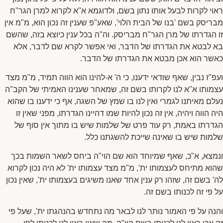
ראוי לקרות לבעל אותו נתון בשם, ולדוגמא א"א לקרוא למרן הגר"ח
מבריסק בשם 'בנו של הבית הלוי', שאע"פ שענין זה נכון הוא, מ"מ אין
זו הגדרתו של מרן הגר"ח מבריסק. וה"ה בכל ענין כיוצא בזה, שהשם
בא לבטא את הגדרתו של הדבר, ואי אפשר לקרא שם לדבר, אלא
כאשר הוא אכן מבטא את הגדרתו של הדבר.
ועפ"ז נבין, שאף שודאי ידענו, כי ה' א-להינו הוא הווה תמיד, מ"מ מצד
עצמותו א"א לנו לקרותו בשם זה, שמאחר שענינו האמיתי של הקב"ה
נעלם מאיתנו לגמרי ואין לנו בו שמץ של השגה, אף כי ידענו בו שהוא
היה הווה ויהיה, אין זה נכון להיות שמו דהיינו הגדרתו, מפני שאין זו
הגדרתו באמת, רק עוד פרט של שלמות שיש בו מתוך אין סוף של
שלמות שיש בו שאינה שייכת להשגתנו כלל.
ונמצא, א"כ, שאף שמיוחד הוא שם הוי"ה ביחס לשאר השמות בכך
שהוא מתיחס לעצמותו ית', מ"מ מצד עצמותו ית' לא היה נכון לקרוא
לה' בשם זה, שזהו רק ענין אחד שאנו משיגים בעצמותו ית', שאין נכון
על פי זה לכנותו בשם זה.
והנה על פי האמור נותר לנו לבאר מה נתחדש בהנהגתו ית', שעל פי