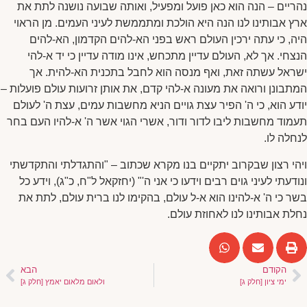
נהריים – הנה הוא כאן פועל ומפעיל, ואותה שבועה נושנה לתת את
ארץ אבותינו לנו הנה היא הולכת ומתממשת לעיני העמים. מן הראוי
היה, כי עתה ירכין העולם ראש בפני הא-להים הקדמון, הא-להים
הנצחי. אך לא, העולם עדיין מתכחש, אינו מודה עדיין כי יד א-להי
ישראל עשתה זאת, ואף מנסה הוא לחבל בתכנית הא-להית. אך
המתבונן ורואה את מעונה א-להי קדם, את אותן זרועות עולם פועלות –
יודע הוא, כי ה' הפיר עצת גויים הניא מחשבות עמים, עצת ה' לעולם
תעמוד מחשבות ליבו לדור ודור, אשרי הגוי אשר ה' א-להיו העם בחר
לנחלה לו.
ויהי רצון שבקרוב יתקיים בנו מקרא שכתוב – "והתגדלתי והתקדשתי
ונודעתי לעיני גוים רבים וידעו כי אני ה'" (יחזקאל ל"ח, כ"ג), וידע כל
בשר כי ה' א-להינו הוא א-ל עולם, בהקימו לנו ברית עולם, לתת את
נחלת אבותינו לנו לאחוזת עולם.
הקודם
הבא
ימי ציון [חלק ג]
ולאום מלאום יאמץ [חלק ג]