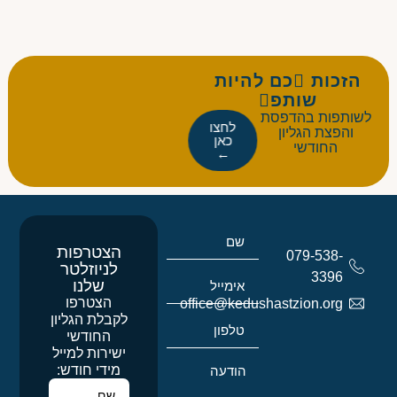
הזכות כם להיות
שותפ
לשותפות בהדפסת
לחצו
והפצת הגליון
כאן
החודשי
←
הצטרפות
079-538-
לניוזלטר
3396
שלנו
הצטרפו
office@kedushastzion.org
לקבלת הגליון
החודשי
ישירות למייל
מידי חודש: