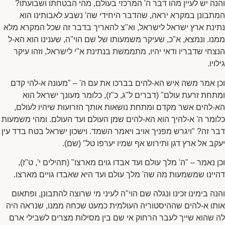
והנה יש לעיין מהו דבר ה' המרכזי בעולם, מהי הבטחתו ושבועתו?
המתבונן במקרא יראה, שהדבר היחידי שה' נשבע לאבותינו הוא
נתינת ארץ ישראל לישראל, וא"צ להאריך בדבר זה שכל המקרא מלא
ממנו. ונמצא, א"כ, שעיקר משמעותו של שם הוי"ה, שענינו הוא הא-ל
הנצחי שדבריו ודאי יהיו, מתממשת בנתינת א"י לישראל, וזהו עיקר
גילויו.
וכן אמר משה איש הא-להים בברכו את עם ה' – "מעונה א-להי קדם
ומתחת זרעת עולם" (דברים ל"ג, כ"ז), כלומר מעונך ישראל הוא
הא-להים אשר מקדם ומתחת נושאות אותך הזרועות שיהיו לעולם,
כלומר ה' א-להיך הוא הא-להים שמן העולם ועד העולם. ומהי משמעות
דבר זה? "ויגרש מפניך אויב ויאמר השמד. וישכון ישראל בטח בדד עין
יעקב אל ארץ דגן ותירוש אף שמיו יערפו טל" (שם).
וכן נאמר – "ה' מלך עולם ועד אבדו גוים מארצו" (תהילים י', ט"ז),
דהיינו שמשמעות מה שה' מלך עולם ועד היא שאבדו גויים מארצו.
והנה בימינו זכינו ונגלה שם הוי"ה לעיני מי שרוצה להתבונן, ופתאום
אותו א-להים שההיסטוריה העולמית כמעט שכחה ממנו, שנראה היה
לה שהוא שייך לעבר הרחוק אי שם בין מסילות מצרים לשבילי ארם