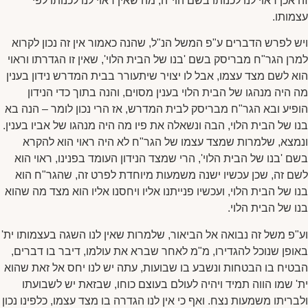
זה אכן ראוי לנו לכנותו בשם הוי"ה, מה שאין ראוי לנו לכנותו לפי
עצמותו.
ויש לפרש הדברים ע"פ המשל הנ"ל, שהנה כאמור אין זה נכון לקרוא
למרן הגר"ח מבריסק בשם 'בנו של הבית הלוי', שאין זו הגדרתו וראוי
הוא לשם מצד עצמו, אבל לו יצויר שיתעורר בבית המדרש נידון בענין
מה היה מנהגו של הבית הלוי בענין מסוים, והנה בתוך כדי הנידון
הופיע ובא הגר"ח מבריסק לבית המדרש, אז הרי נכון לומר – הנה בא
בנו של הבית הלוי, הבה ונשאלה את פיו מה היה מנהגו של אביו בענין.
ונמצא, שלמרות שמצד עצמו של הגר"ח לא היה ראוי הוא להקרא
בשם 'בנו של הבית הלוי', הרי שמצד הנידון העומד בפנינו, ראוי הוא
לשם זה, שכן עכשיו ישנה משמעות מיוחדת לפרט זה, שהגר"ח הוא
בנו של הבית הלוי, ועכשיו פנייתנו אליו ויחסנו אליו הוא מצד מה שהוא
בנו של הבית הלוי.
וע"פ משל זה נבואה אל הביאור, שלמרות שאין לנו השגה בעצמותו ית'
באופן שנוכל להגדירו, מ"מ לאחר שברא את עולמו, דיבר בו דברים,
הבטיח בו הבטחות ונשבע בו שבועות, עתה יש לנו יחס אל זאת שהוא
ית' שמו הווה תמיד ויהיה לעולם בעוצם כוחו, שבזאת יש לשבועתו
ולבריתו משמעות נצח. ואף כי אין לנו הגדרה בו מצד עצמו, כלפינו נכון