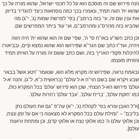
הנה פירוש שם זה מוסכם הוא על כל חכמי ישראל, שהוא מורה על כך
שהוא ית' הווה תמיד, ונאמרו בכך כמה נוסחאות כיצד להגדיר בדיוק
את ענין שם זה, עי' בזה ברמב"ן בפי' לפרשת שמות (ג', י"ג) מה
שהביא בזה מהרס"ג ומהרמב"ם, ועי' עוד ביתר המפרשים שם.
וכן כתב השו"ע באו"ח סי' ה', שפי' שם זה הוא שהוא ית' היה הווה
ויהיה, ועד"ז כתב שם הגר"א שפירושו הוא שהוא נמצא קיים, ובביאורו
להיכלות פקודי האריך בזה, ושם כתב ששם זה מורה על הוויתו תמיד
והוויתו מעצמו.
ובאמת נראה, שפירוש זה מקרא מלא הוא, שנאמר "ויטע אשל בבאר
שבע ויקרא שם בשם הוי"ה א-ל עולם" (בראשית כ"א, ל"ג). והנה 'א-ל
עולם' פירושו הא-ל הנצחי, שכן הוא פירוש 'עולם' בכל המקרא כולו,
כמו 'חוקת עולם', 'ברית עולם', 'עבד עולם' ו'חרות עולם'.
[וז"ל האבן עזרא בפי' לקהלת (ג', י"א) עה"פ "גם את העולם נתן
בליבם" – "ומילת עולם בכל המקרא לא מצאנוה כי אם על זמן ונצח,
וכן אלוקי עולם ה' כמו אלוקי נצח או אלוקי קדם, וכן ומתחת זרועות
עולם].