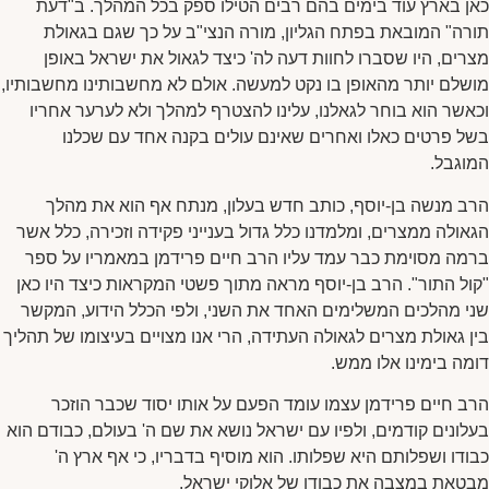
כאן בארץ עוד בימים בהם רבים הטילו ספק בכל המהלך. ב"דעת
תורה" המובאת בפתח הגליון, מורה הנצי"ב על כך שגם בגאולת
מצרים, היו שסברו לחוות דעה לה' כיצד לגאול את ישראל באופן
מושלם יותר מהאופן בו נקט למעשה. אולם לא מחשבותינו מחשבותיו,
וכאשר הוא בוחר לגאלנו, עלינו להצטרף למהלך ולא לערער אחריו
בשל פרטים כאלו ואחרים שאינם עולים בקנה אחד עם שכלנו
המוגבל.
הרב מנשה בן-יוסף, כותב חדש בעלון, מנתח אף הוא את מהלך
הגאולה ממצרים, ומלמדנו כלל גדול בענייני פקידה וזכירה, כלל אשר
ברמה מסוימת כבר עמד עליו הרב חיים פרידמן במאמריו על ספר
"קול התור". הרב בן-יוסף מראה מתוך פשטי המקראות כיצד היו כאן
שני מהלכים המשלימים האחד את השני, ולפי הכלל הידוע, המקשר
בין גאולת מצרים לגאולה העתידה, הרי אנו מצויים בעיצומו של תהליך
דומה בימינו אלו ממש.
הרב חיים פרידמן עצמו עומד הפעם על אותו יסוד שכבר הוזכר
בעלונים קודמים, ולפיו עם ישראל נושא את שם ה' בעולם, כבודם הוא
כבודו ושפלותם היא שפלותו. הוא מוסיף בדבריו, כי אף ארץ ה'
מבטאת במצבה את כבודו של אלוקי ישראל.