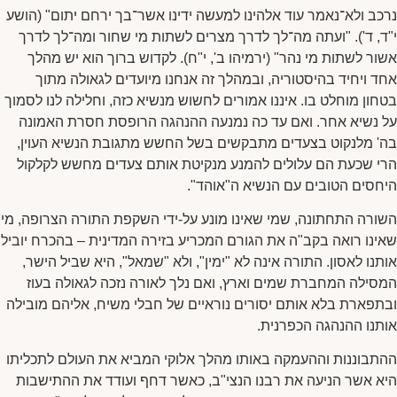
נרכב ולא־נאמר עוד אלהינו למעשה ידינו אשר־בך ירחם יתום" (הושע
י"ד, ד'). "ועתה מה־לך לדרך מצרים לשתות מי שחור ומה־לך לדרך
אשור לשתות מי נהר" (ירמיהו ב', י"ח). לקדוש ברוך הוא יש מהלך
אחד ויחיד בהיסטוריה, ובמהלך זה אנחנו מיועדים לגאולה מתוך
בטחון מוחלט בו. איננו אמורים לחשוש מנשיא כזה, וחלילה לנו לסמוך
על נשיא אחר. ואם עד כה נמנעה ההנהגה הרופסת חסרת האמונה
בה' מלנקוט בצעדים מתבקשים בשל החשש מתגובת הנשיא העוין,
הרי שכעת הם עלולים להמנע מנקיטת אותם צעדים מחשש לקלקול
היחסים הטובים עם הנשיא ה"אוהד".
השורה התחתונה, שמי שאינו מונע על-ידי השקפת התורה הצרופה, מי
שאינו רואה בקב"ה את הגורם המכריע בזירה המדינית – בהכרח יוביל
אותנו לאסון. התורה אינה לא "ימין", ולא "שמאל", היא שביל הישר,
המסילה המחברת שמים וארץ, ואם נלך לאורה נזכה לגאולה בעוז
ובתפארת בלא אותם יסורים נוראיים של חבלי משיח, אליהם מובילה
אותנו ההנהגה הכפרנית.
ההתבוננות וההעמקה באותו מהלך אלוקי המביא את העולם לתכליתו
היא אשר הניעה את רבנו הנצי"ב, כאשר דחף ועודד את ההתישבות