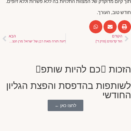
תוך קיום מדוקדק של המצוות התלויות בה ללא פשרות וללא זיופים.
חודש טוב, העורך.
הקודם
הבא
הוד קדומים [פרק ד']
דעת תורה מאת רבן של ישראל מרן הנצי"ב מוולאז'ין
הזכות כם להיות שותפ
לשותפות בהדפסת והפצת הגליון
החודשי
לחצו כאן ←