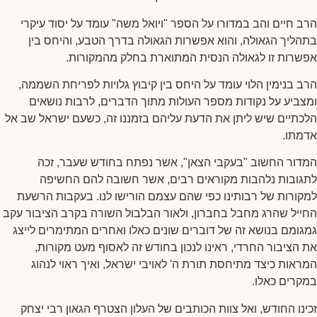
הרב חיים והב במדורו על הספר "ויואל משה" עומד על יסוד עיקרי
בתהליך הגאולה, והוא אפשרות הגאולה בדרך הטבע, והיחס בין
אפשרות זו לגאולה הנסית המתוארת בחלק מהמקורות.
הרב בנימין הלוי עומד על היחס בין קיבוץ גלויות לפריחת השממה,
ומצביע על נקודות מספר העולות מתוך הדברים, לרבות נושאים
הלכתיים שיש ליתן את הדעת עליהם בזמננו זה, כשעם ישראל שב אל
אדמתו.
המדור החשוב "בעקבי הצאן", אשר נפתח בחודש שעבר, זכה
לתגובות נלהבות מקוראים רבים, אשר חשובה להם החשיפה
למקורות של רבותינו כפי שהם עצמם הורישו לנו. בעקבות הרשעת
החייל שהרג מחבל בחברון, ולאור הבלבול השורה בקרב הציבור עקב
גמגומם בנושא זה של דוברים שונים כאלו ואחרים המתימרים לייצג
את הציבור החרדי, ראינו לנכון בחודש זה לאסוף מעט מקורות,
המראות כיצד מתיחסת תורת ה' לאויבי ישראל, ואיך ראוי לנהוג
במקרים כאלו.
זכינו החודש, ואל צוות הכותבים של העלון הצטרף הגאון רבי יצחק