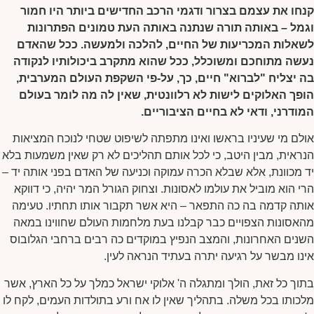
קנחו את עצמם בצרור ודגמי הרכב החדישים ביותר היו חמור
וגמל – באותה תורה שנתנה באותה העת טמונים הפתרונות
לשאלות המכריעות של החיים, להלכה ולמעשה. ככל שהאדם
נעשה מתוחכם ומשוכלל, ככל שהוא מתקרב ביכולותיו לנקודה
בה יצליח "לברוא" חיים, כך, על-פי השקפת העולם המערבית,
הופך האלוקים לישות לא רלוונטית, שאין לה מה לומר בעולם
המודרני, ודאי לא בחיים הציבוריים.
אולם מי שעיניו בראשו ואינו מתפתה לשיפוט שטחי לנוכח המציאות
הנראית, מבין היטב, כי לכל אותם תהליכים לא רק שאין משמעות בלא
יד מכוונת, אלא שבלא הכרה עמוקה וכניעה של האדם בפני אותה יד –
הרי הוא מוביל את עולמו לאסונות. וצחוק הגורל המר יהיה, כי דווקא
אותה קדמה בה כה התפאר – היא אשר תקבור אותו תחתיו. טעימה
מהאסונות הצפויים כבר קבלנו בעת מלחמות העולם שחווינו במאה
השנים האחרונות, והמצב הנפיץ במוקדים כה רבים ברחבי הגלובוס
אינו מבשר על רגיעה יתרה בעתיד הנראה לעין.
בתוך כל זאת, הולך ומתגלה ה' אלוקי ישראל כמלך על כל הארץ, אשר
מלכותו בכל משלה. בתהליך שאין לו אח ורע בתולדות העמים, לקח לו