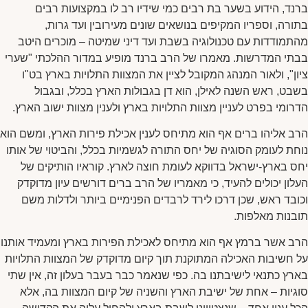
ברנד, הידוע בשער בת רבים כמי שידיו רב לו במקצועות רבים
בתורה, וספריו המקיפים בנושאים שונים מעירובין ועד גרות,
מהתמודדות עם טכנולוגיה בשבת ועד דיני שמיטה – מוכרים היטב
בבתי המדרשות. מאמרו של הרב ברנד מופיע במדור ההלכתי "שערי
ציון", ולאור המנהג המקובל לציין את המצוות התלויות בארץ בט"ו
בשבט, ראש השנה לאילן, הוא דן בגבולות הארץ בכלל, ובגבול
הדרומי בפרט לעניין מצוות התלויות בארץ ולענין מצוות ישוב הארץ.
הרב אליהו ברים אף הוא מתיחס לענין אכילת פירות הארץ, ומשם הוא
נוחת לעומק הסוגיה של יחס התורה לגשמיות בכלל, והביטוי של אותו
יחס בארץ-ישראל בדווקא לעומת חוצה לארץ. קוראיו הותיקים של
העלון יכולים להעיד, כי מאמריו של הרב ברים דורשים עיון מדוקדק
וכובד ראש, שכן דרכו לירד לרבדים הפנימיים ביותר ולדלות משם
תובנות מאלפות.
הרב אשר ברמץ אף הוא מתיחס לאכילת הפירות בארץ ומעמיד אותנו
על חשיבות האכילה המתוקנת תוך קיום מדוקדק של המצוות התלויות
בארץ כתנאי לישיבתנו בה. כפי שנאמר כבר בעבר בעלון זה, אין שתי
סוגיות – אחת של ישיבת הארץ והשניה של קיום המצוות בה, אלא