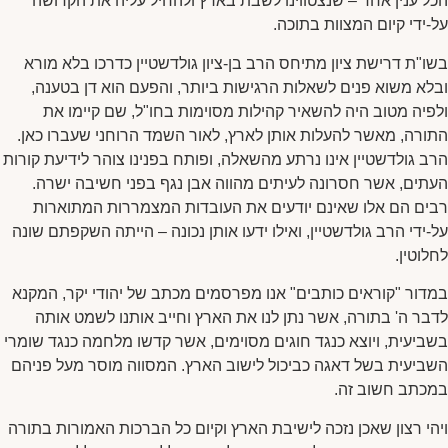
הכל ענין אחד – שנצטווינו לשבת בארץ ולהחיל עליה את הקדושה
על-ידי קיום המצוות בתוכה.
בשו"ת דרישת ציון מתיחס הרב בן-ציון גולדשטיין כדרכו בלא מורא
ובלא משוא פנים לשאלות הרגישות ביותר, והפעם הוא דן בטענה,
ולפיה מטוב היה להשאיר קהילות מסוימות בחו"ל, שם קיימו את
התורה, מאשר להעלות אותן לארץ, לאור השמד הרוחני שעברו כאן.
הרב גולדשטיין אינו נרתע מהשאלה, ופותח בפנינו צוהר לידיעת קורות
העתים, אשר חסרונה לעיתים מהווה אבן נגף בפני חשיבה ישרה.
רבים הם אלו שאינם יודעים את העובדות המצמררות המתוארות
על-ידי הרב גולדשטיין, ואילו ידעו אותן נכונה – הייתה השקפתם שונה
לחלוטין.
במדור "קוראים כותבים" אנו מפרסמים מכתב של יהודי יקר, המקנא
לדבר ה' בתורה, אשר נתן לנו את הארץ וחייב אותנו לשמט אותה
בשביעית, ויוצא כנגד חוגים מסוימים, אשר קדשו מלחמה כנגד שומרי
השביעית בשל דאגה כביכול לישוב הארץ. המסווה מוסר מעל פניהם
במכתב חשוב זה.
ויהי רצון שאכן נזכה לישיבת הארץ וקיום כל הברכות האמורות בתורה