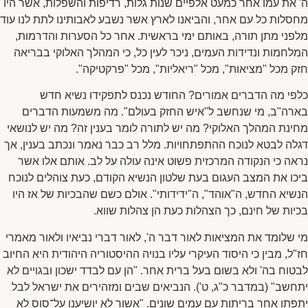
ה' את עמו אחר כמעט אלפיים שנות גלות, רדיפות והשפלות, אשר היו
מחסלות כל עם אחר, והביאנו לארץ אשר נשבע לאבותינו לתת לנו עוד
מלפני מתן תורה, באותם ימי בראשית. אחר כל הסערות והדרמות,
המלחמות ונדידות העמים, ניכר לעין כל, כי המהלך האלוקי בבריאה
חזק מכל "מציאות", מכל "ריאליות", מכל "פרקטיקה".
כלפי מה הדברים אמורים? החודש נכנס לתפקידו נשיא חדש
בארה"ב, מי שנחשב ל"איש החזק בעולם". מה משמעות הדברים
מחינת המהלך האלוקי? מה יש לתורה לומר בענין זה? מה יש לנושאי
דגלה לבטא לנוכח ההתפתחויות. מלל רב כבר נאמר ונכתב בענין, אך
נראה כי הנקודה המרכזית פשוט אינה עולה על לב. אותם אלו אשר
ביכו את המצב העגום בעת שלטון הנשיא הקודם, כעת צוהלים לנוכח
הנשיא החדש, ה"אוהד", ה"ידידותי". אולם כשם שהבכיות של אז היו
בכיות של חינם, כך הצהלות כעת הן צהלות שווא.
מי שלומד את המציאות לאור דבר ה', לאור דברי נביאיו ולאור מאמרי
חז"ל, מבין כי היסוד העיקרי עליו בנויה ההיסטוריה היהודית היא החיוב
לבטוח בה' ולא בשום בעל ברית אחר. "הן עם לבדד ישכון ובגויים לא
יתחשב" (במדבר כ"ג, ט'). הנביאים שבים ומזהירים את ישראל לבל
יתפתו אחר בריתות עם עמים שונים. "אשור לא יושיענו על־סוס לא