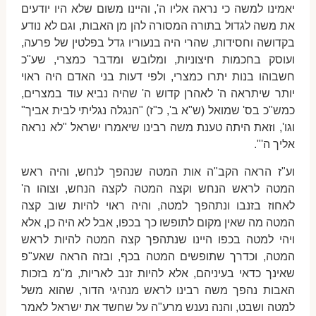
יאמינו למשה כי נראה אליו ה', והיינו משום שלא היו יודעים
את משה לגדול בתורה המסורה להן מן האבות, וגם לא נודע
בקדושה וחסידות, שהרי היה בנעוריו גדל בפלטין של פרעה,
ועוסק בחכמות חיצוניות, ומלובש ומדבר כמצרי, שע"כ
חשבוהו בנות יתרו כמצרי, ולפי דעות בני האדם היה ראוי
יותר שיתראה ה' לאהרן קדוש ה' שהיה נביא עוד במצרים,
כמש"כ בס' שמואל (ש"א ב', כ"ז) "הנגלה נגליתי לבית אביך"
וגו', וזאת היתה טענת משה רבינו שיאמרו ישראל "לא נראה
אליך ה'".
וע"ז הראה הקב"ה אות המטה שנהפך לנחש, והיה ראש
המטה לראש הנחש וקצה המטה לקצה הנחש, וצוהו ה'
לאחוז בזנבו ונתהפך למטה, והיה ראוי להיות שוב קצה
המטה מה שאין מקום לתופשו כך בכפו, אבל לא היה כן, אלא
ויהי למטה בכפו היינו שנתהפך קצה המטה להיות לראש
המטה, וכדרך שתופשים המטה בכף, ובזה הראה שאע"פ
שאינך כדאי בעיניהם, אלא להיות זנב לאריות, מ"מ בזכות
האבות נהפך משה רבינו לראש מנהיגי הדור, שהוא משל
למטה ושבט, והנה נענש מרע"ה על שחשד את ישראל לאמר