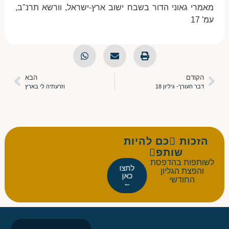
מאמרי גאוני הדור בשבח ישוב ארץ-ישראל, וורשא תרנ"ב,
עמ' 17
הקודם
הבא
דבר העורך- גיליון 18
וזרעתיה לי בארץ
הזכות כם להיות
שותפ
לשותפות בהדפסת
לחצו
והפצת הגליון
כאן
החודשי
←