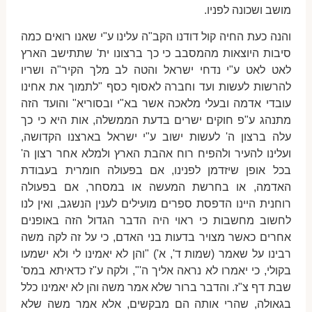
מושב ושכונה לפניו.
והנה כעת החיה קול דודנו הקב"ה עלינו ע"י שאנו רואים כמה
סיבות היוצאות מהמסבב כי כך ברצונו ית' שתתישב הארץ
לאט לאט ע"י נדחי ישראל והטה לב מלך הקיר"ה ושריו
להרשות לעשות ועד וחברה לאסוף כסף "לתמוך את אחינו
עובדי אדמה ובעלי מלאכה אשר בא"י ובסוריא" והועד הזה
מתנהג ע"פ חוקים ישרים בדעת הממשלה, אות היא כי כך
עלה ברצון ה' לעשות ישוב ע"י ישראל בארצנו הקדושה,
ועלינו להעיר ולהפיח רוח אהבת הארץ ולמלא אחר רצון ה'
בכל אופן שיזדמן לפנינו, אם בפעולה חומרית בעבודת
האדמה, או בחרשת המעשה או במסחר, אם בפעולה
רוחנית היינו הדפסת ספרים מועילים לענין הנשגב, ואין לנו
לחשוב מחשבות כי ראוי היה הדבר הגדול הזה באופנים
אחרים כאשר מצויר בדעות בני האדם, כי על זה לקה משה
רבינו על שאמר (שמות ד', א') "והן לא יאמינו לי ולא ישמעו
בקולי, כי יאמרו לא נראה אליך ה'", ולקה ע"ז כדאיתא במס'
שבת דף צ"ז. והדבר ברור שלא אמר משה והן לא יאמינו כלל
בגאולה, שהרי אותה הם מבקשים, אלא אמר משה שלא