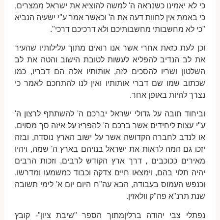
כי לא יאמינו כשנראה ה' למשה להוציא את ישראל ממצרים,
כי באמת אין לחוות דעה את ה' וכאשר אמר ע"י ישעיה הנביא
"כי לא מחשבותי מחשבותיכם ולא דרכיכם דרכי".
וכן לעת כזאת אחרי אשר אנו רואים מתוך עלילותיו שהעיר
את לב הנדיב להפליא לעשות לטובת הישוב והטה את לב
השלטון ושריו להסכים לזה, אותותיו אלה הם דבריו, כמו
שכתוב שמו שם דברי אותותיו ואין לנו להתחכם לאמר כי
נצרך להיות באופן אחר.
וביחוד חובה על גדולי ישראל יברכם ה' להשתתף לרצון ה'
ע"י עצות ליחידים אשר ברכם ה' להפריז על איזה סך מסוים,
או לנדב לחברה הקדושה אשר על ישוב הארץ נוסדה, ובזה
יזכו גם המה לראות את ישראל בנויהם בארץ ה' שמה, ויהיו
מאירים ככוכבים , דרך ארץ הקודש לרבים, וזכות הרבים
יהיה תלוי בהם, וימצאו חיים צדקה וכבוד כמשמעו ומדרשו,
וכנפש העמוס בעבודה, הבא עה"ח היום יום א' לימי תשובה
שנת תרנ"א פה"ק וולאזין.
נפתלי צבי יהודה ברליןמתוך הספר "שיבת ציון"- קובץ