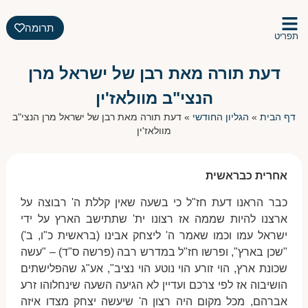
תרומה
תפריט
דעת תורה מאת רבן של ישראל מרן
הנצי"ב מוולאז'ין
דף הבית
»
הגליון החודשי
»
דעת תורה מאת רבן של ישראל מרן הנצי"ב
מוולאז'ין
אחרית כבראשית
כבר הראנו דעת חז"ל כי בשעה שאין קללת ה' רבוצה על
ארצנו להיות שממה אז רצונו ית' שתתישב הארץ על ידי
ישראל עמו וכמו שאמר ה' ליצחק אבינו (בראשית כ"ו, ב')
"שכן בארץ", ופרשו חז"ל במדרש רבה (פרשה ס"ד) – "עשה
שכונת ארץ, הוי זורע הוי נוטע הוי נציב", אע"ג שהפלישתים
הושיבוה אז לפי צרכם ועדיין לא הגיעה השעה שינחלוהו זרע
אברהם, מכל מקום היה רצון ה' שיעשה יצחק מצדו איזה