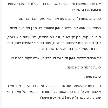
אש יורדת משמים ומתווספת לאשי הכהנים, אוכלת את אברי התמיד
ורבוצה עליהם כאריה.
כן, אוהב אותנו ה', אוהבים אנו אותו, בא לשכון כבוד בתוכנו.
כאשר אני שומע את צלצול השעון המעורר, אני מבין שכנראה ישנתי.
קום בני קום, בקומך לא תעזוב את החלום, ולא יעזוב הוא אותך,
אינך קם על מנת להתנתק מהחלום, אתה קם כדי להגשים אותו, קום
בני, קום לעמל יומך, הנה זה עומד אחר כתלנו.
אל תפסיק לחלום, טעון הזיה על בין הבדים, ואתה תקום תרחם ציון.
כי עת לחננה כי בא מועד.
כי בא מועד.
נ.ב. כותרת המאמר מוגשת באהבה לרעי הטוב הרב חיים מאיר
איינהורן שליט"א, כהכרת הטוב על הכותרת המופלאה של מאמרו 'כי
ששת ימים עשה ה" (גליון 71, אייר-סיון תשפ"ג).