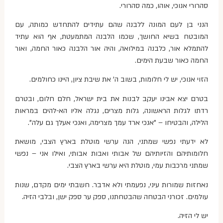
סהרורי אנוכי, אוהו, כמה סהרורי.
הנני בן לעם המונה ללבנה שהם עתידים להתחדש כמותה, עם
המובטח בשיא החושך, שכמו הלבנה המתמעטת, אף הוא עתיד
להתמלא אור, כלבנה במילואה, והיה אור הלבנה כאור החמה, ואור
החמה כאור שבעת הימים.
הזוי אנוכי, יש לי חלומות, בשוב ה' את שיבת ציון, היינו כחולמים.
בטרם יצא אבינו יעקב לבנות את בית ישראל, חלם חלום, ובטרם
רדתו לגלות הראשונה, גלות מצרים, נגלה אליו הא-להים במראות
הלילה, והבטיחו – "אנכי ארד עמך מצרימה, ואנכי אעלך גם עלה".
לא ידעתי נפשי שמתני, הנה ערשי מוטלת בארץ הצבי, מושאת
חלומותיהם והזיותיהם של אבותי ואבות אבותי, ואילו אני – נפשי
שמתני מרכבות עמי, מוטלת היא ערשי בארץ הצבי.
נאחזות שמורות עיני, נפעמתי ולא אדבר. חשבתי ימים מקדם, שנות
עולמים. זכורני הבטחה שהבטחתנו, ספק ער ספק ישן, ובלבי הזיה.
יש לי הזיה.