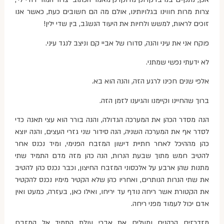
צרות מרות חווינו בגלויותינו, אולם מה הם חשובים כעת, כאשר אנו
זוכים לראות, למשש ולחיות את היעוד הנשגב, בין שדי ילין!
פוקח אני את עיני והנה, סדורו של אביי קם וניצב לנגד עיני.
לא ידעתי נפשי שמתני.
אלפי שנים חכינו לרגע הזה, והנה הוא בא.
ברוך שהחיינו וקיימנו והגיענו לזמן הזה.
הנה מסדר הכהן את המערכה הגדולה, והנה בורר הוא עצי תאנה כדי
לסדר אף את המערכה השניה, הנה סידור שני גזרי העצים, והנה יוצא
כהן מההיכל לאחר חתיית דישון המזבח הפנימי, ומיד נכנס אחר
להטיב חמש מתוך שבעת הנרות, הנה כהן מזה מדם התמיד שתי
מתנות שהן ארבע על אלכסוני המזבח החיצון, וכבר נכנס כהן להטיב
את שתי הנרות הנותרים, ואחריו כהן שלא הקטיר מימיו נכנס להקטיר
את הקטורת אשר ריחה נודף עד יריחו, ואילו כאן, בעזרה, כמעט ואין
אדם יכול לעמוד מפני ריחה.
מזדרזים הכהנים ומעלים את אברי עולת התמיד אל המזבח