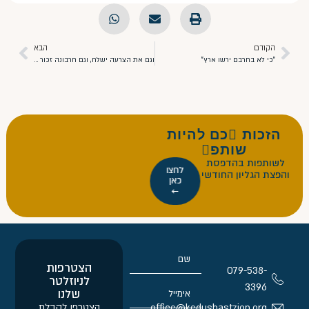
הקודם
הבא
"כי לא בחרבם ירשו ארץ"
וגם את הצרעה ישלח, וגם חרבונה זכור לטוב
הזכות כם להיות
שותפ
לשותפות בהדפסת
לחצו
והפצת הגליון החודשי
כאן
←
הצטרפות
079-538-
לניוזלטר
3396
שלנו
הצטרפו לקבלת
office@kedushastzion.org