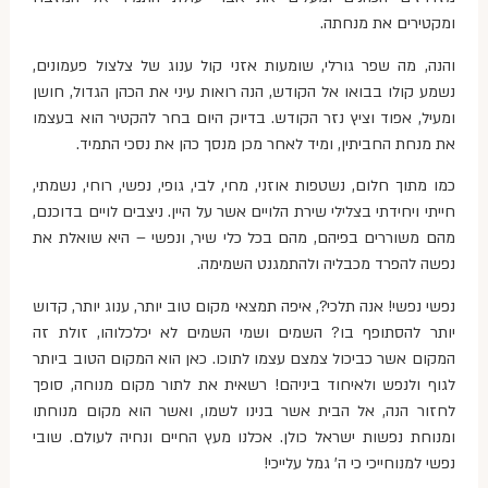
ומקטירים את מנחתה.
והנה, מה שפר גורלי, שומעות אזני קול ענוג של צלצול פעמונים,
נשמע קולו בבואו אל הקודש, הנה רואות עיני את הכהן הגדול, חושן
ומעיל, אפוד וציץ נזר הקודש. בדיוק היום בחר להקטיר הוא בעצמו
את מנחת החביתין, ומיד לאחר מכן מנסך כהן את נסכי התמיד.
כמו מתוך חלום, נשטפות אוזני, מחי, לבי, גופי, נפשי, רוחי, נשמתי,
חייתי ויחידתי בצלילי שירת הלויים אשר על היין. ניצבים לויים בדוכנם,
מהם משוררים בפיהם, מהם בכל כלי שיר, ונפשי – היא שואלת את
נפשה להפרד מכבליה ולהתמגנט השמימה.
נפשי נפשי! אנה תלכי?, איפה תמצאי מקום טוב יותר, ענוג יותר, קדוש
יותר להסתופף בו? השמים ושמי השמים לא יכלכלוהו, זולת זה
המקום אשר כביכול צמצם עצמו לתוכו. כאן הוא המקום הטוב ביותר
לגוף ולנפש ולאיחוד ביניהם! רשאית את לתור מקום מנוחה, סופך
לחזור הנה, אל הבית אשר בנינו לשמו, ואשר הוא מקום מנוחתו
ומנוחת נפשות ישראל כולן. אכלנו מעץ החיים ונחיה לעולם. שובי
נפשי למנוחייכי כי ה' גמל עלייכי!