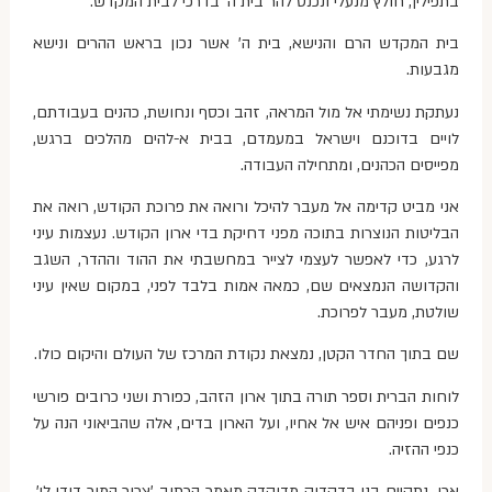
בתפילין, חולץ מנעלי ונכנס להר בית ה' בדרכי לבית המקדש.
בית המקדש הרם והנישא, בית ה' אשר נכון בראש ההרים ונישא
מגבעות.
נעתקת נשימתי אל מול המראה, זהב וכסף ונחושת, כהנים בעבודתם,
לויים בדוכנם וישראל במעמדם, בבית א-להים מהלכים ברגש,
מפייסים הכהנים, ומתחילה העבודה.
אני מביט קדימה אל מעבר להיכל ורואה את פרוכת הקודש, רואה את
הבליטות הנוצרות בתוכה מפני דחיקת בדי ארון הקודש. נעצמות עיני
לרגע, כדי לאפשר לעצמי לצייר במחשבתי את ההוד וההדר, השגב
והקדושה הנמצאים שם, כמאה אמות בלבד לפני, במקום שאין עיני
שולטת, מעבר לפרוכת.
שם בתוך החדר הקטן, נמצאת נקודת המרכז של העולם והיקום כולו.
לוחות הברית וספר תורה בתוך ארון הזהב, כפורת ושני כרובים פורשי
כנפים ופניהם איש אל אחיו, ועל הארון בדים, אלה שהביאוני הנה על
כנפי ההזיה.
אכן, נתקיים בנו בדקדוק מדוקדק מאמר הכתוב 'צרור המור דודי לי',