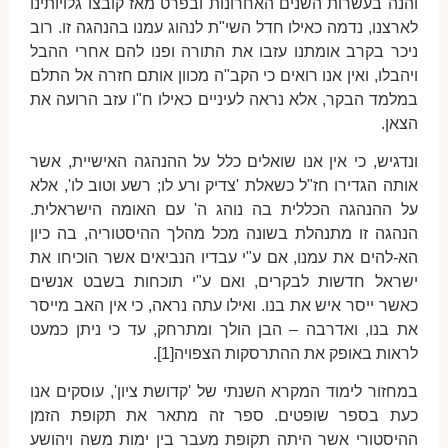
והנה בעשרות השנים האחרונות ובפרט מאז קובצו גלויותינו
לארצנו, נדמה כאילו חדל השי"ת לנהוג עמנו בהנהגה זו. רוב
ניכר בקרב אומתנו עזבו את התורה ופנו להם אחרי ההבל
ויהבלו, ואין אנו רואים כי הקב"ה מכוון אותם חזרה אל התלם
במלמד הבקר, אלא נראה לעיניים כאילו ח"ו עזב הרועה את
הצאן.
ונדגיש, כי אין אנו שואלים כלל על ההנהגה האישיית, אשר
אותה הגדירו חז"ל כשאלת 'צדיק ורע לו; רשע וטוב לו', אלא
על ההנהגה הכללית בה נוהג ה' עם האומה הישראלית.
הנהגה זו מתנהלת בשונה מכל מהלך ההיסטוריה, בה כיון
הא-להים את עמנו, אם ע"י עבדיו הנביאים אשר הוכיחו את
ישראל חדשות לבקרים, ואם ע"י תוכחות בשבט אנשים
כאשר ייסר איש את בנו. ואילו עתה נראה, כי אין האב מייסר
את בנו, ואדרבה – הבן הולך ומתרחק, עד כי ניתן כמעט
לראות באופק את ההתרסקות הצפויה[1].
במחזור לימוד המקרא השנתי של 'קדושת ציון', עוסקים אנו
כעת בספר שופטים. ספר זה מתאר את תקופת הזמן
ההיסטורי אשר היתה תקופת מעבר בין ימות משה ויהושע