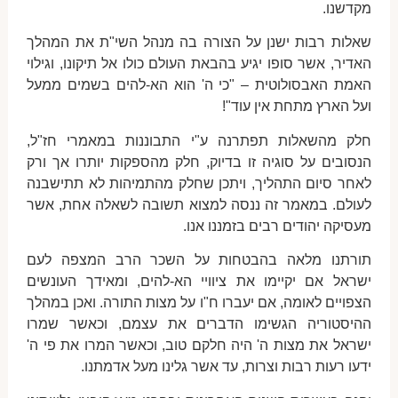
מקדשנו.
שאלות רבות ישנן על הצורה בה מנהל השי"ת את המהלך
האדיר, אשר סופו יגיע בהבאת העולם כולו אל תיקונו, וגילוי
האמת האבסולוטית – "כי ה' הוא הא-להים בשמים ממעל
ועל הארץ מתחת אין עוד"!
חלק מהשאלות תפתרנה ע"י התבוננות במאמרי חז"ל,
הנסובים על סוגיה זו בדיוק, חלק מהספקות יותרו אך ורק
לאחר סיום התהליך, ויתכן שחלק מהתמיהות לא תתישבנה
לעולם. במאמר זה ננסה למצוא תשובה לשאלה אחת, אשר
מעסיקה יהודים רבים בזמננו אנו.
תורתנו מלאה בהבטחות על השכר הרב המצפה לעם
ישראל אם יקיימו את ציוויי הא-להים, ומאידך העונשים
הצפויים לאומה, אם יעברו ח"ו על מצות התורה. ואכן במהלך
ההיסטוריה הגשימו הדברים את עצמם, וכאשר שמרו
ישראל את מצות ה' היה חלקם טוב, וכאשר המרו את פי ה'
ידעו רעות רבות וצרות, עד אשר גלינו מעל אדמתנו.