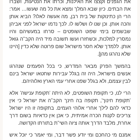
את הגפנים וקצצו את האילנות, וכרתו את הנטיעות, ושברו
את הבתים. כיון שבא המלך ומצא את כל מה שעשו… אמר:
הרי הן כתינוקות של בית רבן, מה אעשה לאלו? הביא אותן
והכה אותן. וכן שנו לו ושלשו לו. לכך נדמו ישראל לפני אביהן
שבשמים בימי שפוט השופטים – סרחו במעשיהם והיו
נמסרין למלכות, וכשחזרו ועשו תשובה מיד היה הקב"ה גואל
אותן. ללמדך שלא חסר מישראל שום פרוטה שלא כדין [היינו
שלא נהרגו מהן].
בהמשך הפרק מבאר המדרש, כי בכל הפעמים שנהרגו
אנשים מישראל, היה זה בגלל עבירות שחטאו ישראל בינם
לבין עצמם, ולא בגלל שפנו אחרי עמי הארץ ואלוהיהם.
הרי לנו, כי תקופת השופטים, לא היתה 'תקופת ענישה' אלא
'תקופת חינוך', תקופה בה חינך הקב"ה את ישראל כי אין
כדאי להם לילך אחרי אלוהי העמים. בתקופה זו היו ישראל
צריכים לקנות הכרה אמיתית, כי אכן אין כדאיות בשום דרך
אחרת, מלבד הדרך אותה ציוה השי"ת בתורתו הקדושה.
אמנם מי כהחכם ומי יודע פשר דבר, ומי יאמר כי יוכל איש