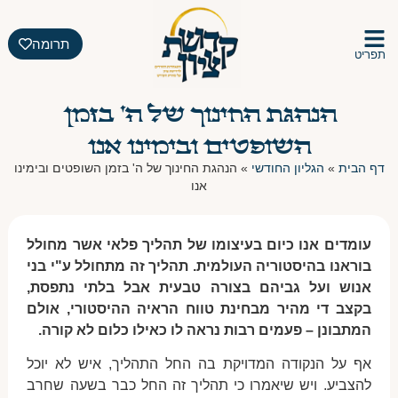
תרומה
תפריט
הנהגת החינוך של ה' בזמן
השופטים ובימינו אנו
דף הבית
»
הגליון החודשי
»
הנהגת החינוך של ה' בזמן השופטים ובימינו
אנו
עומדים אנו כיום בעיצומו של תהליך פלאי אשר מחולל
בוראנו בהיסטוריה העולמית. תהליך זה מתחולל ע"י בני
אנוש ועל גביהם בצורה טבעית אבל בלתי נתפסת,
בקצב די מהיר מבחינת טווח הראיה ההיסטורי, אולם
המתבונן – פעמים רבות נראה לו כאילו כלום לא קורה.
אף על הנקודה המדויקת בה החל התהליך, איש לא יוכל
להצביע. ויש שיאמרו כי תהליך זה החל כבר בשעה שחרב