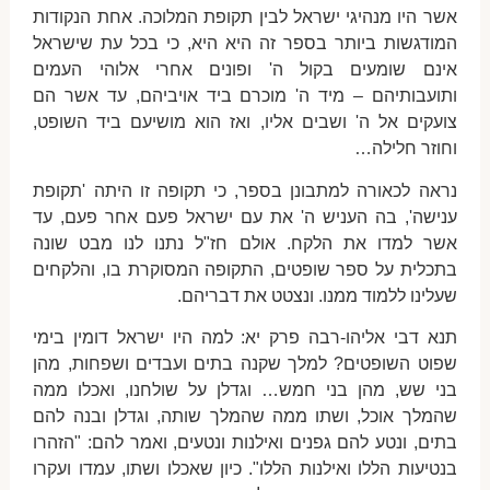
אשר היו מנהיגי ישראל לבין תקופת המלוכה. אחת הנקודות
המודגשות ביותר בספר זה היא היא, כי בכל עת שישראל
אינם שומעים בקול ה' ופונים אחרי אלוהי העמים
ותועבותיהם – מיד ה' מוכרם ביד אויביהם, עד אשר הם
צועקים אל ה' ושבים אליו, ואז הוא מושיעם ביד השופט,
וחוזר חלילה…
נראה לכאורה למתבונן בספר, כי תקופה זו היתה 'תקופת
ענישה', בה העניש ה' את עם ישראל פעם אחר פעם, עד
אשר למדו את הלקח. אולם חז"ל נתנו לנו מבט שונה
בתכלית על ספר שופטים, התקופה המסוקרת בו, והלקחים
שעלינו ללמוד ממנו. ונצטט את דבריהם.
תנא דבי אליהו-רבה פרק יא: למה היו ישראל דומין בימי
שפוט השופטים? למלך שקנה בתים ועבדים ושפחות, מהן
בני שש, מהן בני חמש… וגדלן על שולחנו, ואכלו ממה
שהמלך אוכל, ושתו ממה שהמלך שותה, וגדלן ובנה להם
בתים, ונטע להם גפנים ואילנות ונטעים, ואמר להם: "הזהרו
בנטיעות הללו ואילנות הללו". כיון שאכלו ושתו, עמדו ועקרו