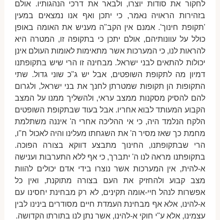
לחקור את סודות יוצרו, ולבאר את דרכי הנהגותיו. אולם
בזהירות הראויה נאמר, כי יתכן ואף אנו נמצאים במעין
'תקופת חינוך'. אמנם אין הקב"ה מעניש את האומה באופן
כולל על עוונותיהם, אולם יתכן כי בתקופה זו, המטרה היא
להראות לנו, כי המערכות אשר מתאימות לאומות העולם אינן
יכולות להתאים לבני ישראל. מבחינה זו הרי שיש בתקופתנו
דמיון מה לתקופת השופטים, אבל יש ג"כ שוני גדול. שתי
התקופות הן תקופות שמטרתן לחנך את בני ישראל, ולגרום
להם להסיק מסקנות ממצב עראי, ולהשליך ממנו על המצב
הקבוע המעותד לבוא אחריו. אבל בעוד שבתקופת השופטים
הלקח הנלמד היה, כי אי ההליכה אחרי ה' איננה משתלמת
מחמת כך שאז מסיר ה' את השגחתו מעלינו והיה לאכול ח"ו,
הרי שבתקופתנו, החינוך מתבצע דווקא בצורה הפוכה.
בתקופתנו מראה לנו ה' יתברך, כי אף ללא התערבות וענישה
א-להית, אין המערכות אשר נוצרו בידי אדם יכולים להוות
מצב קבוע ולהחזיק את העם בצורה מתוקנת, ואין כל
אפשרות לנהל חיי-אומה תקינים, לא רק מבחינת יחסינו עם
א-להינו, אלא אף מבחינת העמדת חיים מסודרים בינינו לבין
עצמינו, אלא ע"י חוקי א-להינו, אשר נתן לנו בתורתו הקדושה.