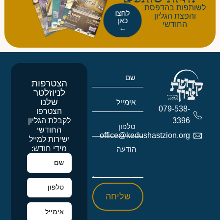
לשותפות בהדפסת
לחצו
והפצת הגליון
כאן
החודשי
←
הצטרפות
לניוזלטר
שלנו
079-538-
הצטרפו
לקבלת הגליון
3396
החודשי
office@kedushastzion.org
ישירות למייל
מידי חודש:
שליחה