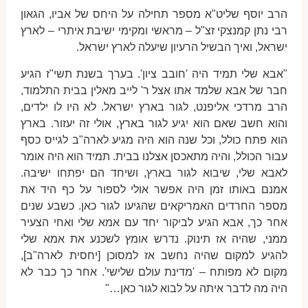
הרב יוסף שליט"א מספר תחילה על היחס של אביו, הגאון
רבי נתן קמנצקי זצ"ל – מראשי ומקימי ישיבת איתרי – לארץ
ישראל, ואיך הבשיל הרעיון שיעלה לארץ ישראל.
"אבא שלי תמיד היה 'חובב ציון'. בערך בשנת תשי"ז הגיע
חבר של אבא שלמד אתו אצל ר' לייב מאלין בבית התלמוד,
הרב מרדכי אליפנט, לגור בארץ ישראל. לא היו לו ילדים,
והוא חשב שאם הוא יגיע לגור בארץ, אולי זה יעזור. בארץ
הוא פתח כולל, וכל שנה הוא היה מגיע לארה"ב לגייס כסף
עבור הכולל, והיה מתאכסן אצלנו בבית. תמיד הוא היה אומר
לאבא שלי, שיבוא לגור בארץ, ושיחד הם יפתחו ישיבה.
אמנם באותו זמן היה אפשר אולי לספור על כף היד את
מספר החרדים האמריקאים שהגיעו לגור כאן. כשבע שנים
אחר כך, אבא הגיע לביקור יחד עם אמא שלי ואחי הצעיר
ממני, שהיה אז תינוק. נדרש אומץ לשכנע את אמא שלי
להגיע למקום שהיה נחשב אז למסוכן [יחסית לארה"ב],
מקום לא מפותח – 'מדינת עולם שלישי'. אחר כך כבר לא
היה מה לדבר איתה על לבוא לגור כאן…"