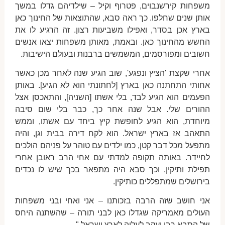
משפחות קירשנבוים, פטרוף וקיל – שילדיהם גדלו במשך
אותן שנים שחלפו. כך ראה סבא, שהתוצאות של החינוך כאן
בארץ אכן בסדר, ואפילו משביעות רצון. זה הרגיע לו את
החשש מהחינוך כאן. ובאמת, מאותן משפחות יצאו אנשים
חשובים ומפורסמים, המשמשים ברבנות ובעולם הישיבות.
אחרי שקצת 'הציץ ונפגע', שוב הגיע שנה לאחר מכן כאשר
אחותי התחתנה כאן בארץ [לחתונתי הוא לא הגיע]. באותן
הפעמים הוא הגיע לבד, בלי אשתו [השניה], והתאכסן אצל
ההורים שלי. אבל שנה אחר כך, כבר בלי שום סיבה
מיוחדת, הוא הגיע לחופשת קיץ ביחד עם אשתו, וממש
התאהב אז בארץ ישראל. הוא לקח דירה בבית וגן, והיה
מתפעל מכל דבר קטן, כמו ילדים עם טוהר על פניהם הולכים
לחיידר. באותה תקופה למדתי עם אחי הרב ראובן אחרי
תפילת ותיקין, וכך סבא היה מתפאר בכך שיש לו נכדים
בירושלים שמתפללים כותיקין.
אני חושב שזה הרבה בזכותנו – אני ואחי ובני משפחות
העולים מאמריקה שגדלו כאן לבני תורה – שהשתנה היחס
של הסבא רבי יעקב לעליה לארץ ישראל."