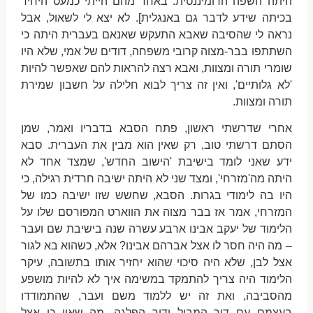
היתה השפה הדומיננטית. באחד מהם הייתי כמעט היחיד
בכיתה שידע לדבר גם באנגלית]. לא יצא לי לשאול, אבל
נראה לי שהסיבה שאבא התעקש שאנאם בעברית היתה כי
השתתפו בבר-מצוה קרובי משפחה, דודים של אמי, שלא היו
שומרי תורה ומצוות, ואבא רצה להראות להם שאפשר להיות
'לא גלותיים', ואין זה צריך לבוא חלילה על חשבון שמירת
תורה ומצוות.
אחרי שדרשתי ראשון, פתח הסבא בדבריו ואמר, שמן
הסתם דרשתי טוב, רק שאין הוא מבין את העברית. סבא
ידע שאני לומד בישיבת 'הישוב החדש', שמצד אחד לא
היתה מה'מזרחי', ומצד שני לא היתה ישיבה חרדית רגילה, כי
היו בה לימודי בגרות. הסבא, שחשש שזו ישיבה כמו של
המזרחי, אמר אז בבר מצוה את הווארט המפורסם שלו על
הלימוד של יעקב אבינו ארבע עשרה שנה בישיבת שם ועבר
– מה היה חסר לו אצל אברהם אבינו? אלא, כשהוא בא לגור
אצל לבן, שלא היה סיכוי שהוא יחזיר אותו בתשובה, עיקר
הלימוד היה צריך להתמקד במשימה איך לא להיות מושפע
מהסביבה, ואת זה יש ללמוד משם ועבר, שהתמודדו
בעצמם עם דור המבול ודור הפלגה, מה שאין כן אצל