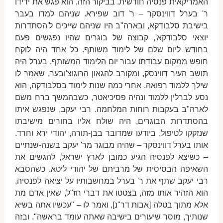
האמריקאית פנסיה חודשית. בביקור הזה, הוא פגש את ידידו
ר' בערל דווינסקר – ר' דוב שפירא. שניהם למדו בעבר
בישיבת סלבודקא, ובארה"ב היו שניהם שייכים ל'הסתדרות
יוצאי סלבודקא', קבוצה של בוגרים שהיו נפגשים פעם
בחודש ליום שלם של לימוד משותף. כל אחד היה לוקח
חופש ממקום עבודתו עבור יום הלימוד המשותף. בערל היה
תושב העיר דווינסק, ומקורב להגאון הרוגוצ'ובער, שאמר לו
שילך ללמוד רפואה. אחרי כמה שנות לימוד בסלבודקה, הוא
נסע לברלין ללמוד ונהיה פסיכיאטר, כשבהמשך ברח משם
לארה"ב בעקבות רוחות המלחמה. רבי יעקב, שנפגש איתו
בהסתדרות הבוגרים, היה שולח אליו בחורים מישיבתו
שנזקקו לטיפול, ביודעו שמדובר בבן-תורה, יהודי ירא וחרד.
אותו בערל דווינסקר – שהיה מבוגר מר' יעקב בשנה-שנתיים
– כשיצא לפנסיה הגיע כמובן לארץ ישראל, להגשים את
השאיפה הבסיסית של מרביתם של יהודי ליטא. כשהסבא
רבי יעקב שתף את ר' בערל במחשבותיו על יציאה לפנסיה,
הוא הזהיר אותו מזה, בצטטו את דברי חז"ל, שאין אדם מת
אלא מתוך בטלה [אבות דר"נ], ואמר לו – "עכשיו אתה בשיא
שנותיך, מוסר שיעורים בישיבה שאתה עומד בראשה", ובזה