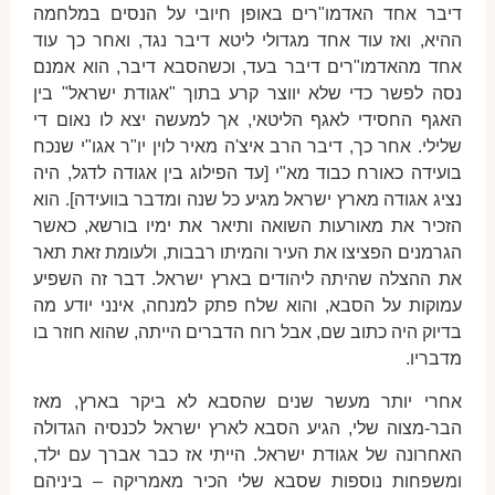
דיבר אחד האדמו"רים באופן חיובי על הנסים במלחמה
ההיא, ואז עוד אחד מגדולי ליטא דיבר נגד, ואחר כך עוד
אחד מהאדמו"רים דיבר בעד, וכשהסבא דיבר, הוא אמנם
נסה לפשר כדי שלא יווצר קרע בתוך "אגודת ישראל" בין
האגף החסידי לאגף הליטאי, אך למעשה יצא לו נאום די
שלילי. אחר כך, דיבר הרב איצ'ה מאיר לוין יו"ר אגו"י שנכח
בועידה כאורח כבוד מא"י [עד הפילוג בין אגודה לדגל, היה
נציג אגודה מארץ ישראל מגיע כל שנה ומדבר בוועידה]. הוא
הזכיר את מאורעות השואה ותיאר את ימיו בורשא, כאשר
הגרמנים הפציצו את העיר והמיתו רבבות, ולעומת זאת תאר
את ההצלה שהיתה ליהודים בארץ ישראל. דבר זה השפיע
עמוקות על הסבא, והוא שלח פתק למנחה, אינני יודע מה
בדיוק היה כתוב שם, אבל רוח הדברים הייתה, שהוא חוזר בו
מדבריו.
אחרי יותר מעשר שנים שהסבא לא ביקר בארץ, מאז
הבר-מצוה שלי, הגיע הסבא לארץ ישראל לכנסיה הגדולה
האחרונה של אגודת ישראל. הייתי אז כבר אברך עם ילד,
ומשפחות נוספות שסבא שלי הכיר מאמריקה – ביניהם