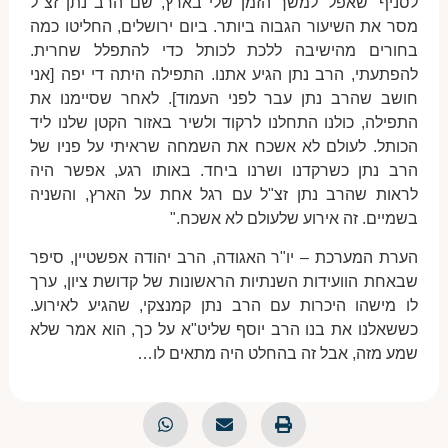
לסניף 'שאפל' למשך הזמן שלי בארץ, שם הרב נתן זצ"ל
מסר את השיעור הגבוה ביותר. ביום ירושלים, החליטו כמה
בחורים מהישיבה ללכת לכותל כדי להתפלל שחרית.
להפתעתי, הרב נתן הגיע אתנו. התפילה היתה די יפה [אני
חושב שהרב נתן עבר לפני העמוד]. לאחר שסיימנו את
התפילה, כולנו התחלנו לרקוד ולשיר באזור הקטן שלנו ליד
הכותל. לעולם לא אשכח את השמחה שראיתי על פניו של
הרב נתן כשרקדנו ושרנו ביחד. באותו רגע, אפשר היה
לראות שהרב נתן זצ"ל עם רגל אחת על הארץ, והשניה
בשמיים. זה אירוע שלעולם לא אשכח."
הערת המערכת – יו"ר האגודה, הרב יהודה אפשטיין, סיפר
שבאחת הוועידות השנתיות הראשונות של קדושת ציון, ערך
לו מישהו היכרות עם הרב נתן קמנצקי, שהגיע לאירוע.
כששאלנו את בנו הרב יוסף שליט"א על כך, הוא אמר שלא
שמע מזה, אבל זה בהחלט היה מתאים לו…