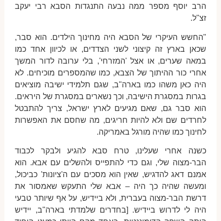
הרב יוסף מספר ממה נבעה התנגדות הסבא רבי יעקב
זצ"ל.
"החשש העיקרי של הסבא היה מחינוך הילדים. הוא סבר,
שכאן בארץ זה קיצוני לשני הצדדים, או לכיוון אחד כמו
במאה שערים, או אצל 'המזרחי', בלי ערובה לדור המשך
אחרי כור ההיתוך של הצבא, כמו שהמספרים מוכיחים. לא
היה כאן משהו כמו בארה"ב, שגם תלמידי ישיבה מוציאים
בגרות במסגרת הישיבה, וכך נשארים במסגרת של היראים.
הוא סבר גם, שאם מגיעים לארץ ישראל, צריך להתבטל
לחרדים שם ולא להיות חריגים, מה שחסם את האפשרות
לחינוך כמו שהיה מורגל באמריקה.
כשנה אחרי שעלינו, טרח סבא להגיע ולבקר לכבוד
הבר-מצוה שלי, וגם כדי להתפייס ולהשלים עם אבא. הוא
אמנם דאג להדגיש, שאין הוא מסכים עם ה'ציונות' כביכול,
ומעשה שהיה כך היה – אבא שלי התעקש שאמסור את
דרשת הבר-מצוה בעברית, ולא ביידיש, על אף שיותר טבעי
היה לי לדרוש ביידיש. [בחדרים שלמדתי בארה"ב, יידיש