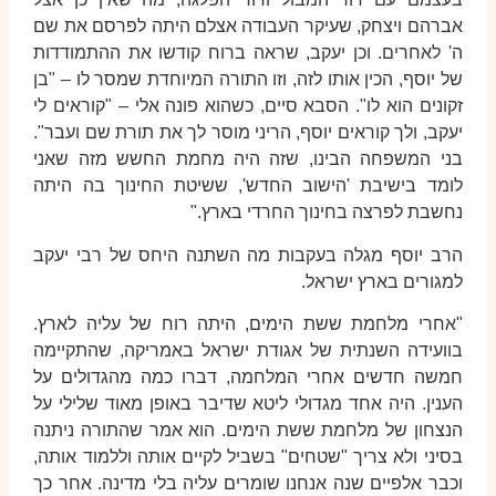
אברהם ויצחק, שעיקר העבודה אצלם היתה לפרסם את שם
ה' לאחרים. וכן יעקב, שראה ברוח קודשו את ההתמודדות
של יוסף, הכין אותו לזה, וזו התורה המיוחדת שמסר לו – "בן
זקונים הוא לו". הסבא סיים, כשהוא פונה אלי – "קוראים לי
יעקב, ולך קוראים יוסף, הריני מוסר לך את תורת שם ועבר".
בני המשפחה הבינו, שזה היה מחמת החשש מזה שאני
לומד בישיבת 'הישוב החדש', ששיטת החינוך בה היתה
נחשבת לפרצה בחינוך החרדי בארץ."
הרב יוסף מגלה בעקבות מה השתנה היחס של רבי יעקב
למגורים בארץ ישראל.
"אחרי מלחמת ששת הימים, היתה רוח של עליה לארץ.
בוועידה השנתית של אגודת ישראל באמריקה, שהתקיימה
חמשה חדשים אחרי המלחמה, דברו כמה מהגדולים על
הענין. היה אחד מגדולי ליטא שדיבר באופן מאוד שלילי על
הנצחון של מלחמת ששת הימים. הוא אמר שהתורה ניתנה
בסיני ולא צריך "שטחים" בשביל לקיים אותה וללמוד אותה,
וכבר אלפיים שנה אנחנו שומרים עליה בלי מדינה. אחר כך