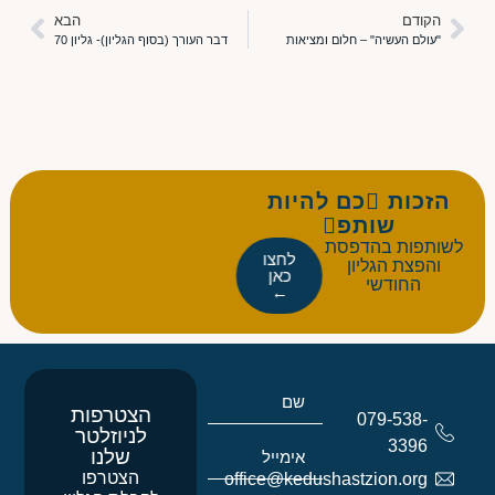
הקודם
הבא
"עולם העשיה" – חלום ומציאות
דבר העורך (בסוף הגליון)- גליון 70
הזכות כם להיות
שותפ
לשותפות בהדפסת
לחצו
והפצת הגליון
כאן
החודשי
←
הצטרפות
079-538-
לניוזלטר
3396
שלנו
הצטרפו
office@kedushastzion.org