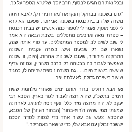
ובכל זאת הם הגיעו לבסוף. הרב יוסף שליט"א מספר על כך.
"גרנו בשכונה בברוקלין הנקראת 'מזרח ניו יורק'. לאבא היתה
משרה של רב בית כנסת בשכונה. אני זוכר, שפעם הוא קרא
לי לפני מוסף, ואמר לי לספור כמה אנשים יש בבית הכנסת
– ספרתי מאה וארבעים מתפללים. בשבת הבאה הוא אמר
לי שוב לשים לב למספר המתפללים. עד סוף אותה שנה,
נשארו שם רק שבעים איש. בצורה עקבית, השכונה
התרוקנה מיהודיה, שעזבו לשכונות אחרות. [היום, זו שכונה
שאפשר לעבור בה בבטחה רק ברכב משוריין, וגם זה עדיף
שיעשה בשעות היום…]. גם משרה נוספת שהיתה לו, כמגיד
שיעור בישיבה גדולה, לא עלתה יפה.
ואז אבא החליט, ברוח אותם ימים שאחרי מלחמת ששת
הימים בתשכ"ז, שהוא רוצה לעבור לגור בארץ. הסבא רבי
יעקב לא היה מרוצה מזה כלל, ואף ניסה להניאו. לאחרונה
שמעתי ממי שהיה ה'הויז-בחור' [הבחור העוזר] של הסבא,
שהסבא נפגש עם עשיר אחד כדי לנסות לסדר הסכם
יששכר-זבולון עם אבא שלי, כדי שישאר באמריקה."