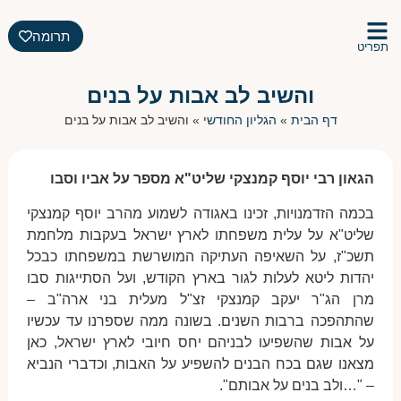
תרומה
תפריט
והשיב לב אבות על בנים
דף הבית
»
הגליון החודשי
»
והשיב לב אבות על בנים
הגאון רבי יוסף קמנצקי שליט"א מספר על אביו וסבו
בכמה הזדמנויות, זכינו באגודה לשמוע מהרב יוסף קמנצקי
שליט"א על עלית משפחתו לארץ ישראל בעקבות מלחמת
תשכ"ז, על השאיפה העתיקה המושרשת במשפחתו כבכל
יהדות ליטא לעלות לגור בארץ הקודש, ועל הסתייגות סבו
מרן הג"ר יעקב קמנצקי זצ"ל מעלית בני ארה"ב –
שהתהפכה ברבות השנים. בשונה ממה שספרנו עד עכשיו
על אבות שהשפיעו לבניהם יחס חיובי לארץ ישראל, כאן
מצאנו שגם בכח הבנים להשפיע על האבות, וכדברי הנביא
– "…ולב בנים על אבותם".