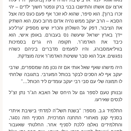
ארצו עם אשתו והתישבו בבני ברק ונפטר חשוך ילדים – יהי
זכרו ברוך]. הוא סיפר, שהוא לא זוכר אף פעם כעס כזה אצל
הסבא – הרב יעקב ממש נהיה אדום מרוב כעס, הוא השתיק
את הציבור, דפק על השולחן והכריז שיש מספיק 'ערליכע
יידן' בארץ ישראל שיעשה נס בעבורם. באופן אישי, הוא
כיבד את האדמו"ר. תקופה היו גרים בסמיכות
בוויליאמסבורג, והיו לפעמים מדברים ביניהם כשהיו
נפגשים. אבל הוא סבר ששיטת האדמו"ר אינה מוצדקת.
היה מישהו שאף שאל אותי אם זה נכון מה שמספרים, שרבי
יעקב אף לא הסכים לבקר בכותל המערבי. בתגובה שלחתי
לו תמונה שלי עם סבי רבי יעקב עומדים ליד הכותל…"
ובנותן טעם לספר גם על היחס של האבא הג"ר נתן זצ"ל
לנסים שאירעו.
התלמיד ג.ב. מספר: "בשנת תשל"ה למדתי בישיבת איתרי
בסניף קטן מאחורי התחנה המרכזית. הסניף הזה נסגר,
והתלמידים נאלצו ללכת לסניף אחר. החלטתי שאעבור