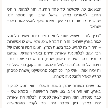
יוצא אם כך, שכאשר סר פחד החינוך, חזר למקומו היחס
החיובי למגורים בארץ ישראל. הרב יוסף מספר לנו,
שבשנים קדמוניות רבי יעקב עצמו שאף להגיע לגור בארץ
ישראל.
"צריך להבין, שאצל יהודי ליטא, תמיד היתה שאיפה להגיע
לגור בארץ ישראל. זה היה דבר פשוט, שמי שיש לו אפשרות
– היה רוצה להגיע. כבר בשנות תר"ץ, הגיעו חמיו וחמותו של
רבי יעקב לבלות את שארית חייהם בארץ הקודש, ושניהם
קבורים בהר הזיתים. באותן שנים, הסבא רבי יעקב כתב
חיבור על הרמב"ם כדי לשלוח למוסד הרב קוק, כדי שעל-ידי
זה יכירו אותו, ואולי כך יוכל לקבל סרטיפיקט [אשרת כניסה]
להגיע לארץ ולקבל איזו משרה.
גם שנים מאוחר יותר, בשנת תשט"ז, הוא הגיע לביקור
בארץ. הוא היה אז בן 65, אשתו הראשונה – סבתא שלי –
כבר נפטרה, והוא חשב לצאת לפנסיה ולבלות את שארית
ימיו בארץ, כיון שכבר היה יכול לקבל מהממשלה