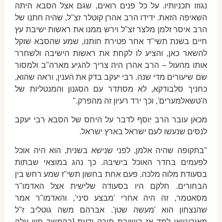
נגוזו תכניותיו. על כל פנים רואים, שגם אצל הסבא היתה
השאיפה הזאת. ידידו הרב אהרן קוטלר זצ"ל, שהיה חתנו של
הרב איסר זלמן מלצר זצ"ל וירש ממנו את ראשות ישיבת עץ
חיים בשנת תשי"ד אחר פטירת חותנו, שמע שהסבא שוקל
להשאר כאן, והציע לו לקחת את ראשות הישיבה ולשחרר
אותו מהעול – הרב אהרן היה צריך להגיע מארה"ב ולמסור
שם שיעורים מדי שנה. רבי יעקב בדק את הענין, וראה שהוא,
כחניך סלבודקא, לא מסתדר עם הסגנון והמנטליות של
ה'טשאלמערים', וכך ירד רעיון זה מהפרק."
מכאן עובר הרב יוסף לדבר על היחס של הסבא רבי יעקב
לנסים שנעשו לעם ישראל בארץ ישראל.
"בתקופה שהיה אלמן, לפני שנישא בשנית, הוא היה אוכל
לפעמים בחדר האוכל בישיבה. כך נהג במוצאי שבתות
בסעודת מלוה מלכה. פעם אחת בחשון תשי"ז שמע רחש בין
הבחורים. חלקם היו בסעודה שלישית אצל האדמו"ר
מסאטמר, זה היה אחרי 'מבצע סיני', והאדמו"ר אמר
שהנצחון הוא 'מעשה שטן'. אברהם משה גוטליב ז"ל
מאורוגוואי למד אז בישיבת תורה ודעת [בהמשך חייו עלה