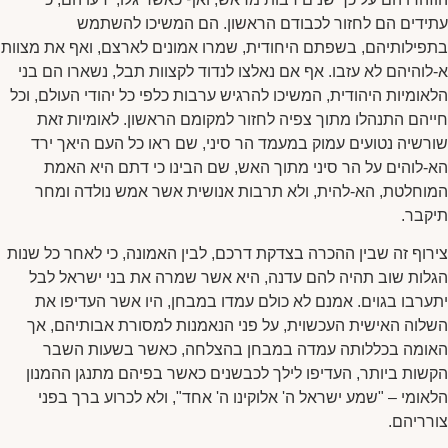
עתידים הם לחזור לכבודם הראשון. הם המשיכו להשתמש
בתפילותיהם, בשפתם היחודית, שמרו אמונים לארצם, ואף את מצוות
א-לוהיהם לא עזבו. אף אם נאלצו לנדוד לקצוות תבל, נשארו הם בני
הלאומיות היהודית, המשיכו להרגיש ערבות כלפי כל יהודי העולם, וכל
חייהם התנהלו מתוך צפיה לחזור למקומם הראשון. לאומיות זאת
שורשיה נטועים עמוק במעמד הר סיני, שם ראו כל העם היאך ירד
הא-לוהים על הר סיני מתוך האש, שם הבינו כי דתם היא האמת
המוחלטת, הא-להית, ולא תרבות אנושית אשר אמש נולדה ומחר
תיקבר.
צירוף זה שבין ההכרה בצדקת דרכם, לבין האמונה, כי לאחר כל שנות
הגלות שוב תהיה להם עדנה, היא אשר שמרה את בני ישראל לבל
יתערבו בגוים. אמנם לא כולם עמדו במבחן, היו אשר העדיפו את
השלוה האישית העכשוית, על פני הנאמנות למסורת אבותיהם, אך
האומה בכללותה עמדה במבחן בהצלחה, כאשר בשעות השבר
הקשות ביותר, העדיפו לילך לכבשנים כאשר בפיהם מתנגן ההמנון
הלאומי – "שמע ישראל ה' אלוקינו ה' אחד", ולא לכרוע ברך בפני
צורריהם.