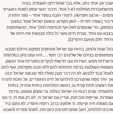
שבני אב אחד נחנו, אלא בכך שהגדרתנו העצמית, בנויה
מהשתעבדות מוחלטת לא-ל אחד, חיבור רגשי עמוק לשטח גיאוגרפי
מסוים – ארצנו הקדושה, לימודי חובה בספר אחד – ספר התורה,
דיבור בשפה יחודית – לשון הקודש, וכשעם ישראל עומד במצבו
המתוקן, הרי שנוספים לאלו אף הכפיפות למלך אחד, ההשתתפות
בצבא-עם אחד, וצורת חיים אשר כל כולה מבטאת את היותו של
היחיד חלק מהעם היהודי[1].
בכל שנות גלותנו, בהיות עם ישראל מנותקים ממקום גידולם הטבעי,
מסתופפים בצילם של שליטים רבי חסד…, היה עמנו נתון במלחמת
הישרדות ממש. הגזירות צצו חדשות לבקרים כפטריות אחר הגשם,
האומות השולטות בכיפה התחלפו להם ללא הכנה מוקדמת, ואף לחם
לאכול ובגד ללבוש, לא היו דבר מובן מאליו למי שבשם ישראל יכנה.
אך יותר ממה שהוצרכנו להילחם על חיינו החומריים, על הזכות להניח
את ראשינו תחת קורת גג, ניטשה המלחמה בחזית אחרת, בחזית
הלאומית. שנים רבות היו ישראל בגלות. צר ומצוק מצאונו, גזירות
ושמדות, שריפות וטביחות, ועדיין עם ישראל חי, לא רק גופו חי, כי אם
גם נשמתו חיה וקיימת. ה' אלוקינו ברוב רחמיו וחסדיו, לא נתננו ביד
אויבינו לכלותינו, וישב אותנו לארצינו כיום הזה, לאכול מפריה ולשבוע