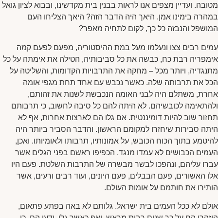
מטובה. ועדיין מצפים אנו לראות בבנין בית מקדשינו, ובבוא לציון גואל
במהרה בימינו אמן. היאך היה הדבר הזה? היאך הצליחו העם
המושפל והנבזה כל כך, לקום לתחיה מאפר?
עמים רבים צצו ונעלמו מעל במת ההיסטוריה, מפעם לפעם קמה
אימפריה רבת כח, כבשה את כל סביבותיה, הטילה את אימתה על כל
מתנגדיה, ויותר מכל – מחקה את התרבויות הקדומות, והשליטה על
הכל את תרבותה שלה. כאשר נכבש עם אחד תחת מגפי אומה
אחרת, משתלם היה לבני האומה הנכבשת לשנות את זהותם,
ולהתאימה לכובשיהם. לא היתה להם כל סיבה לחשוב, כי תרבותם
תחזור שוב להיות דומיננטית. אם גלו הם לארצות אחרות, אף לא
היתה סבירות שיחזרו למקומם הראשון. והדבר הסביר ביותר היה
להיטמע בתוך הכוח הכובש, על אמונותיו, תרבותו ולאומיותו. ואכן,
העמים הכבושים לא עמדו מנגד, הכפיפו ראשם בפני הגלים אשר
עברו עליהם, ונהפכו לבשר מבשרה של התרבות השלטת. פעם היו
אלו האשורים, פעם הבבלים, פעם היונים, ועוד רבים ורעים, אשר
הותירו את חותמם על אומות העולם.
אולם לא ככל העמים בית ישראל. גלותם לא באה בפתע פתאום,
הוזהרו הם על כך שנים רבות מראש, ואף כאשר גלו, ידעו הם, כי