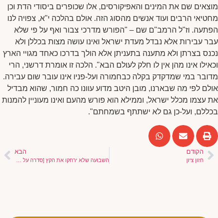
מוצאים שם את המינים והאפיקורסים, אלו שכופרים ביסודי הדת וכן
מחטיאי הרבים ועוד אנשים מהסוג הזה. אולם בהלכה י"א, צפויה לנו
הפתעה. וז"ל הרמב"ם שם – "הפורש מדרכי צבור ואף על פי שלא
עבר עבירות אלא נבדל מעדת ישראל ואינו עושה מצות בכללן ולא
נכנס בצרתן ולא מתענה בתעניתן אלא הולך בדרכו כאחד מגויי הארץ
וכאילו אינו מהן אין לו חלק לעולם הבא". הלכה זו אומרת דרשני, הרי
מדובר במי שמדקדק בקלה כבחמורה ועל-פניו אינו עובר שום עבירה.
אולם לפי מה שבארנו, מובן היטב מדוע עוונו כה חמור, שהוא מבדיל
את עצמו מכלל ישראל, וממילא הוא פורש מהעם ואינו מעוניין להמנות
בכללם, ועל-כן גם לא ישתתף בשמחתם".
הקודם
הבא
חזון ציון
השבועה שלא ירחקו את הקץ [סדרה על ספר קול התור – מאמר י"ד]