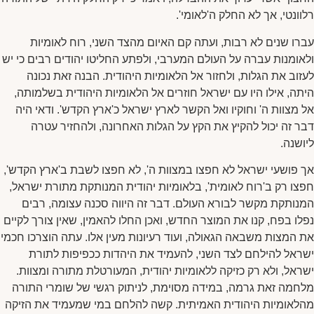
רלוונטי, אך לא החלק ה'לאומי'.
עברו שנים לא רבות, ועתה קם האיום מהצד השני, רוח לאומיות
ולאומנות עברה על העולם המערבי, ולפתע החליטו יהודים רבים כי יש
לעזוב את הגלות, ולחזור אל הלאומיות היהודית. הבנה זאת נכונה
היתה, אילו היו עם ישראל חוזרים אל הלאומיות היהודית בשלמותה,
אל מצוות ה' וחוקיו ואל הקשר לארץ ישראל כ'ארץ הקדש'. ודאי היה
דבר זה יכול להקיץ את הקץ על הגלות האחרונה, ולהחזיר עטרה
ליושנה.
אך פושעי ישראל לא חפצו במצוות ה', לא חפצו לשבת ב'ארץ הקדש',
חפצו רק ב'רוח לאומית', בלאומיות יהודית המנותקת מתורת ישראל,
המנותקת מקשר לבורא העולם. דבר זה היווה סכנה עצומה, רבים
נפלו בפח, קנו את המוצר החדש, ואכן החלו להאמין, שאין צורך לקיים
את המצות משבאה הגאולה, ועוד רעיונות מעין אלו. עתה הוצרכו חכמי
ישראל להילחם לצד השני, להעמיד את היהדות ככפיפות לתורת
ישראל, ולא רק כזיקה ללאומיות יהודית, המעורטלת מתורה ומצוות.
מלחמה זאת גרמה, במידה מסוימת, לניתוק רגשי של שומרי התורה
מהלאומיות היהודית האמיתית. קשה להלחם במי שמעמיד את הזיקה