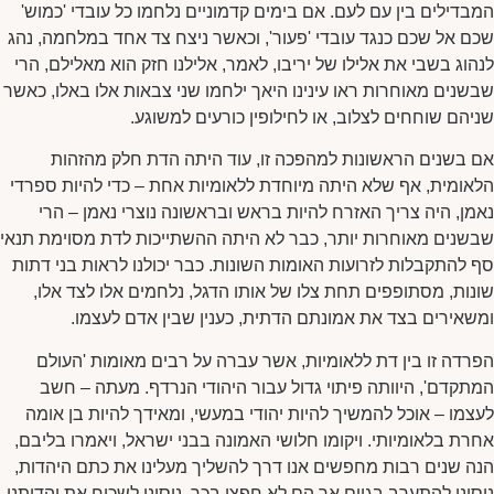
המבדילים בין עם לעם. אם בימים קדמוניים נלחמו כל עובדי 'כמוש'
שכם אל שכם כנגד עובדי 'פעור', וכאשר ניצח צד אחד במלחמה, נהג
לנהוג בשבי את אלילו של יריבו, לאמר, אלילנו חזק הוא מאלילם, הרי
שבשנים מאוחרות ראו עינינו היאך ילחמו שני צבאות אלו באלו, כאשר
שניהם שוחחים לצלוב, או לחילופין כורעים למשוגע.
אם בשנים הראשונות למהפכה זו, עוד היתה הדת חלק מהזהות
הלאומית, אף שלא היתה מיוחדת ללאומיות אחת – כדי להיות ספרדי
נאמן, היה צריך האזרח להיות בראש ובראשונה נוצרי נאמן – הרי
שבשנים מאוחרות יותר, כבר לא היתה ההשתייכות לדת מסוימת תנאי
סף להתקבלות לזרועות האומות השונות. כבר יכולנו לראות בני דתות
שונות, מסתופפים תחת צלו של אותו הדגל, נלחמים אלו לצד אלו,
ומשאירים בצד את אמונתם הדתית, כענין שבין אדם לעצמו.
הפרדה זו בין דת ללאומיות, אשר עברה על רבים מאומות 'העולם
המתקדם', היוותה פיתוי גדול עבור היהודי הנרדף. מעתה – חשב
לעצמו – אוכל להמשיך להיות יהודי במעשי, ומאידך להיות בן אומה
אחרת בלאומיותי. ויקומו חלושי האמונה בבני ישראל, ויאמרו בליבם,
הנה שנים רבות מחפשים אנו דרך להשליך מעלינו את כתם היהדות,
ניסינו להתערב בגוים אך הם לא חפצו בכך, ניסינו לשכוח את יהדותנו,