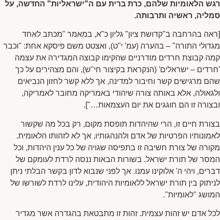
רגש הלאומיות שלהם, כרת ברית עם ה"ישראליות" החדשה, על
סמליה, ראשיה ותרבותה.
[ראה בהרחבה ב"קדושת ציון" גליון כ"א, במאמר "מכתב לאחד
מגדולי התורה" – בהערה (עמ' י"ט), ואצטט משם פיסקא אחת: "וכבר
קמה קבוצת חרדים מודרניים שהקימו קבוצה המגדירה את עצמה
'חרדים – ישראלים' (הנקראת בקיצור חי"ש), והם מצהירים על כך
שהם מרגישים קשר וחיבור למדינה, אך ללא קשר לחזון הנביאים
ולגאולה, אלא באותה צורה שיהודי באמריקה מחובר לאמריקה,
ובצורה זו הם חוגגים את יום העצמאות…"].
בצורת חיים זו, הרי שהיהדות תופסת מקום, רק בכל מה שקשור
לאמונותיו הפרטיות של אדם ולהנהגותיו, אך לא לזהותו הלאומית.
מקורה של צורת חשיבה זו בתפיסה שגויה של כל ענין היהדות, וכל
המסר של תורת ישראל. בשורות הבאות ננסה לרדת לעומקם של
דברים, ויהי ה' אלוקינו עמנו. אך לפני שנבוא לדון בקשר הבלתי ניתן
לניתוק בין תורת ישראל ללאומיות היהודית, עלינו לרדת לשורשו של
המושג "לאומיות".
לכל אדם יש זהות עצמית. זהות זו מתבטאת בהגדרה אשר מגדיר