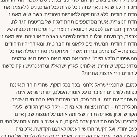
ויזכירוה לנו שונאינו. אך עתה נוכל להיות ככל הגוים, ניטול לעצמנו את
הדת היהודית, ללא שום זיקה ללאומיות היהודית. כשם שיש מאמיני
הדת הנוצרית, אשר מסתופפים תחת דגלה של בריטניה הגדולה,
ומאידך חבריהם לספסל הטומאה הנוצרית, חוסים תחת כנפיה של
צרפת, כך מעתה יוכלו היהודים להיטמע בארצות אויביהם. יהיו מאמיני
הדת היהודית, המשתייכים ללאומיות הבריטית, ומאידך יהיו היהודים
בצרפת – "צרפתים בני דת משה". וימחקו מנוסח התפילה את כל
המשפטים ה"לאומיים", שהרי אם מהיום אנו צרפתים או גרמנים,
מדוע נבקש שיחזירנו א-לוהינו לארץ ישראל? ומדוע נרגיש זיקה כלשהי
ליהודים דרי ארצות אחרות?
כמובן, שחכמי ישראל נלחמו בכך בכל תוקף, שהרי היהדות איננה
כפופה לשינויים העוברים על אומות העולם, תורת ישראל אינה
משתנית עם הזמן, ויותר מכל, הרי היהדות היא צורת חיים שלמה,
הכוללת דת – תורה ומצוות, ולאומיות – זיקה לארץ הקודש ולעיר
הקודש. וכיון שאותה תורה שציוותה אותנו על המצות שבין אדם
לחבירו ועל המצות שבין אדם למקום, היא אשר ציותה אותנו על החיים
כעם יהודי, ועל הקשר הרגשי העמוק לארצנו הקדושה, א"כ מיהו
החצוף אשר יערוך את ההבדלה, ויאמר כי רק החלק ה'דתי' של התורה