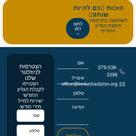
הזכות כם להיות
שותפ
לשותפות בהדפסת
לחצו
והפצת הגליון
כאן
החודשי
←
הצטרפות
079-538-
לניוזלטר
3396
שלנו
הצטרפו
office@kedushastzion.org
לקבלת הגליון
החודשי
ישירות למייל
מידי חודש: