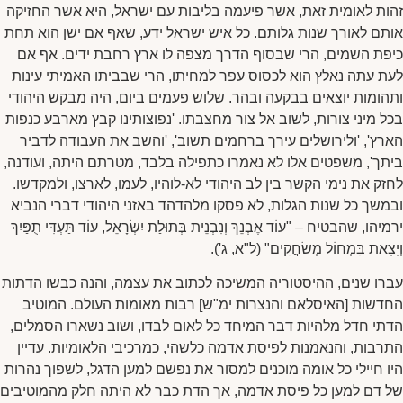
זהות לאומית זאת, אשר פיעמה בליבות עם ישראל, היא אשר החזיקה
אותם לאורך שנות גלותם. כל איש ישראל ידע, שאף אם ישן הוא תחת
כיפת השמים, הרי שבסוף הדרך מצפה לו ארץ רחבת ידים. אף אם
לעת עתה נאלץ הוא לכסוס עפר למחיתו, הרי שבביתו האמיתי עינות
ותהומות יוצאים בבקעה ובהר. שלוש פעמים ביום, היה מבקש היהודי
בכל מיני צורות, לשוב אל צור מחצבתו. 'נפוצותינו קבץ מארבע כנפות
הארץ', 'ולירושלים עירך ברחמים תשוב', 'והשב את העבודה לדביר
ביתך', משפטים אלו לא נאמרו כתפילה בלבד, מטרתם היתה, ועודנה,
לחזק את נימי הקשר בין לב היהודי לא-לוהיו, לעמו, לארצו, ולמקדשו.
ובמשך כל שנות הגלות, לא פסקו מלהדהד באזני היהודי דברי הנביא
ירמיהו, שהבטיח – "עוֹד אֶבְנֵךְ וְנִבְנֵית בְּתוּלַת יִשְׂרָאֵל, עוֹד תַּעְדִּי תֻפַּיִךְ
וְיָצָאת בִּמְחוֹל מְשַׂחֲקִים" (ל"א, ג').
עברו שנים, ההיסטוריה המשיכה לכתוב את עצמה, והנה כבשו הדתות
החדשות [האיסלאם והנצרות ימ"ש] רבות מאומות העולם. המוטיב
הדתי חדל מלהיות דבר המיחד כל לאום לבדו, ושוב נשארו הסמלים,
התרבות, והנאמנות לפיסת אדמה כלשהי, כמרכיבי הלאומיות. עדיין
היו חיילי כל אומה מוכנים למסור את נפשם למען הדגל, לשפוך נהרות
של דם למען כל פיסת אדמה, אך הדת כבר לא היתה חלק מהמוטיבים