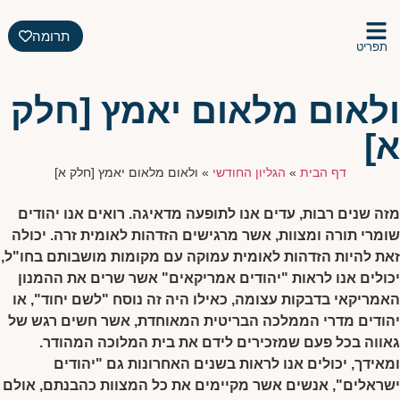
תרומה
תפריט
ולאום מלאום יאמץ [חלק
א]
דף הבית
»
הגליון החודשי
»
ולאום מלאום יאמץ [חלק א]
מזה שנים רבות, עדים אנו לתופעה מדאיגה. רואים אנו יהודים
שומרי תורה ומצוות, אשר מרגישים הזדהות לאומית זרה. יכולה
זאת להיות הזדהות לאומית עמוקה עם מקומות מושבותם בחו"ל,
יכולים אנו לראות "יהודים אמריקאים" אשר שרים את ההמנון
האמריקאי בדבקות עצומה, כאילו היה זה נוסח "לשם יחוד", או
יהודים מדרי הממלכה הבריטית המאוחדת, אשר חשים רגש של
גאווה בכל פעם שמזכירים לידם את בית המלוכה המהודר.
ומאידך, יכולים אנו לראות בשנים האחרונות גם "יהודים
ישראלים", אנשים אשר מקיימים את כל המצוות כהבנתם, אולם