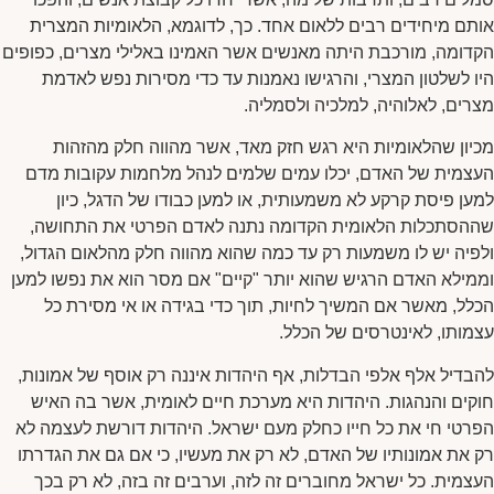
אותם מיחידים רבים ללאום אחד. כך, לדוגמא, הלאומיות המצרית
הקדומה, מורכבת היתה מאנשים אשר האמינו באלילי מצרים, כפופים
היו לשלטון המצרי, והרגישו נאמנות עד כדי מסירות נפש לאדמת
מצרים, לאלוהיה, למלכיה ולסמליה.
מכיון שהלאומיות היא רגש חזק מאד, אשר מהווה חלק מהזהות
העצמית של האדם, יכלו עמים שלמים לנהל מלחמות עקובות מדם
למען פיסת קרקע לא משמעותית, או למען כבודו של הדגל, כיון
שההסתכלות הלאומית הקדומה נתנה לאדם הפרטי את התחושה,
ולפיה יש לו משמעות רק עד כמה שהוא מהווה חלק מהלאום הגדול,
וממילא האדם הרגיש שהוא יותר "קיים" אם מסר הוא את נפשו למען
הכלל, מאשר אם המשיך לחיות, תוך כדי בגידה או אי מסירת כל
עצמותו, לאינטרסים של הכלל.
להבדיל אלף אלפי הבדלות, אף היהדות איננה רק אוסף של אמונות,
חוקים והנהגות. היהדות היא מערכת חיים לאומית, אשר בה האיש
הפרטי חי את כל חייו כחלק מעם ישראל. היהדות דורשת לעצמה לא
רק את אמונותיו של האדם, לא רק את מעשיו, כי אם גם את הגדרתו
העצמית. כל ישראל מחוברים זה לזה, וערבים זה בזה, לא רק בכך