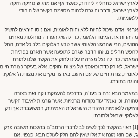
לארץ ישראל כתחליף ליהדות, כאשר אף אנו מרגישים זיקה חזקה
לארץ ישראל, ודבר זה גרם לכהות מסוימת בקשר של היהודי
ללאומיותו.
אך אין אדם שיכול לחיות ללא זהות לאומית, ואם ניסו היראים להשיל
מהיהדות את המימד הלאומי, כדי להשיג הפרדה מוחלטת מאחינו
הטועים, הרי שהרגש הלאומי אשר טבע האלוקים בלב כל אדם, החל
לחפש תחליפים. זהו הדבר שגרם לתופעה אשר תארנו בפתיחת
המאמר. כדי להינצל מצרה זו עלינו לחזק את הקשר שלנו לתורת
ישראל, לא רק כדת וכאוסף של מצוות וחוקים, אלא בעיקר כצורת חיים
לאומית, צורת חיים של עם היושב בארצו, מקיים את מצוות ה' אלוקיו,
והוגה בתורתו.
במאמר הבא נרחיב בעז"ה, בדרכים להעמקת זיקה זאת בצורה
טהורה, וכן נעמיד עוד נקודות מרכזיות, אשר גורמות לאיבוד הקשר
והזיקה ללאומיות היהודית הישראלית האמיתית, המשועבדת אך ורק
לאלוקי ישראל ולתורתו.
[1] ראוי בהקשר לכך לשים לב לדברי הרמב"ם בהלכות תשובה פרק
ג', שם הוא מונה את אלו שאין להם חלק לעולם הבא. כצפוי, אנו