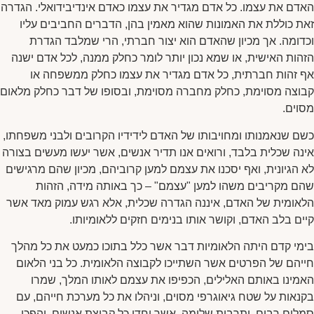
האדם את עצמו. כל אדם מגדיר את עצמו כאדם אינדיבידואלי. הגדרה
זאת כוללת את האמונות שהוא מאמין בהן, הדברים החביבים עליו
וכדומה. אך מכיון שהאדם הוא יצור חברתי, הרי שמלבד הגדרת
הזהות האישית, או שמא נכון יותר לומר כחלק ממנה, לכל אדם ישנה
אף זהות חברתית, כל אדם מגדיר את עצמו כחלק ממשפחה או
קבוצה מסוימת, כחלק מחברה מסוימת, ובסופו של דבר כחלק מלאום
מסוים.
כשם שנאמנותו ומחויבותו של האדם לידידיו הקרובים ולבני משפחתו,
אינה שכלית בלבד, ורואים אנו תדיר אנשים, אשר יעשו מעשים בצורה
לא הגיונית, ואף יסכנו את עצמם למען קרוביהם, מכיון שהם מרגישים
שהם מקריבים משהו למען "עצמם" – כך באותה מידה, הזהות
הלאומית של האדם, איננה הגדרה שכלית, אלא רגש עמוק מאד אשר
קיים בלב האדם, וקושר אותו בנימים חזקים ללאומיותו.
בימי קדם היתה הלאומיות דבר אשר כלל בתוכו כמעט את כל מהלך
חייהם של הפרטים אשר השתייכו לקבוצה הלאומית. כל בני הלאום
האמינו באותם האלילים, הכפיפו את עצמם לאותו המלך, שמרו
בקנאות על שטח גיאוגרפי מסוים, וניהלו את כל מערכת חייהם, עם
סמלים רבים, ותרבות שלימה, אשר יחדו כל קבוצת אנשים, והפכו