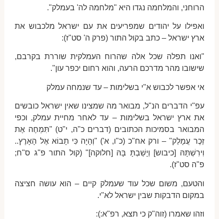
הרוחני, והמלחמה נגדו היא "מלחמה לה' בעמלק".
ואפילו על יהודים שמפריעים את עם ישראל מלכבוש את
ארץ ישראל – כתב בקול התור (פרק ה' סט"ז):
"ואנו תפלה שכל אלה שהרוח העמלקית שוררת בקרבם,
שישובו מהר מדרכם הרעה, והוא רחום יכפר עון".
אי אפשר לכבוש א"י בשלימות – עד שנמחה עמלק
עפ"י הדברים הנ"ל, מבואר מה שמצינו שאין ישראל כובשים
את ארץ ישראל בשלימות – עד לאחר מחיית עמלק, וכפי
המבואר בסמיכות הכתובים (דברים כ"ה, י"ט) "תִּמְחֶה אֶת
זֵכֶר עֲמָלֵק" – ורק אח"כ (כ"ו, א') "וְהָיָה כִּי תָבוֹא אֶל הָאָרֶץ..
וִירִשְׁתָּהּ [כיבוש] וְיָשַׁבְתָּ בָּהּ [חלוקה]" (קול התור פ"ג ס"ח;
פ"ה סט"ז).
והטעם, משום שכל עוד שעמלק קיים – הוא עושה חציצה
במקום הדבקות שבין ישראל לא"י.
וזהו שאמרו (זוה"ק כי תצא, רפ"א:):