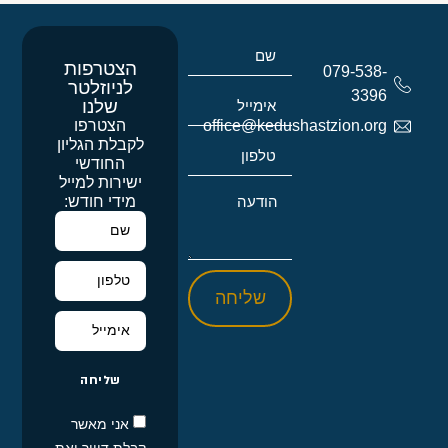
הצטרפות
079-538-
לניוזלטר
3396
שלנו
הצטרפו
office@kedushastzion.org
לקבלת הגליון
החודשי
ישירות למייל
מידי חודש:
שליחה
שליחה
אני מאשר
קבלת דיוור ואת