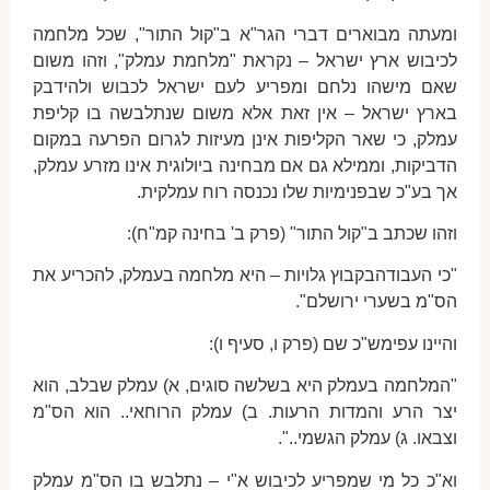
ומעתה מבוארים דברי הגר"א ב"קול התור", שכל מלחמה
לכיבוש ארץ ישראל – נקראת "מלחמת עמלק", וזהו משום
שאם מישהו נלחם ומפריע לעם ישראל לכבוש ולהידבק
בארץ ישראל – אין זאת אלא משום שנתלבשה בו קליפת
עמלק, כי שאר הקליפות אינן מעיזות לגרום הפרעה במקום
הדביקות, וממילא גם אם מבחינה ביולוגית אינו מזרע עמלק,
אך בע"כ שבפנימיות שלו נכנסה רוח עמלקית.
וזהו שכתב ב"קול התור" (פרק ב' בחינה קמ"ח):
"כי העבודהבקבוץ גלויות – היא מלחמה בעמלק, להכריע את
הס"מ בשערי ירושלם".
והיינו עפימש"כ שם (פרק ו, סעיף ו):
"המלחמה בעמלק היא בשלשה סוגים, א) עמלק שבלב, הוא
יצר הרע והמדות הרעות. ב) עמלק הרוחאי.. הוא הס"מ
וצבאו. ג) עמלק הגשמי..".
וא"כ כל מי שמפריע לכיבוש א"י – נתלבש בו הס"מ עמלק