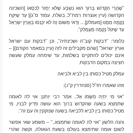
"שֶׁהֲרֵי הַקָּדוֹשׁ בָּרוּךְ הוּא נִשְׁבַּע שֶׁלֹּא יַחֲזֹר לְכִסְאוֹ [השכינה
הקדושה (עיין אוצרות רמח"ל, בשלח, עמוד ס"ג)] עַד שֶׁיִּקַּח
נְקָמָה מִמֶּנּוּ [מעמלק]… וַדַּאי מִשּׁוּם זֶה לֹא יִכָּנְסוּ בְאֶרֶץ יִשְׂרָאֵל
עַד שֶׁיִּטֹּל נְקָמָה מֵעֲמָלֵק".
כלומר: "דבקות קוב"ה ושכינתיה", וכן "דבקות עם ישראל
וארץ ישראל" [שהם מקבילים זה לזה (עיין במאמר הקודם)] –
אינם יכולים להתקיים בשלמות, עד שימחה עמלק שעשה
חציצה במקום הדבקות.
עמלק מטיל כסותו בין לביא ולביאה
וזהו שאמרו חז"ל (סנהדרין ק"ו.):
"אוֹי מִי יִחְיֶה מִשֻּׂמוֹ אֵל.. אמר רבי יוחנן: אוי לה לאומה
שתמצא בשעה שהקדוש ברוך הוא עושה פדיון לבניו, מי
מטיל כסותו בין לביא ללביאה בשעה שנזקקין זה עם זה".
והנה הלשון "אוי לה לאומה שתמצא.." – משמע שאי אפשר
לשום אומה שתימצא בעולם בשעת הגאולה, וקשה שהרי