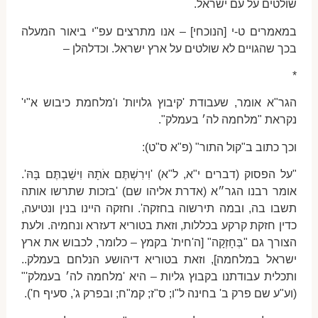
שולטים על עם ישראל.
במאמרים ט-י [הנוכחי] – אנו מתרצים עפ"י ביאור המעלה
בכך שהגויים לא שולטים על ארץ ישראל. וכדלהלן –
*
הגר"א אומר, שעבודת 'קיבוץ גלויות' ו'מלחמת כיבוש א"י'
נקראת "מלחמה לה׳ בעמלק".
וכך כתוב ב"קול התור" (פ"א ס"ט):
"על הפסוק (דברים י"א, ל"א) 'וִירִשְׁתֶּם אֹתָהּ וִישַׁבְתֶּם בָּהּ'.
אומר רבנו הגר״א (אדרת אליהו שם) 'בזכות שתרשו אותה
תשבו בה, ובמה תירשוה בחזקה'. וחזקה היינו בנין ונטיעה,
כדין חזקת קרקע בכללות, וזאת בטוריא דעזרא ונחמיה. ולעת
הצורך גם "בְּחָזְקָה" [ה'חית' בקמץ – כלומר, לכבוש את ארץ
ישראל במלחמה], וזאת בטוריא דיהושע הנלחם בעמלק..
ותכלית עבודתנו בקבוץ גליות – היא 'מלחמה לה׳ בעמלק'"
(וע"ע שם פרק ב' בחינה ל"ו; ס"ז; קמ"ח; ובפרק ג', סעיף ח').