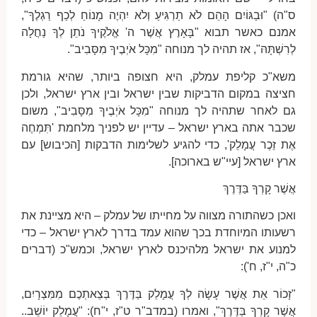
ס"ה) "וּבַגּוֹיִם הָהֵם לֹא תַרְגִּיעַ וְלֹא יִהְיֶה מָנוֹחַ לְכַף רַגְלֶךָ",
אמנם כאשר תבוא "בָּאָרֶץ אֲשֶׁר ה' אֱלֹקֶיךָ נֹתֵן לְךָ נַחֲלָה
לְרִשְׁתָּהּ", אז תהיה לך מנוחה "מִכָּל אֹיְבֶיךָ מִסָּבִיב".
משא"כ קליפת עמלק, היא חצופה ביותר, שהיא גורמת
חציצה במקום הדביקות שבין ישראל ובין ארץ ישראל, ולכן
גם לאחר שתהיה לך מנוחה "מִכָּל אֹיְבֶיךָ מִסָּבִיב", משום
שכבר אתה בארץ ישראל – עדיין יש לפניך מלחמת 'תִּמְחֶה
אֶת זֵכֶר עֲמָלֵק', כדי להגיע לשלימות הדבקות [הכיבוש] עם
ארץ ישראל [עיי"ש בארוכה].
אֲשֶׁר קָרְךָ בַּדֶּרֶךְ
ואכן כשהתורה מצווה על מחייתו של עמלק – היא מציינת את
רשעותו המיוחדת בכך שהוא עמד בדרך לארץ ישראל – כדי
למנוע את ישראל מלהיכנס לארץ ישראל, וכמש"כ (דברים
כ"ה, י"ז, ח'):
"זָכוֹר אֵת אֲשֶׁר עָשָׂה לְךָ עֲמָלֵק בַּדֶּרֶךְ בְּצֵאתְכֶם מִמִּצְרָיִם,
אֲשֶׁר קָרְךָ בַּדֶּרֶךְ", ואמרו (במדב"ר ט"ז, י"ח): "עֲמָלֵק יוֹשֵׁב..