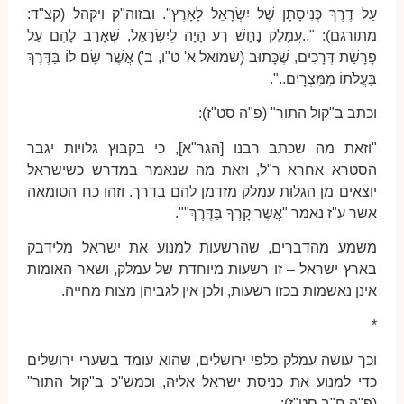
עַל דֶּרֶךְ כְּנִיסָתָן שֶׁל יִשְׂרָאֵל לָאָרֶץ". ובזוה"ק ויקהל (קצ"ד:
מתורגם): "..עֲמָלֵק נָחָשׁ רָע הָיָה לְיִשְׂרָאֵל, שֶׁאָרַב לָהֶם עַל
פָּרָשַׁת דְּרָכִים, שֶׁכָּתוּב (שמואל א' ט"ו, ב') אֲשֶׁר שָׂם לוֹ בַּדֶּרֶךְ
בַּעֲלֹתוֹ מִמִּצְרָיִם..".
וכתב ב"קול התור" (פ"ה סט"ז):
"וזאת מה שכתב רבנו [הגר"א], כי בקבוץ גלויות יגבר
הסטרא אחרא ר"ל, וזאת מה שנאמר במדרש כשישראל
יוצאים מן הגלות עמלק מזדמן להם בדרך. וזהו כח הטומאה
אשר ע"ז נאמר "אֲשֶׁר קָרְךָ בַּדֶּרֶךְ"".
משמע מהדברים, שהרשעות למנוע את ישראל מלידבק
בארץ ישראל – זו רשעות מיוחדת של עמלק, ושאר האומות
אינן נאשמות בכזו רשעות, ולכן אין לגביהן מצות מחייה.
*
וכך עושה עמלק כלפי ירושלים, שהוא עומד בשערי ירושלים
כדי למנוע את כניסת ישראל אליה, וכמש"כ ב"קול התור"
(פ"ה ח"ב סט"ז):