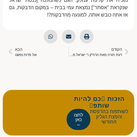
מוכיח את קליפת עמלק, הגם כשהמלכה [כנסת ישראל
שנקראת "אסתר"] נמצאת עמי בבית – במקום הדבקות, גם
אז אתה כובש אותה, למונעה מהדבקות?!
הקודם
הבא
דעת תורה מאת הרה"ק ר' ישראל מרוז'ין זיע"א
ועל פדות נפשנו
הזכות כם להיות
שותפ
לשותפות בהדפסת
לחצו
והפצת הגליון
כאן
החודשי
←