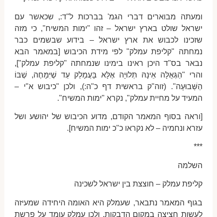
ומעתה מבוארים דברי הגמ' בברכות ל"ד:, שכאשר עם
ישראל שולט בארץ ישראל – זהו "ימות המשיח", כי מזה
שזכינו לכבוש את ארץ ישראל – בידוע שבשמים כבר
נמחתה "קליפת עמלק" לפי מידת הכיבוש [במאמר הבא
נבאר בס"ד היכן ראינו בימינו שנמחתה "קליפת עמלק"],
והרי "הַגְּאֻלָּה אֵינָהּ תְּלוּיָה אֶלָּא בָּעֲמָלֵק עַד שֶׁיִּמָּחֶה, שֶׁבּוֹ
הַשְּׁבוּעָה". (זוה"ק בראשית דף כ"ה:), ולכן "כיבוש א"י –
המעיד על מחיית עמלק", נקרא "ימות המשיח".
[וראה בסוף המאמר הקודם, מדוע הכיבוש של יהושע ושל
עזרא ונחמיה – לא נקראו כ"כ ימות המשיח].
***
השלמה
קליפת עמלק – חוצצת בין ישראל לשכינה
בגוף המאמר נתבאר, שעמלק היא האומה היחידה שמעיזה
לעשות חציצה במקום הדבקות, ולכן עמלק עומד על פרשת