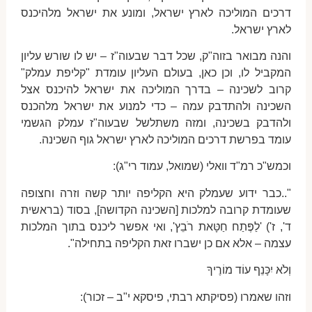
דרכים המוליכה לארץ ישראל, ומונע את ישראל מלהיכנס
לארץ ישראל.
והנה מבואר בזוה"ק, שכל דבר שבעוה"ז – יש לו שורש עליון
המקביל לו, וכן כאן, בעולם העליון עומדת "קליפת עמלק"
קרוב לשכינה – בדרך המוליכה את ישראל להיכנס אצל
השכינה ולהתדבק עמה – כדי למנוע את ישראל מלהכנס
ולהדבק בשכינה, ומזה משתלשל שבעוה"ז עמלק הגשמי
עומד בפרשת דרכים המוליכה לארץ ישראל גוף השכינה.
וכמש"כ רמ"ד וואלי (שמואל, עמוד רי"ג):
"..כבר ידוע שעמלק היא הקליפה יותר קשה וזרה וחצופה
שעומדת קרובה למלכות [השכינה הקדושה], בסוד (בראשית
ד', ז') 'לַפֶּתַח חַטָּאת רֹבֵץ', ואי אפשר ליכנס בתוך המלכות
עצמה – אלא אם כן ישברו זאת הקליפה בתחילה".
וְלֹא יִכָּנֵף עוֹד מוֹרֶיךָ
וזהו שאמרו (פסיקתא רבתי, פיסקא י"ב – זכור):