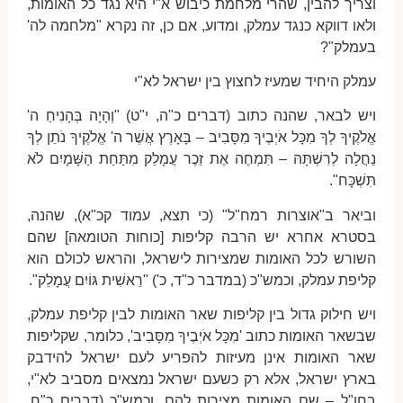
וצריך להבין, שהרי מלחמת כיבוש א"י היא נגד כל האומות,
ולאו דווקא כנגד עמלק, ומדוע, אם כן, זה נקרא "מלחמה לה'
בעמלק"?
עמלק היחיד שמעיז לחצוץ בין ישראל לא"י
ויש לבאר, שהנה כתוב (דברים כ"ה, י"ט) "וְהָיָה בְּהָנִיחַ ה'
אֱלֹקֶיךָ לְךָ מִכָּל אֹיְבֶיךָ מִסָּבִיב – בָּאָרֶץ אֲשֶׁר ה' אֱלֹקֶיךָ נֹתֵן לְךָ
נַחֲלָה לְרִשְׁתָּהּ – תִּמְחֶה אֶת זֵכֶר עֲמָלֵק מִתַּחַת הַשָּׁמָיִם לֹא
תִּשְׁכָּח".
וביאר ב"אוצרות רמח"ל" (כי תצא, עמוד קכ"א), שהנה,
בסטרא אחרא יש הרבה קליפות [כוחות הטומאה] שהם
השורש לכל האומות שמצירות לישראל, והראש לכולם הוא
קליפת עמלק, וכמש"כ (במדבר כ"ד, כ') "רֵאשִׁית גּוֹיִם עֲמָלֵק".
ויש חילוק גדול בין קליפות שאר האומות לבין קליפת עמלק,
שבשאר האומות כתוב 'מִכָּל אֹיְבֶיךָ מִסָּבִיב', כלומר, שקליפות
שאר האומות אינן מעיזות להפריע לעם ישראל להידבק
בארץ ישראל, אלא רק כשעם ישראל נמצאים מסביב לא"י,
בחו"ל – שם האומות מצירות להם, וכמש"כ (דברים כ"ח,