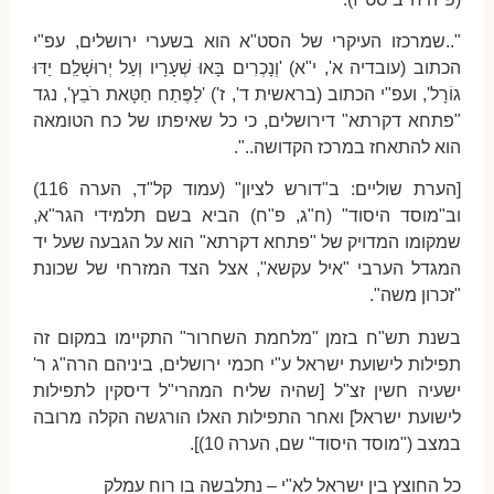
"..שמרכזו העיקרי של הסט"א הוא בשערי ירושלים, עפ"י
הכתוב (עובדיה א', י"א) 'וְנָכְרִים בָּאוּ שְׁעָרָיו וְעַל יְרוּשָׁלִַם יַדּוּ
גוֹרָל', ועפ"י הכתוב (בראשית ד', ז') 'לַפֶּתַח חַטָּאת רֹבֵץ', נגד
"פתחא דקרתא" דירושלים, כי כל שאיפתו של כח הטומאה
הוא להתאחז במרכז הקדושה..".
[הערת שוליים: ב"דורש לציון" (עמוד קל"ד, הערה 116)
וב"מוסד היסוד" (ח"ג, פ"ח) הביא בשם תלמידי הגר"א,
שמקומו המדויק של "פתחא דקרתא" הוא על הגבעה שעל יד
המגדל הערבי "איל עקשא", אצל הצד המזרחי של שכונת
"זכרון משה".
בשנת תש"ח בזמן "מלחמת השחרור" התקיימו במקום זה
תפילות לישועת ישראל ע"י חכמי ירושלים, ביניהם הרה"ג ר'
ישעיה חשין זצ"ל [שהיה שליח המהרי"ל דיסקין לתפילות
לישועת ישראל] ואחר התפילות האלו הורגשה הקלה מרובה
במצב ("מוסד היסוד" שם, הערה 10)].
כל החוצץ בין ישראל לא"י – נתלבשה בו רוח עמלק