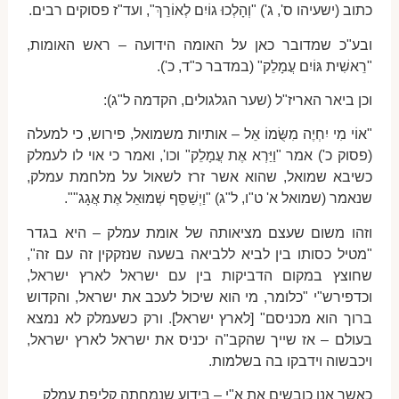
כתוב (ישעיהו ס', ג') "וְהָלְכוּ גוֹיִם לְאוֹרֵךְ", ועד"ז פסוקים רבים.
ובע"כ שמדובר כאן על האומה הידועה – ראש האומות,
"רֵאשִׁית גּוֹיִם עֲמָלֵק" (במדבר כ"ד, כ').
וכן ביאר האריז"ל (שער הגלגולים, הקדמה ל"ג):
"אוֹי מִי יִחְיֶה מִשֻּׂמוֹ אֵל – אותיות משמואל, פירוש, כי למעלה
(פסוק כ') אמר "וַיַּרְא אֶת עֲמָלֵק" וכו', ואמר כי אוי לו לעמלק
כשיבא שמואל, שהוא אשר זרז לשאול על מלחמת עמלק,
שנאמר (שמואל א' ט"ו, ל"ג) "וַיְשַׁסֵּף שְׁמוּאֵל אֶת אֲגָג"".
וזהו משום שעצם מציאותה של אומת עמלק – היא בגדר
"מטיל כסותו בין לביא ללביאה בשעה שנזקקין זה עם זה",
שחוצץ במקום הדביקות בין עם ישראל לארץ ישראל,
וכדפירש"י "כלומר, מי הוא שיכול לעכב את ישראל, והקדוש
ברוך הוא מכניסם" [לארץ ישראל]. ורק כשעמלק לא נמצא
בעולם – אז שייך שהקב"ה יכניס את ישראל לארץ ישראל,
ויכבשוה וידבקו בה בשלמות.
כאשר אנו כובשים את א"י – בידוע שנמחתה קליפת עמלק