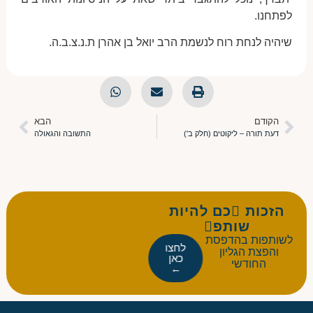
לפתחנו.
שיהיה לנחת רוח לנשמת הרב יואל בן אהרן ת.נ.צ.ב.ה.
הקודם
הבא
דעת תורה – ליקוטים (חלק ב')
התשובה והגאולה
הזכות כם להיות
שותפ
לשותפות בהדפסת
לחצו
והפצת הגליון
כאן
החודשי
←