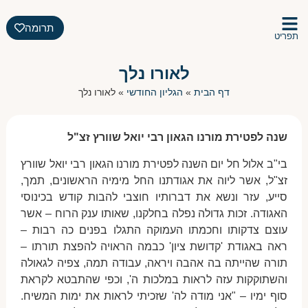
תרומה
תפריט
לאורו נלך
דף הבית
»
הגליון החודשי
»
לאורו נלך
שנה לפטירת מורנו הגאון רבי יואל שוורץ זצ"ל
בי"ב אלול חל יום השנה לפטירת מורנו הגאון רבי יואל שוורץ
זצ"ל, אשר ליוה את אגודתנו החל מימיה הראשונים, תמך,
סייע, עזר ונשא את דברותיו חוצבי להבות קודש בכינוסי
האגודה. זכות גדולה נפלה בחלקנו, שאותו ענק הרוח – אשר
עוצם צדקותו וחכמתו העמוקה התגלו בפנים כה רבות –
ראה באגודת 'קדושת ציון' כבמה הראויה להפצת תורתו –
תורה שהייתה בה אהבה ויראה, עבודה תמה, צפיה לגאולה
והשתוקקות עזה לראות במלכות ה', וכפי שהתבטא לקראת
סוף ימיו – "אני מודה לה' שזכיתי לראות את ימות המשיח.