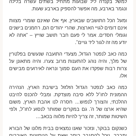
למשל בקנדה ליל שבועות מתחיל בשתים עשרה בלילה
ונגמר בארבע, מה אפשר להספיק בארבע שעות.
ומעל הכל התושבים שבארץ, אף אלו שאינם שומרי מצוות
אינם דומים לגויי הארצות, שהרי יהודים הם, רחמנים בישנים
וגומלי חסדים. אמר לי פעם חבר תושב שוייץ – "אתה לא
יודע מה זה לגור ליד גויים".
כמה כאב לנפטר הגדול, מצעדי התועבה שנעשים בפלטרין
של מלך, והיה נוהג להתענות מרוב צערו. והיה מתאונן על
צרות רבות שפקדו את העם סמוך ונראה לאירועים מבישים
אלו.
כמה כאב לנפטר הגדול הזלזול בישיבת הארץ, הנהירה
ההמונית לחו"ל ללא סיבה מוצדקת. ומבלי להכנס להיבט
ההלכתי, והצורך לנפוש… חסרה לנו אהבת הארץ, משום
שהיא ארצו של ה'. גם במקרים שמותר לנסוע לחו"ל, ולפי
השיטות שמותר, זה צריך להיות מלווה בכאב…
כשנקום בבוקר, ונזכור שאנו נמצאים בבית מלונו של הבורא
יתברך, נוכל להתגבר ביתר שאת על הניסיונות האורבים