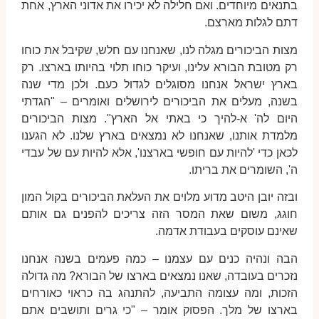
בתנאים מיוחדים. ואם חלילה לא יכירו את אדוני הארץ, אחת
דתם לגלות מארצם.
מצות הביכורים מגלה לנו, שאנחנו עם חלש, שקיבל את כוחו
רק מטובת הבורא עלינו, ועיקר כוחו תלוי בהיותו בארצו. רק
בארץ ישראל אנחנו מסוגלים לגדול כעם. ולכן מדי שנה
בשנה, מעלים את הביכורים לירושלים ואומרים – "הגדתי
היום לה' א-להיך כי באתי אל הארץ". מצות הביכורים
מלמדת אותנו, שאנחנו לא נמצאים בארץ שלנו. לא הגענו
לכאן כדי 'להיות עם חופשי בארצנו', אלא להיות עם של עבדי
ה', השומרים את בריתו.
ובזה יובן היטב מדוע מלוים את העלאת הביכורים בקול המון
חוגג, משום שאת המסר הזה צריכים להפנים גם אותם
שאינם עוסקים בעבודת אדמה.
הבה ונהיה כנים עם עצמנו – כמה פעמים בשנה אנחנו
נזכרים בעובדה, שאנו נמצאים בארצו של הבורא? מה גדולה
הזכות, ומה עצומה התביעה, להתנהג בה כראוי כאורחים
בארצו של מלך. הפסוק אומר – "כי גרים ותושבים אתם