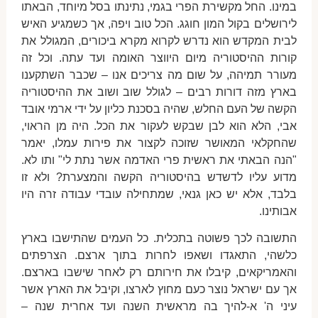
במינו. החל מקשירת הפרי בגמי, נתינתו בסל מיוחד, הבאתו
לירושלים בקול המון חוגג. הכל טוב ויפה, אך כשמגיע האיש
לבית המקדש הוא נדרש לקרוא מקרא ביכורים, המגולל את
קורות ההיסטוריה מיום היווצר האומה ועד עתה. וכל זה
מעורר תמיהה, על שום מה צריכים אנו – שכבר השתקענו
בארץ מזה דורות רבים – לגולל שוב ושוב את ההיסטוריה
הקשה של העם החלש, שהיה בסכנת כליון על ידי ארמי אובד
אבי, הלא הוא לבן שבקש לעקור את הכל. היה מן הראוי,
שהחקלאי המאושר שזוכה לקצור את פירות עמלו, יאמר
"הנה הבאתי את ראשית פרי האדמה אשר נתת לי" ותו לא.
מדוע עליו לדשדש בהיסטוריה הקשה והמצערת? ולא זו
בלבד, אלא יש כאן גנאי, שמתחילה עובדי עבודה זרה היו
אבותינו.
התשובה לכך פשוטה בתכלית. כל העמים שהתישבו בארץ
כלשהי, התאגדו ושאפו לחרות בתוך ארצם. הצרפתים
והאמריקאים, קיבלו את חירותם רק לאחר שישבו בארצם.
אך עם ישראל נוצר כעם מחוץ לארצו, וקיבל את הארץ אשר
עיני ה' א-להיך בה מראשית השנה ועד אחרית שנה –