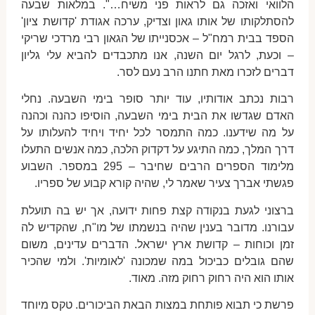
הלוואי ואזכה גם לראות פני משיח…". במלאות שבעה
להסתלקותו של אותו גאון וצדיק, ערכה אגודת 'קדושת ציון'
הספד בבית רמח"ל – אכסנייתו של הגאון רבי מרדכי שריקי
– וכעת, לרגל יום השנה, אנו מתכבדים להביא עלי גליון
דברים לזכרו מאת חתנו הרב נעם לסר.
רבות נכתב אודותיו, עוד יותר סופר בימי השבעה. נחלי
האדם שגדשו את הבית בימי השבעה, הוסיפו כהנה וכהנה
על מה שידענו. כמה התמסר לכל יחיד ויחיד להעלותו על
דרך המלך, כמה התיגע על דקדוק הלכה, כמה אנשים התעלו
מלימוד הספרים הרבים שחיבר – 295 במספר. השבוע
פגשתי אברך צעיר שאמר לי, שהיה קורא קבוע של ספריו.
ברצוני לגעת בנקודה קצת פחות ידועה, אך יש בה תועלת
עבורנו. מדובר בענין שהיה בנשמתו של מו"ח, שהקדיש לה
זמן וכוחות – קדושת ארץ ישראל. הדברים עדינים, משום
שהם גובלים כביכול במה שמכונה 'לאומיות'. ולמי שהכיר
אותו הוא היה רחוק רחוק מזה. מאוד.
פרשת כי תבוא פותחת במצות הבאת הביכורים. טקס מיוחד