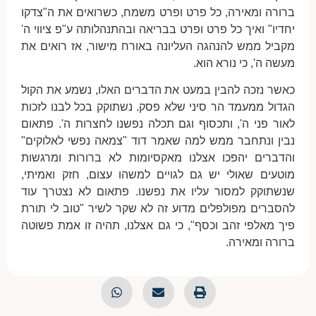
ברורה ומאירה, כל פרט ופרט משמח, כשרואים את ה"צדקו
יחדיו" ואיך כל פרט ופרט בבריאה ובהתנהלותה ע"פ ציווי ה'
מקביל ממש להנהגה העליונה באורח מישור, אז רואים את
מעשה ה', כי נורא הוא.
כאשר נזכה להבין במעט את הדברים האלו, נשמע את הקול
הגדול ממעמד הר סיני שלא פסק. נשתוקק בכל לבנו לזכות
לאור פני ה', ותכסוף וגם תכלה נפשנו לחצרות ה'. פתאום
נבין ונתחבר ממש למה שאמר דוד "צמאה נפשי לאלוקים"
והדברים יהפכו אצלנו מאקסיומות לא ברורות ומרגשות
מוטעים שאולי יש גם לגויים למשהו עצום, חזק ואמיתי,
שנשתוקק למסור עליו את נפשנו. פתאום לא נצטרך עוד
להסברים מפולפלים מדוע זה לא שקר לשיר "טוב לי תורת
פיך מאלפי זהב וכסף", כי גם אצלנו, תהיה זו אמת פשוטה
ברורה ומאירה.