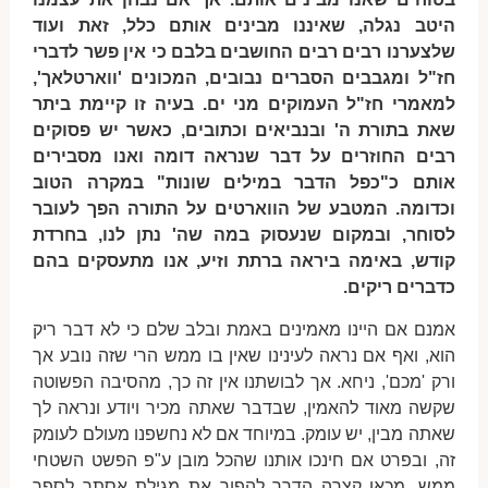
היטב נגלה, שאיננו מבינים אותם כלל, זאת ועוד
שלצערנו רבים רבים החושבים בלבם כי אין פשר לדברי
חז"ל ומגבבים הסברים נבובים, המכונים 'ווארטלאך',
למאמרי חז"ל העמוקים מני ים. בעיה זו קיימת ביתר
שאת בתורת ה' ובנביאים וכתובים, כאשר יש פסוקים
רבים החוזרים על דבר שנראה דומה ואנו מסבירים
אותם כ"כפל הדבר במילים שונות" במקרה הטוב
וכדומה. המטבע של הווארטים על התורה הפך לעובר
לסוחר, ובמקום שנעסוק במה שה' נתן לנו, בחרדת
קודש, באימה ביראה ברתת וזיע, אנו מתעסקים בהם
כדברים ריקים.
אמנם אם היינו מאמינים באמת ובלב שלם כי לא דבר ריק
הוא, ואף אם נראה לעינינו שאין בו ממש הרי שזה נובע אך
ורק 'מכם', ניחא. אך לבושתנו אין זה כך, מהסיבה הפשוטה
שקשה מאוד להאמין, שבדבר שאתה מכיר ויודע ונראה לך
שאתה מבין, יש עומק. במיוחד אם לא נחשפנו מעולם לעומק
זה, ובפרט אם חינכו אותנו שהכל מובן ע"פ הפשט השטחי
ממש, מכאן קצרה הדרך להפוך את מגילת אסתר לספר