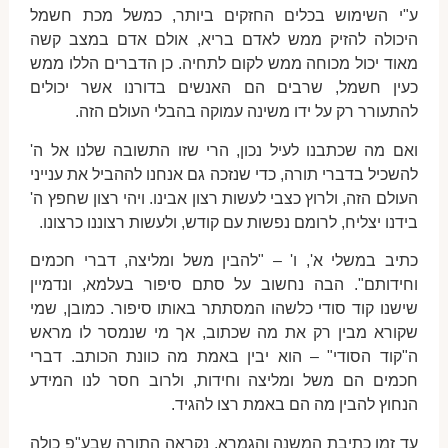
ע"י השימוש בכלים החזקים ביותר, כמשל מכת חשמל
היכולה להזיק ממש לאדם בריא, אולם אדם במצב קשה
מאוד יכול מכוחה ממש לקום לתחיה. כן הדברים הללו ממש
כעין חשמל, שרבים הם האנשים בדורנו אשר יכולים
להתעורר רק על ידו משינה עמוקה בהבלי העולם הזה.
ואם מה שכתבנו לעיל נכון, הרי שזו התשובה שלנו אל ה'
להשכיל בדברי תורה, כדי שנזכה גם אנחנו לההביל את ענייני
העולם הזה, ולרוץ כצבי לעשות רצון אבינו. ויהי רצון שחפץ ה'
בידנו יצליח, לרומם נפשות עם קודש, ולעשות רצוננו כרצונו.
כתיב במשלי א', ו' – "להבין משל ומליצה, דברי חכמים
וחידותם". הבה נחשוב על סתם סיפור בעלמא, ונדמיין
שישנו קוד סודי כלשהו המסתתר באותו סיפור. כמובן, שמי
שקורא מבין רק את מה שכתוב, אך מי שנמסר לו מראש
ה"קוד הסודי" – הוא יבין באמת מה כוונת הכותב. דברי
חכמים הם משל ומליצה וחידות, ולרוב חסר לנו המידע
הנחוץ להבין מה הם באמת רצו להגיד.
עד זמן כתיבת המשנה והגמרא, נקראה התורה שבע"פ כולה