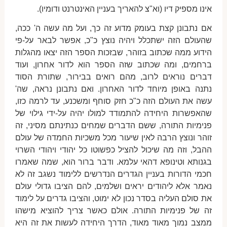
אינו מספיק דיו (וא"צ להאריך בעניין האינטרנט ודומיו).
אם נתבונן קצת בעומק מדוע זה כך, ועל מה עשה ה' ככה,
שהעולם הזה ישתכלל ויהיה נוצץ כ"כ, אפשר לבאר על-פי
הידוע ממה שכתוב בזוהר, שבזכות הספר הזה יצאו מהגלות
ברחמים, ומה שכתוב שזה הספר הוא לדור אחרון, ועוד
דברים נוראים לרוב, מהם רואים בבירור, שתורת הסוד
נתנה באופן מיוחד לדור האחרון. ואם נתבונן נראה, שה'
עשה את העולם הזה כ"כ חזק סוחף ומשכנע, עד לרמה כזו,
שהאפשרות היחידה להתמודד למולו יהיה על-ידי גילוי של
פנימיות התורה, ששם הדברים שמחים כנתינתם מסיני, זה
זוהר ונוצץ הרבה לאין שיעור מכל משכיות החמדה של עולם
ההבל, וזה מה שיכול להציל כפשוטו כל יהודי ויהודי השרוי
בגנותא וטינופא דהאי עלמא. ודבר ברור הוא, שמה שאמרו
חכמי הדורות בעניין הגדרים הנדרשים ללימוד נשגב זה לא
נאמר אלא ליהודים יראים ושלמים, להם הציבו גדולי עולם
את סולם העליה בסדר נכון לא ימוט, והציבו גדרים על לימוד
זה של פנימיות התורה. אולם כאשר צריך להוציא מישהו
ממצב נמוך מאוד מאוד, הדרך היחידה לעשות את זה היא