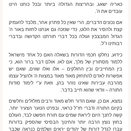
כאריה ישאג. ובחריצות הגדולה ביותר ובכל כוחנו היינו
עובדים את ה'.
אם נכונים הדברים, הרי שאין כל פתרון אחר, מלבד להעמיק
קצת ולהסיר את הלוט, כדי שנזכה גם אנחנו לחזות באור ה'
הגדול המבצבץ ועולה בכל דברי תורתנו הקדושה ובדברי
רבותינו ז"ל.
כידוע, נחלקו חכמי הדורות בשאלה האם כל אחד מישראל
ללמוד מסתורין של מלך, אם לאו. אולם דבר ברור הוא, כי
בין המחייבים ובין החולקים – אלו ואלו שווים, שאם יש
אפשרות לאדם להתחזק מאוד מאוד במצוות ה' ולהציל עצמו
מהרבה עבירות שאינו נזהר בהן, וזאת ע"י לימוד סודות
התורה – וודאי שהוא חייב בדבר.
נמצא, אם כן, שאם הדור חלש מאוד ורבים מזלזלים וחלשים
בקיום התורה ודברי חז"ל כראוי, ובפרט הנוער הצעיר יותר,
קשה לחנך היום ליראת שמים עם תורת הפשט לבד, העולם
בחוץ נוצץ הרבה יותר והחינוך הבסיסי שהספיק בדורות
עברו לגדל דורות של יהודים יראים ושלמים כנראה שכבר