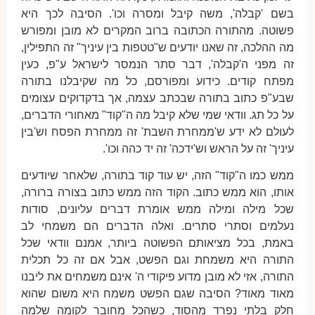
בשם 'קבלה', משה קיבל ומסרה וכו'. הסיבה לכך היא
פשוטה. מהתורה הכתובה ברוב המקרים לא מובן ומפורש
מה ההלכה, זה שאנו יודעים ש"טטפות בין עיניך" זה התפילין,
זה מפני ה'קבלה', דבר סתר הנמסר לישראל ע"פ, כעין
מפתח קודים. כידוע ומפורסם, כל מה שקיבלנו בתורה
שבע"פ כתוב בתורה שבכתב עצמה, אך בדקדוקים עצומים
על כל תג. וודאי שמי שלא קיבל מה ה"קוד" מאחורי הדברים,
לעולם לא ידע ש'ממחרת השבת' זה ממחרת הפסח וש'בין
עיניך' זה על הראש וש'ידכה' זה יד כהה וכו'.
ממש כמו ה"קוד" הזה, יש עוד קוד בתורה, שלאחר שיודעים
אותו, הוא ממש כתוב. הקוד הזה ממש כתוב בצורה ברורה,
שכל מילה ומילה ממש אומרת דברים עליונים, סודות
נעלמים וסתרי סתרים. ואלה הדברים הם משמחי לב
באמת, בכל מציאותם הפשוטה ביותר, אמנם וודאי שכל
התורה היא משמחת וגם הפשט, אבל אם זה כל תכלית
התורה, אזי לא מובן מדוע פיקודי ה' אינם משמחים את ליבנו
מאוד מאוד? הסיבה שגם הפשט משמח היא משום שהוא
חלק בלתי נפרד מהסוד, כשהכל מחובר לקומה שלמה