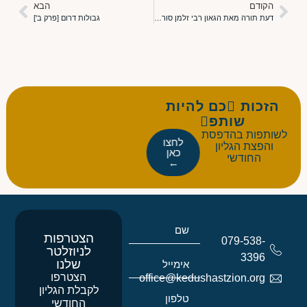
הקודם
הבא
דעת תורה מאת הגאון רבי זלמן סורוצקין זצ"ל – אב"ד לוצק ויו"ר מועצת גדולי התורה
גבולות דרום [פרק ב']
הזכות כם להיות
שותפ
לשותפות בהדפסת
לחצו
והפצת הגליון
כאן
החודשי
←
הצטרפות
079-538-
לניוזלטר
3396
שלנו
הצטרפו
office@kedushastzion.org
לקבלת הגליון
החודשי