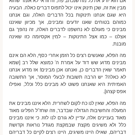
אם הוא יודע את כל מה שנכתב פה, זה וודאי לא אומר שהוא
מבין את זה, שכן תינוק אינו יכול לתפוס דברים כאלה. הבעיה
היא שגם אנחנו תינוקות בכל הדברים האלה, וגם אנחנו
כמוהם בטוחים שאנו יודעים ומבינים, אך מכיוון שאיננו
מבינים כי מעולם לא נחשפנו לדברים האלה, זה נהפך גם
אצלנו – כמו אצל התינוקות – למין אקסיומה כזו שאינה
מובנת.
מה הפלא, שאנשים רצים כל הזמן אחרי כסף, הלא הם אינם
מבינים מדוע שש דוד על אמרת ה' כמוצא שלל רב [שמא
תאמר שאין הדברים כן, ואנחנו אכן מבינים! אז מדוע אנחנו
לא כאלה? יש הרבה תשובות לבעלי המוסר, אך התשובה
האמיתית היא שאנחנו פשוט לא מבינים כלל וכלל, ואפילו
אפס קצהו].
מה הפלא, שאין לנו כח לקום לשחרית. הלא איננו מבינים את
המעלה והחשיבות הגדולה שבדבר, וזה שחז"ל הפליגו מאוד
מאוד בעניינים אלה, עדיין לא גורם לנו לזוז. כי איננו מבינים
כלל ולא משיגים מקצת שבמקצת מגודל נוראות וקדושת
דבריהם, שאילו היינו משיגים, היינו רצים לקיים כל דבריהם