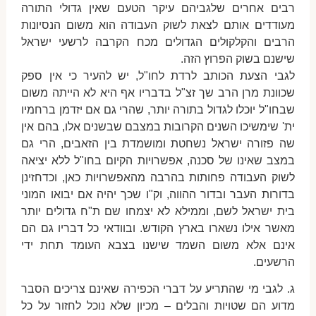
רבים אחרים שלגביהם עיקר הטעם שאין גדולי התורה
מעודדים אותם לצאת לשוק העבודה הוא משום הנסיונות
הרבים והקלקולים הגדולים מכח הקרבה לרשעי ישראל
שישנם בשוק הפרוץ הזה.
לגבי הצעת הכותב לרדת לחו"ל, יש להעיר כי אין ספק
שכוונת מרן הרב שך זצ"ל בדבריו אף היא לא הייתה משום
שבחו"ל יוכלו לגדול בתורה יותר, שהרי גם אם יזדמן ברחמיו
ית' שימשיכו השנים הקרובות במצבם שבשנים אלו, בהם אין
שה פזורה ישראל נשחטת ומושמדת בין הזאבים, הרי גם
במצב שאינו של סכנה, אפשרויות הקיום בחו"ל ללא יציאה
לשוק העבודה פחותות בהרבה מהאפשרויות כאן, וכדחזינן
בדורות העבר ובדור ההווה, וק"ו שכך יהיה אם יבואו המוני
בית ישראל לשם, וממילא לא יצמחו שם ת"ח גדולים יותר
מאשר אילו נשארו בארץ הקודש. ובוודאי כל דבריו גם הם
אינם אלא משום השמד שישנו בצבא העומד תחת ידי
הרשעים.
ג. לגבי מי שהתריע על דברי הכפירה שאינם צריכים הסבר
מדוע הם שטויות והבלים – מכיון שלא נוכל לחזור על כל