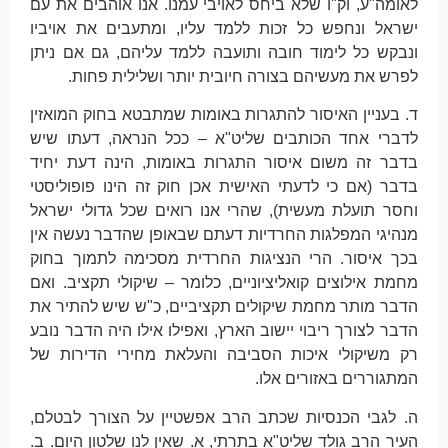
לאומה"ע, וק"ו שלא ביחס לאויבי עמנו. אנו אוהבים את עם
ישראל ונחפש כל זכות ללמד עליו, ומתעבים את אויביו
ונבקש כל לימוד חובה ותועבה ללמד עליהם, גם אם ניתן
לפרש את מעשיהם בצורה חיובית יותר ושלילית פחות.
ד. בעניין האיסור להתגרות באומות שמתבטא בחוק המואזין
לדברי אחד הכותבים שליט"א – ככל הנראה, דעתו שיש
בדבר זה משום איסור התגרות באומות, הינה דעת יחיד
בדבר (אם כי לדעתי האישית אכן חוק זה הינו פופוליסטי
וחסר תועלת מעשית), שהרי אנו רואים שכל גדולי ישראל
מנהיגי המפלגות החרדיות דעתם שבאופן שהדבר נעשה אין
בכך איסור. הרי הנציגות החרדית מסכימה לתמוך בחוק
מחמת אילוצים קואליציוניים, כלומר – שיקולי תקציב. ואם
הדבר מותר מחמת שיקולים תקציביים, כ"ש שיש להתיר את
הדבר לצורך ריבוי יישוב הארץ, ואפילו אילו היה הדבר נובע
רק משיקולי איכות הסביבה והעלאת מחירי הדירות של
המתגוררים באזורים אלו.
ה. לגבי הכנסיות שכתב הרב אפשטיין על הצורך לבטלם,
העיר הרב גולד שליט"א בתרתי, א. שאין לנו שלטון היום. ב.