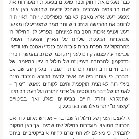
כבר מעלים את החוק וכבר פועלים בפעולות המעוררות את
זעם הרוצחים הערבים, כשהכל יודעים שהנושא כאן איננו
מפגע רעש אלא מאבק לאומני פופוליסטי, יותר ראוי היה
לרומם את ההרגשה ולהזכיר שיותר ממה שמפריע לנו מפגעי
רעש וענייני איכות הסביבה למיניהם, מפריע לנו החילול ה'
שבהכרזת הבעלות שלהם על הארץ והצעקה העולה
מהרמקול על הפרת ברית קוב"ה עם כנס"י (אמנם הא וודאי,
שביעור ע"ז עצמה קודם לעניין זה, וכמו שכתב בהמשך דבריו
וכדלקמן). להרחבה בעניין זה של חילול ה' עיין במאמרו של
הרב חיים והב תחת הכותרת "תגובה" בגליון זה. שם גם
יתברר, כי אותם ביטויים אשר לדעת הקורא הנכבד הינם
בעלי רוח לאומנית תוקפנית והינם לקוחים מאנשי "ימין" –
לאמיתו של דבר מבוססים על אדני התורה ועל דעת רבותינו,
ושהמקרא וחז"ל רוויים בביטויים כאלו, ואף בביטויים
"קיצוניים" יותר מאלו שהובעו בעלון.
ג. לעצם העניין של חילול ה' שבדבר – אכן יש מקום לדון אם
הכרזות המואזין מוגדרות כחילול שם שמים, אך כאן המקום
להבהיר, כי מעולם לא התיימרנו להיות אובייקטיביים ביחס