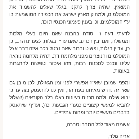
המואזין, שהיה צריך לתקנו בגלל שעלינו להשמיד את
המוסלמים, ולמחוק מארץ ישראל את הכפירה המושמעת בו
ע"י המוסלמים, וכן בענין פעמוני הכנסיות וכו'.
לדעתי דעה זו יסודה בהבנה שאנו היום בעלי מלכות
וממשלה, ואם יבין הכותב שאנו עדיין בגלות, לצערינו הרב, כן
כן, עדיין בגלות, ופשוט וברור שאם נבטל בכח איזה דבר אצל
המוסלמים והנוצרים מפני מלחמת דת, תהיה מלחמה נוראה
עלינו ונכנס לסכנות רבות, וזהו איסור וטפשות להתגרות
באומות.
ומפני שמובן שאי"ז אפשרי לפני זמן הגאולה, לכן מובן גם
שאין זה נדרש מאיתנו בעת הזו, ואין לנו להתעסק בזה עד כי
יבוא שילה. ולמה מכניס רעיונות כאלו בלב הקוראים (שעלול
להביא למעשי קיצוניים כנערי הגבעות וכו'(, ועדיף שיתעסק
בדברים מעשיים יותר ופחות עתידיים.
אשמח מאוד לכל הסבר וסברה,
אריה גולד,