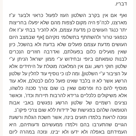
דבריו.
ואף אם אין בקרב השלטון העוז לפעול כראוי ולבער ע"ז
מארצנו, לכה"פ היה מקום לצפות מהם שלא יפעלו בחריצות
יתר כנגד העושים כן מדעת עצמם, ולא להכיר בבתי ע"ז אלו
כנפגעי טרור ולהשתתף בתשלומי נזקיהם [אף שבמצב היום
העושים מדעת עצמם פועלים שלא בדעת ולא בהשכל, כיון
שאין מועילים כלום בפעולתם, ואדרבה חוזרים הנכרים
לבנות טומאתם ביופי ובחידוש ע"י ממון ישראל הניתן ע"י
שלטון חוקי רשע, וגם אין המלאכה מוטלת על היחידים אלא
על הציבור ע"י השלטון]. ומה לנו כי נוסיף עוד להלין על שלטון
הרשע אשר לא זו בלבד שאינו פועל כלום לבטלם, אלא עוד
מוסיף להם כח ופרסום שאין בו שום צורך סכנה כלשהו,
אלא משיקולים כלכליים גרידא להרבות תיירות וכדו', וכאשר
נציגים רשמיים של שלטון הרשע נפגשים באבי אבות
הטומאה שלהם בפגישות של ידידות ללא שום צרכי פיקו"נ.
ונזכה לראות בלמדו תועים בינה, אשר חשכת הגלות ורשעת
הגויים שהתערבו בהם וילמדו ממעשיהם ודעותיהם, היא
העמידתם באפלה ולא ידעו ולא יבינו. ונזכה במהרה ליום