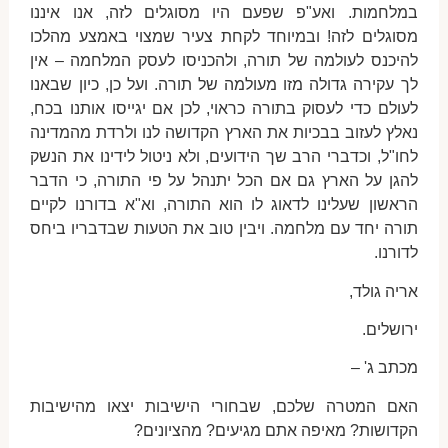
במלחמות. ואע"פ שפעם היו מסוגלים לזה, אנו איננו
מסוגלים לזה! ובמיוחד לקחת צעיר שמצוי באמצע מהלכו
להיכנס לעולמה של תורה, ולהכניסו לעסק המלחמה – אין
לך עקירה גדולה מזו מעולמה של תורה. ועל כן, כיון שבאנו
לעולם כדי לעסוק בתורה כראוי, לכן אם יגייסו אותנו בכח,
נאלץ לעזוב בבכיות את הארץ הקדושה לנו ולרדת מהמדינה
לחו"ל, וכדברי הרב שך הידועים, ולא ניטול לידינו את הנשק
להגן על הארץ גם אם הכל יתנהל על פי התורה, כי הדבר
הראשון שעלינו לדאוג לו הוא התורה, וא"א בדורנו לקיים
תורה יחד עם מלחמה. ויבין טוב את הטעות שבדבריו ביחס
לדורנו.
אריה גולד,
ירושלים.
מכתב ג' –
האם המטרה שלכם, שבחורי הישיבות יצאו מהישיבות
הקדושות? מאיפה אתם מגיעים? מהציונים?