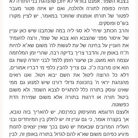
בצבא השמד. אמנם בוודאי לא יתכן שהנהגת בני התורה לא
תהיה כפופה לתורה ולהלכה, ואם יש איזה פטור מעבר
לפטור של תורתו אומנותו שהוזכר במאמר, יש לציין מקורו
בש"ס ופוסקים.
והרב הכותב שיחי' לא סגי ליה במה שכתבנו שיש כאן עניין
של איסור מפני שהצבא הוא צבא של שמד, ורצה להעמיד
את העניין על בחינה של עת לעשות לה' משום שא"א להיות
ת"ח באופן זה, והדבר צריך בדיקה רבה, שהרי זמן המלחמה
עצמה הוא מועט, וכן שיעור הזמן ללמד לבני יהודה קשת גם
הוא אינו מרובה כ"כ. גם צריך להבין כלפי מי דבריו אמורים,
דלא כל הרוצה ליטול את השם יבוא ויטול. ואנו רואים
מהנהגת יראי ה' בהכוונת גדולי דורנו שיש למנוע גם ממי
שאינו עוסק בתורה כלל להתגייס לצבא השמד. ולא משום
ביטול תורה או דרגות בתורה אלא משום שמירת הדת
כפשוטה.
ולעצם הדוגמא מהעיסוק בפרנסה, יש להאריך בזה טובא,
אך בקצרה אומר, כי גם עניין זה יש לחלק בין המיוחדים ובני
העליה המרובים שבאמת יש טעם בכך שאין יוצאים להנות
מיגיע כפיהם משום שא"א להם לגדול בתורה באופן זה, לבין