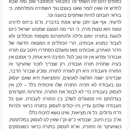
כפופים להם זהו השמד וכו' כמבואר וכמוסבר שם. ומה שבא
לחדש זה שאין לומר שאנו בעצם נגד השמירה והמלחמה, כי
בודאי חובתנו להיות שותפים בהגנה וכו'.
לדעתי, אף אם יתכן שיש אמת בדבריו, מ"מ ביחס לדורנו
טועה הוא טעות מרה, כי הרי מה הטעם שמנהג ישראל כיום
להגות בתורה יומם ולילה ולהתפרנס מקופות הכוללים ולא
לעבוד כמנהג אבותינו, הרי הכוללים זו המצאה חדשה של
הדור האחרון, ואבותינו מאז ומעולם הסתדרו היטב עם תורה
ועבודה' ומדוע אין זה טוב לנו? הסיבה היא אחת, כי אמנם אין
בעיה שתהיה תורה ועבודה, רק שצריך לזכור שהעיקר זה
התורה והעבודה היא רק לעזרה לתורה. ומכיון שברור הדבר,
שבדורנו ישנה חולשה לאנשים, והמציאות היא שאם יעסוק
גם בעבודה לא תהיה התורה שלו איכותית כלל – לכן אין
לעסוק בעבודה כדי לא לבטל את התורה. והדורות הקודמים
בגדלותם היו מסוגלים לשלב בין התורה לעבודה, ועם כל
העבודה שלהם עדיין היו יכולים לעסוק בתורה כראוי ולהיות
ת"ח גדולים. כל זה מציאות, ואינו נושא לויכוח כלל!
וא"כ נבין היטב, שבודאי כ"ש וק"ו שאין לנו לעסוק במלחמות,
כשהעיקר זה התורה, וא"א לעסוק בתורה כראוי כשעסוקים