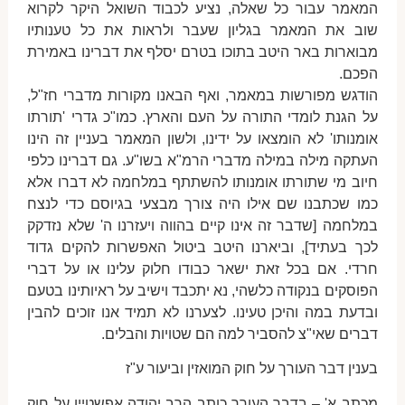
המאמר עבור כל שאלה, נציע לכבוד השואל היקר לקרוא
שוב את המאמר בגליון שעבר ולראות את כל טענותיו
מבוארות באר היטב בתוכו בטרם יסלף את דברינו באמירת
הפכם.
הודגש מפורשות במאמר, ואף הבאנו מקורות מדברי חז"ל,
על הגנת לומדי התורה על העם והארץ. כמו"כ גדרי 'תורתו
אומנותו' לא הומצאו על ידינו, ולשון המאמר בעניין זה הינו
העתקה מילה במילה מדברי הרמ"א בשו"ע. גם דברינו כלפי
חיוב מי שתורתו אומנותו להשתתף במלחמה לא דברו אלא
כמו שכתבנו שם אילו היה צורך מבצעי בגיוסם כדי לנצח
במלחמה [שדבר זה אינו קיים בהווה ויעזרנו ה' שלא נזדקק
לכך בעתיד], וביארנו היטב ביטול האפשרות להקים גדוד
חרדי. אם בכל זאת ישאר כבודו חלוק עלינו או על דברי
הפוסקים בנקודה כלשהי, נא יתכבד וישיב על ראיותינו בטעם
ובדעת במה והיכן טעינו. לצערנו לא תמיד אנו זוכים להבין
דברים שאי"צ להסביר למה הם שטויות והבלים.
בענין דבר העורך על חוק המואזין וביעור ע"ז
מכתב א' – בדבר העורך כותב הרב יהודה אפשטיין על חוק