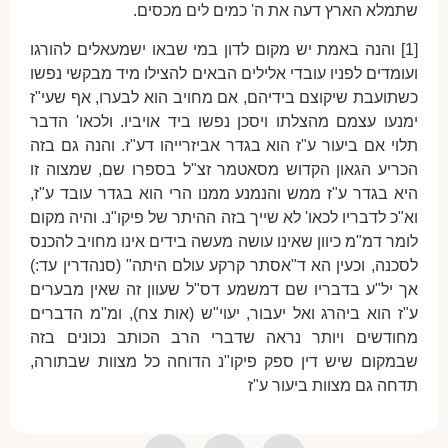
שתמלא הארץ דעה את ה' כמים לים מכסים.
[1] והנה באמת יש מקום לדון במי שבאו ישמעאלים להורגו
ועומדים לפניו עובדי אלילים הבאים להצילו מיד מבקשי נפשו
כשתועבת שיקוצם בידיהם, אם מחויב הוא לבערו, אף שעי"ז
ימנעו עצמם מהצלתו ויסכן נפשו ביד אויביו. ולכאו' הדבר
תלוי אם ביעור ע"ז הוא בגדר אביזרייהו דע"ז. והנה גם בזה
הכריע הגאון הקדוש מסאטמר זצ"ל בספרו שם, שמצוה זו
היא בגדר ע"ז ממש והנמנע ממנו הרי הוא בגדר עובד ע"ז,
וא"כ לדבריו לכאו' לא שייך בזה ההיתר של פיקו"נ. והיה מקום
לומר דמ"מ כיוון שאינו עושה מעשה בידים אינו מחויב להכנס
לסכנה, וכעין הא ד"אסתר קרקע עולם היתה" (סנהדרין עד:)
אך יל"ע בדבריו שם דמשמע דס"ל שעוון זה שאין מבערים
ע"ז הוא ביהרג ואל יעבור, יעוי"ש (אות צח), ומ"מ הדברים
מחודשים ויותר נראה שדברי הרב הכותב נכונים בזה
שבמקום שיש דין ספק פיקו"נ הדוחה כל מצוות שבתורה,
תדחה גם מצוות ביעור ע"ז