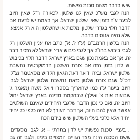
שיש בדבר משום סכנת נפשות.
והנה לגבי מש"כ שאין לנו שלטון, לכאורה ר"ל שאין חיוב
לבער ע"ז בזמן שאין שלטון ישראל. אך באמת יש לדעת אם
הדבר תלוי בגדרי שלטון ומלכות או שהשלטון הוא רק אמצעי
שלא נהיה אנוסים בדבר.
והנה בלשון הרמב"ם (ע"ז ז', א') כתב את עניין השלטון רק
לגבי כיבוש בחו"ל אך לגבי כיבוש ארץ ישראל לא הזכיר דבר
זה. אך אם באמת נכון שגם בארץ ישראל הדבר תלוי בכיבוש
יש לדון בזמן הזה אם צורת השלטון הדמוקרטית נחשבת
שלטון ישראל, ובזה ידועה דעת הגאון הקדוש מסאטמר זצ"ל,
דס"ל שגם צורת שלטון כזאת נחשבת שלטון ישראל לגבי
חיוב ביעור ע"ז כמו שהאריך בספרו ויואל משה (מאמר ג'
שבועות אות צ' ואילך) שבהקמת מדינה בארץ ישראל יחול
חיוב זה. ואם כי נכון הדבר שלגבי היחידים שאינם השולטים
אפשר שאין להם חיוב, אך דבר העורך לא היה כלפי כל יחיד
ויחיד אלא כלפי בעלי השלטון שיש בידם הכח.
ו. בעניין סכנת נפשות יש לדון בתרתי – א. לגבי מסגדים,
ששם הסכנה הינה מצד הגויים המצויים בינינו, ולגבי זה גם