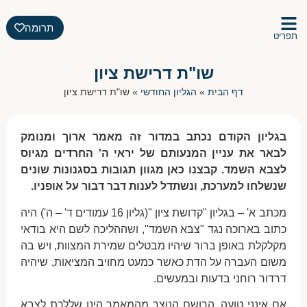
תרומה
תפריט
שו"ת דרישת ציון
דף הבית
»
הגליון החודשי
»
שו"ת דרישת ציון
בגליון הקודם נכתב במדור זה מאמר ארוך ומנומק
לבאר את עניין המנעותם של יראי ה' החרדים מגיוס
לצבא השמד. קבצנו כאן מגוון תגובות בסגנונות שונים
שנשלחו למערכת, ונשתדל לענות דבר דבור על אופניו.
מכתב א' – בגליון "קדושת ציון "(גליון 16 עמודים ד' – ה') היה
כתוב בארוכה נגד "צבא השמד", ושההליכה לשם היא בודאי
מקלקלת באופן ברור שיהיו מבטלים שמירת המצוות, ויש בה
משום העברה על הדת כאשר כמעט מחויב המציאות, שיהיה
דרדור רוחני בדעות ובמעשים.
אם אינני טועה, הרושם הנוצר מהמאמר הינו שללכת לצבא