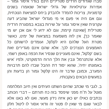
סברו שגדודים חרדים סטריליים הינם בגדר איסור גמור –
אמירות ערטילאיות של גדולי ישראל שנאמרו בשנים
קדמוניות, צריכות להמדד ולהבדק ביחס למציאות הנוכחית,
וגם אם היה אי פעם אי מי מגדולי ישראל שהביע דעה
עקרונית שאין איסור גמור על שירות בצבא במסגרת חרדית
סטרילית [שאיננה קיימת, וגם לא ידוע לי אם אכן יש מי
שאמר כך], אין לזה משמעות במציאות של ימינו, כאשר
מטרת העל שלהם היא לקלקל, ועומדים לרשותם כל
האמצעים הנצרכים לכך. אלא שהם אינם מגדירים זאת
בשם 'קלקול', ואינם מעוניינים שנסיר את הכפה באופן רשמי,
אלא ש'נתנרמל' ונבין את הלך הרוח הדמוקרטי, ולפיו 'איש
באמונתו יחיה', שהוא יסוד דת ההבל שבדו להם תרבויות
המערב, וכמובן שדבר זה הינו קלקול גמור הן בדעות והן
במעשים הבאים בעקבותיו.
ב. לגבי מי שכתב שהיום השתנו העיתים ואין חיוב המלחמה
מוטל על ת"ח מפני שיפסד בזה כח תורתם – דברי הכותב
נכתבים כאילו יש כאן איזה נידון מעשי, ואנו לא באנו אלא
לבאר שגם מי שאין לו פטור זה וודאי אסור לו ליטול חלק