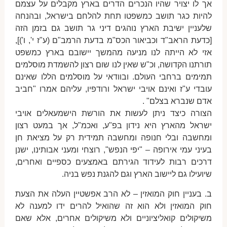
אך לו יצויר שהיו הנכרים הדרים בארץ מקבלים על עצמם
להיות כגר תושב כמשפטו תחת להלחם בישראל, ובהנחה
שלעניין ישיבת הארץ נוהגים דיני גר תושב גם בזמן הזה
[כדעת הראב"ד וכביאור הכס"מ בדעת הרמב"ם (ע"ז י', ו')],
אזי לא הייתה לנו מניעה מהמשך יישובם בארץ כמשפט
תורתנו הקדושה, וכ"ש שאין לנו שום רצון להשמדת מוסלמים
תמימים ברחבי העולם. ובוודאי על מוסלמים הללו שאינם
עובדי ע"ז ואינם אויבי ישראל ורודפיו, עליהם אמרו "חביב
אדם שנברא בצלם" .
הצורה כיצד ניתן לעשות את הורשת הישמעאלים אויבי
ישראל מהארץ היא נידון בפ"ע, ואכמ"ל, אך במעט רצון
ומחשבה ובלי חנופה ומחשבה תמידית רק על מציאת חן
בעיני עמי אירופה – "יפי הנפש", רוצחי ומעני אבותינו, ישנן
דרכים רבות לעידוד הגירתם באמצעים כספיים ואחרים,
שיועילו גם ליישוב הארץ וגם להגנת נפש בניה.
ב. בעניין חוק המואזין – לא הרב אפשטיין העלה את הצעת
חוק המואזין ולא הוא זה שהואיל להרים ידו למענה לא
משיקולים קואליציוניים ולא משיקולים אחרים, אלא שאם