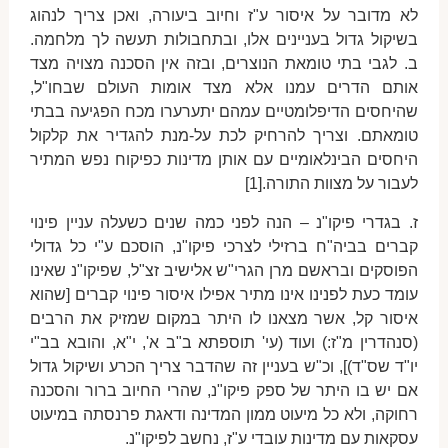
לא מדובר על איסור ע"ז וחיוב ביעורה, ואכן צריך לנהוג
בשיקול גדול בעניינים אלו, ובתחבולות תעשה לך מלחמה.
ב. לגבי בתי טומאת הנוצרים, ובזה אין הסכנה מצויה מצד
אותם הדרים עמנו אלא מצד אומות העולם שבחו"ל,
שהיחסים הדיפלומטיים עמהם יתערערו מכח הפגיעה בבתי
טומאתם. וצריך להרחיק לכת על-מנת להגדיר את קלקול
היחסים הבינלאומיים עם אותן מדינות כפיקוח נפש המתיר
לעבור על מצוות התורה.[1]
ז. בגדרי פיקו"נ – הנה לפני כמה שנים כשעלה עניין פינוי
קברים בביה"ח ברזילי לצרכי פיקו"נ, הוסכם ע"י כל גדולי
הפוסקים ובראשם מרן הגרי"ש אלישיב זצ"ל, שפיקו"נ שאינו
עומד כעת לפנינו אינו מתיר אפילו איסור פינוי קברים [שהוא
איסור קל, אשר מצאנו לו היתר במקום שמזיק את הרבים
(סנהדרין מ"ז:) ועוד (עי' תוספתא ב"ב א', י"א, והובא בב"י
יו"ד שס"ד)], וכ"ש בעניין זה שהדבר צריך הכרע ושיקול גדול
אם יש בו היתר של ספק פיקו"נ, שהרי החיוב ברור והסכנה
רחוקה, ולא כל מיעוט ממון המדינה ודאגת פרנסתה במיעוט
עסקאות עם מדינות עובדי ע"ז, נחשב לפיקו"נ.