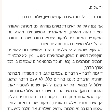
ירושלים.
מכתב ב' – לכבוד מערכת קדושת ציון, שלום וברכה.
אני נמנה על הקוראים הקבועים מזדהה עם מטרות האגודה
ומאוד נהנה מהעלון, מהמאמרים המשובחים, מהרעיונות
המקוריים המחוברים למקור ישראל בתורה שבכתב ותורה
שבע"פ ולא מצוצים מכתבות עיתונאיות.
דא עקא, שמפריע לי שלעיתים ישנה איזושהי רוח לאומנית
תוקפנית דמיונית בעלון, שמתאימה לאנשי ימין ולא לתלמידי
חכמים הכותבים בו (כפי הניכר מהמאמרים שנכתבו בו לכל
אורך הדרך).
דוגמא לדבר – הדברים שנכתבו לגבי חוק המואזין. מבחינה
תורנית הדברים אינם ברורים כלל, לא עצם הדבר שישנו
חילול ה' במואזין הקורא בשם ה' (אף שניסו להסביר זאת,
ההסבר דחוק) וגם מצד הסכנה שדבר כזה עלול לגרום. זוהי
רק דוגמא אחת מתוך דברים קטנים רבים שנכתבים בעלון,
אך אינם נכונים אלא בתאוריה, במקום שהיה באמת עומד
שלטון חזק כבימי מלכות ישראל השלמה, אך 'הלכה למעשה'