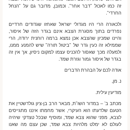
זה כמו לאכול "דבר אחר". וכמובן, מדובר גם על "הנחל
החרדי".
ולכאורה הרי היו מגדולי ישראל שאחזו שגדודים חרדיים
נפרדים בתוך מסגרת הצבא אינם בגדר הזה של איסור,
והיינו שמכיון שהצבא אכן נמצא ברמה רוחנית ירודה, הרי
שממילא זה כעין גדר של "ביטול תורה" שיש להמנע ממנו,
ולמעלה מכך שאסור להכניס עצמו למקום ניסיון, אך אין זה
בגדר של איסור גמור וגזרת שמד.
אודה לכם על הבהרת הדברים
נ. מן,
מודיעין עילית.
מכתב ב' – במדור השו"ת, מבאר הרב בן-ציון גולדשטיין את
הטעם שלדעתו הוא העיקרי, אשר מחמתו איננו מתגייסים
לצבא, מפני שהוא צבא שמד, ומוסיף שבכל טצדקי שיהיה
לעולם לא ימלט מלהיות צבא שמד, שכן עצם מה שאנו