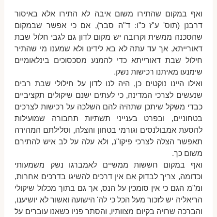
ואף במקום שהתירו משום איבה לא התירו אלא באיסור
דרבנן (תוס' ע"ז כ"ו: ד"ה סבר), אם כי אפשר שבמקום
שהסכנה ממשית וקרובה יש מקום לדון גם לגבי חלול שבת
דאורייתא, אך עד עתה לא בא לידינו ולא שמענו מי שהתיר
חילול שבת דאורייתא כדי להמנע מסכסוכים בינלאומיים
שימנעו מאיתנו רכישות נשק.
ואילו היינו נוקטים כן, היה לנו לדון על חילולי שבת רבים
שנעשים לצרכי המדינה, כי לעתים ישנם שיקולים תקציביים
כבדי משקל שיתכן שתהיה להם השלכה על רכישות לצרכים
בטחוניים, ובפרט בענייני תשתיות תחבורה שמועילות
להסעת אמבולנסים וגורמי בטחון והצלה, וסלילתם המהירה
תאפשר הצלה לצרכי פיקו"נ, ולא עלה על לב איש להתירם
משום כך.
ואף במקום חששות ממשיים לאמברגו נשק משמעותי
וכדומה, צריך לבדוק אם אין דרכים להשיגו בדרכים אחרות,
ומ"מ הגם כי אין סומכין על הנס, אך גם בתוך מכלול שיקולי
הריאליה יש לזכור מעל הכל כי לה' הישועה ואשור לא יושיענו,
והברכה שרויה בקיום מצוותיו, והסתר פניו כשאנו עוברים על