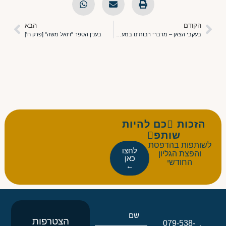
הקודם
הבא
בעקבי הצאן – מדברי רבותינו במעלת ארץ-ישראל
בענין הספר "ויואל משה" [פרק ח']
הזכות כם להיות
שותפ
לשותפות בהדפסת
לחצו
והפצת הגליון
כאן
החודשי
←
הצטרפות
079-538-