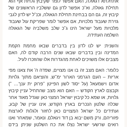
אתחלתא דגאולה, האם אפשר לומר שקיבוץ גלויות אף הוא
תחילת גאולה, וא"כ אפשר לדון גם ששלביו הראשונים של
קיבוץ זה, גם הם בבחינת תחילת הגאולה, וכנ"ל יש לדון לגבי
גזירת שעבוד מלכויות, אם אפשר לומר שפריקת עול שעבוד
מלכויות מעל ישראל הינו ג"כ שלב משלביה של הגאולה
השלמה העתידה.
והשנית: יש לנו לדון בין בדברים שבאו מחמת הקמת
המדינה ובין בדברים שבאו שנים הרבה קודם לה, האם
מצבים אלו משויכים לאחת מהגדרות אלו שהוזכרו לעיל.
כלומר: האם מצב זה בו אנו מצויים, שפדה ה' את צאנו מפי
אריות – העם הגרמני הארור ימ"ש, והוציאם מתוך גלויות
אדום וישמעאל (על יסוד לשון הפייטן "פרוק ית ענך… ")
וקבצם לארץ הקודש – האם הוא מצב שהתחיל עניין קיבוץ
גלויות, או שמא כל קיבוץ ישראל המצוי כאן שגדל מאוד אחר
שכלה שלטון הנכרים בארץ הקודש, אינו עניין של קבע,
ועתידים כל ישראל המצויים כאן לחזור ולגלות לארצות
פזוריהם, ורק משם יבוא בן דוד ויגאלם. ונאמר, שמאחר ואנו
רואים שרשעי ישראל נצלו את כח השלטון שניתן בידם