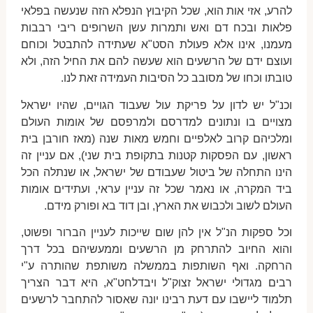
להרע, אזי אות הוא, שכל הקיבוץ הנפלא הזה שנעשה בפלאי
פלאות ובכח דם ואש ותמרות עשן השרופים ריבי רבבות
מעמנו, אינו אלא פעולת הסט"א שעתידה להתבטל וכוחם
ועוצם ידם של הרשעים הוא שעשה להם את החיל הזה, ולא
טובתו וכחו של מסובב כל הסיבות העמידה זאת לנו.
וכנ"ל יש לדון על פריקת עול שעבוד הגויים, שהיו ישראל
מצויים בו ונתונים למדרסם ולמרפסם של אומות העולם
ומלכיהם קרוב לאלפיים וחמש מאות שנה (מאז חורבן בית
ראשון, עם הפסקות קטנות בתקופת בית שני), אם עניין זה
הינו התחלה של ביטול שעבודם של ישראל, או שנתלה הכל
ביד המקרה, או נאמר שכל זה עניין עראי, ועתידים אומות
העולם לשוב ולכבוש את הארץ, ובן דוד בא ופורק מידם.
וכל ספקות הנ"ל אין להן שום שייכות לעניין הברור ופשוט,
והוא החיוב להתרחק מן הרשעים וממעשיהם בכל דרך
הרחקה. ואף השותפות בממשלה משותפת שהותרה ע"י
רבים מגדולי ישראל זצוק"ל ויבדלחט"א, היא דבר הצריך
תלמוד ליישבו עם דעת רבינו יונה שאסור להתחבר לרשעים