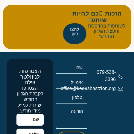
הזכות כם להיות
שותפ
לשותפות בהדפסת
לחצו
והפצת הגליון
כאן
החודשי
←
הצטרפות
079-538-
לניוזלטר
3396
שלנו
הצטרפו
office@kedushastzion.org
לקבלת הגליון
החודשי
ישירות למייל
מידי חודש: