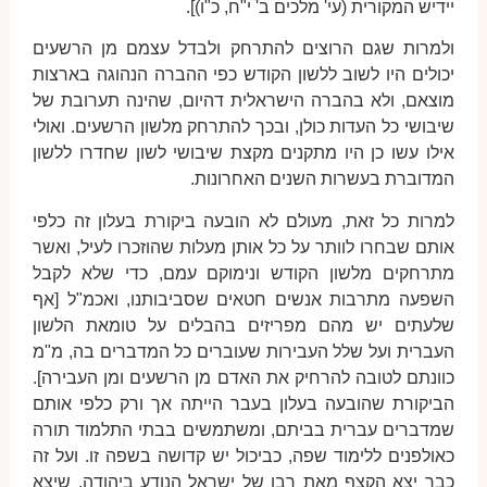
יידיש המקורית (עי' מלכים ב' י"ח, כ"ו)].
ולמרות שגם הרוצים להתרחק ולבדל עצמם מן הרשעים
יכולים היו לשוב ללשון הקודש כפי ההברה הנהוגה בארצות
מוצאם, ולא בהברה הישראלית דהיום, שהינה תערובת של
שיבושי כל העדות כולן, ובכך להתרחק מלשון הרשעים. ואולי
אילו עשו כן היו מתקנים מקצת שיבושי לשון שחדרו ללשון
המדוברת בעשרות השנים האחרונות.
למרות כל זאת, מעולם לא הובעה ביקורת בעלון זה כלפי
אותם שבחרו לוותר על כל אותן מעלות שהוזכרו לעיל, ואשר
מתרחקים מלשון הקודש ונימוקם עמם, כדי שלא לקבל
השפעה מתרבות אנשים חטאים שסביבותנו, ואכמ"ל [אף
שלעתים יש מהם מפריזים בהבלים על טומאת הלשון
העברית ועל שלל העבירות שעוברים כל המדברים בה, מ"מ
כוונתם לטובה להרחיק את האדם מן הרשעים ומן העבירה].
הביקורת שהובעה בעלון בעבר הייתה אך ורק כלפי אותם
שמדברים עברית בביתם, ומשתמשים בבתי התלמוד תורה
כאולפנים ללימוד שפה, כביכול יש קדושה בשפה זו. ועל זה
כבר יצא הקצף מאת רבן של ישראל הנודע ביהודה, שיצא