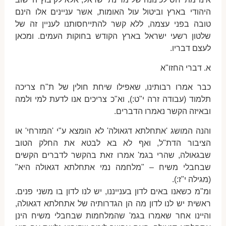
היהודי בארץ וביטול עול האומות, אשר עניינים אלו הינם
טובה בפני עצמה, ללא קשר להתייחסותנו לעניין זה של
שלטון רשעי ישראל בארץ הקודש בחוקות העמים. ומכאן
לעצם דבריו.
א. דברי החזו"א
כבר אמרו רבותינו, שאפילו שיחת חולין של ת"ח צריכה
תלמוד (עבודה זרה י"ט:), וא"כ צריכים אנו לדעת למי ולמה
ובאיזה הקשר נאמרו הדברים.
והנה המושג 'אתחלתא דגאולה' לא הומצא ע"י 'המזרחי' או
הציבור הדת"ל, ואף לא בא לבטא את החלק הטוב
שבגאולה, שהרי בגמ' אמרו זאת בהקשר לדברים הקשים
שבחבלי משיח – "מלחמה נמי אתחלתא דגאולה היא"
(מגילה י"ז:).
ומ"מ כשאנו באים לדון בענייננו, יש לנו לדון בו משני פנים.
ראשית יש לנו לדון מה הן הגדרותיה של אתחלתא דגאולה,
והיינו אחר שאמרו בגמ' שהמלחמות שבחבלי משיח הינן