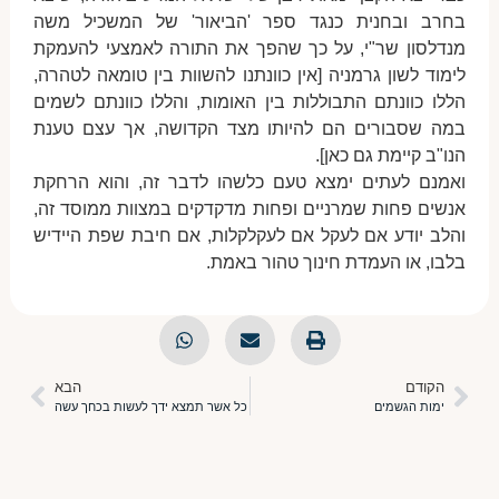
בחרב ובחנית כנגד ספר 'הביאור' של המשכיל משה
מנדלסון שר"י, על כך שהפך את התורה לאמצעי להעמקת
לימוד לשון גרמניה [אין כוונתנו להשוות בין טומאה לטהרה,
הללו כוונתם התבוללות בין האומות, והללו כוונתם לשמים
במה שסבורים הם להיותו מצד הקדושה, אך עצם טענת
הנו"ב קיימת גם כאן].
ואמנם לעתים ימצא טעם כלשהו לדבר זה, והוא הרחקת
אנשים פחות שמרניים ופחות מדקדקים במצוות ממוסד זה,
והלב יודע אם לעקל אם לעקלקלות, אם חיבת שפת היידיש
בלבו, או העמדת חינוך טהור באמת.
הקודם
הבא
ימות הגשמים
כל אשר תמצא ידך לעשות בכחך עשה