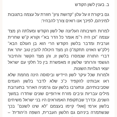
ב. בענין לשון הקודש
גם ביקורת זו על עלון "קדושת ציון" חוזרת על עצמה בתגובות
למיניהם, לפיכך אנו רואים צורך להבהיר:
למרות חשיבותה העליונה של לשון הקודש ומעלתה הן מצד
עצמה "וכן היה ר"מ אומר כל הדר בא"י וקורא ק"ש שחרית
וערבית ומדבר בלשון הקודש הרי הוא בן העולם הבא"
(ילק"ש האזינו תתקמ"ו) הן מצד היכולת להבין טוב יותר את
דברי התורה שנמסרו בלשון זו, והן מצד הקשר והחיבור
הגשמי והרוחני שלשון זו מאפשרת בין כל חלקי עם ישראל
יוצאי הגלויות השונות.
ולמרות שכל עיקר לשון היידיש וביסוסה הינה מחמת שלא
ראו אבותינו להקפיד כ"כ שלא לדבר בלשון העמים
שסביבותיהם, ונתערבו בלשון עם גרמניה הארור בתערובת
מילים עבריות וניבים מזרח אירופיים שונים שחדרו במשך
השנים, וכדרך שבתקופת האמוראים היו בני ישראל משיחים
בלשון ארמי [ואולי קיימו בעצמם "לא שינו לשונם" בכך
שנשתמרה ביניהם גם הלשון העברית, השפה ה'יהודית' –