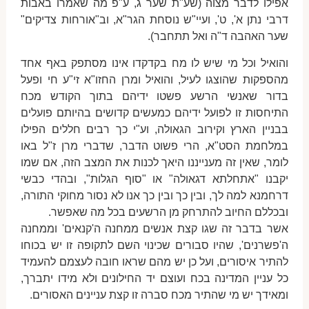
אפילו לדבר מצוה (שע"ת שער ג, ע"פ מה שאמרו באבות
דרבי נתן א', ט', ועיי"ש נוסחת הגר"א, וב"אורחות צדיקים"
שער האהבה ד"ה ואל תתחבר).
והואיל וכל מי שיש לו מח בקדקדו אינו מסתפק באף אחד
מהספקות שהוצגו לעיל, והואיל ומרן החזו"א זי"ע חי ופעל
בדור שאנשי הרשע פשטו ידיהם בתוך הקודש מכח
התיחסות זו לפועל ידיהם כמעשים קדושים בהיותם פועלים
בבניין הארץ וקירוב הגאולה, וע"י כך רבים חללים הפילו
במלחמת הסט"א, הרי פשוט הדבר, שדברי מרן ז"ל באו
לומר, שאין זה מענייננו היאך לכנות את המצב הזה, אם שמו
יקבנו "אתחלתא דגאולה" או "סוף הגלות", ובהדי כבשי
דרחמנא למה לך, ובין כך ובין כך אנו לא נסור מחוקי התורה,
ובכללם החיוב להתרחק מן הרשעים בכל מה שאפשר.
אשר בדבר זה שגו קצת אנשים ממחנה ה'קנאים' וממחנה
ה'פשרנים', שהיו סבורים שכינוי השם לתקופה זו יש בכוחו
להתיר איסורים, ועל כן יש מהם שראו חובה לעצמם להעמיד
כל עניין המדינה בכח ועוצם יד החילונים ולא מידו יתברך,
ומאידך יש מי שהתיר מכח סברה זו קצת עניינים האסורים.