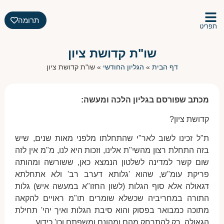
תרומה
תפריט
שו"ת קדושת ציון
דף הבית
»
הגליון החודשי
»
שו"ת קדושת ציון
מכתב שפורסם בגליון הלכה ומעשה:
קדושת ציון?
ת"ל זכינו לשוב לאר"י שהתחלתו מלפני מאות שנים, שיש
בזה התחלת רצון מהשי"ת אלינו, וזכות היא לנו, מ"מ אין לזה
שום קשר למדינה לשלטון הנמצא כאן, ששורשה ומהותה
פריקת עומ"ש, שהוא 'גלותא דערב רב' ולא אתחלתא
דגאולה אלא סוף הגלות (לשון החזו"א במעשה איש) גלות
התורה במחריביה שכשלא שומרים תו"מ ראויים להקאה
מתוכה כמבואר בפסוק והוא סיבת הגלות ואיך יהי' תחילת
הגאולה, רק להתרחק מהם ומהונם ומשפתם וכו' כידוע.