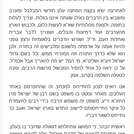
לאחרונה יוצא בקצה המחנה עלון חודשי המבלבל ומערב
ומשבש בין הדברים כאילו שעתה איננו בגלות, וצריך לעלות
בחומה, ולצאת מהלותיות שא"א לעשות כלום, ולכבוש הארץ
מהערבים ועוד דמיונות והבלים, ושצריך לדבר עברית
ואחדות העם, וד"ל. ושורש הדברים בלאומיות ורצון גופני
להיות אומה על אדמתה כלשונם ומלבישים זה בתורה, ולכן
הוא שלא כדרך התורה וזה המזרחי ממש, וכל בשם גדולי
ישראל זיע"א ושליט"א, מי הם? יש מה להאריך אבל אכמ"ל,
על כן יראה כל אחד להסיר המכשול מרשות הרבים, ונזכה
לגאולה השלמה בקרוב, אמן.
אנו רואים לנכון להתייחס למכתב זה שהתפרסם באחד
העלונים, מאחר וצוטט בו משפט בשם רבן של ישראל מרן
החזו"א זי"ע, משפט זה משמש הרבה בידי רבים להעמדת
כל עיקר התייחסותם ליישוב החדש בארץ ישראל. ואגב כך
נתייחס לשאר דבריו.
ראשית יובהר, כי המושג אתחלתא דגאולה שדובר בו בעלון,
אינו מתייחס לכינונה של מדינת ישראל, אלא לקיבוץ היישוב