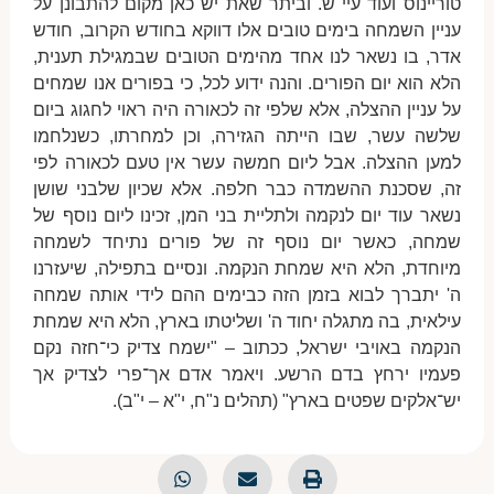
טוריינוס ועוד עיי"ש. וביתר שאת יש כאן מקום להתבונן על
עניין השמחה בימים טובים אלו דווקא בחודש הקרוב, חודש
אדר, בו נשאר לנו אחד מהימים הטובים שבמגילת תענית,
הלא הוא יום הפורים. והנה ידוע לכל, כי בפורים אנו שמחים
על עניין ההצלה, אלא שלפי זה לכאורה היה ראוי לחגוג ביום
שלשה עשר, שבו הייתה הגזירה, וכן למחרתו, כשנלחמו
למען ההצלה. אבל ליום חמשה עשר אין טעם לכאורה לפי
זה, שסכנת ההשמדה כבר חלפה. אלא שכיון שלבני שושן
נשאר עוד יום לנקמה ולתליית בני המן, זכינו ליום נוסף של
שמחה, כאשר יום נוסף זה של פורים נתיחד לשמחה
מיוחדת, הלא היא שמחת הנקמה. ונסיים בתפילה, שיעזרנו
ה' יתברך לבוא בזמן הזה כבימים ההם לידי אותה שמחה
עילאית, בה מתגלה יחוד ה' ושליטתו בארץ, הלא היא שמחת
הנקמה באויבי ישראל, ככתוב – "ישמח צדיק כי־חזה נקם
פעמיו ירחץ בדם הרשע. ויאמר אדם אך־פרי לצדיק אך
יש־אלקים שפטים בארץ" (תהלים נ"ח, י"א – י"ב).