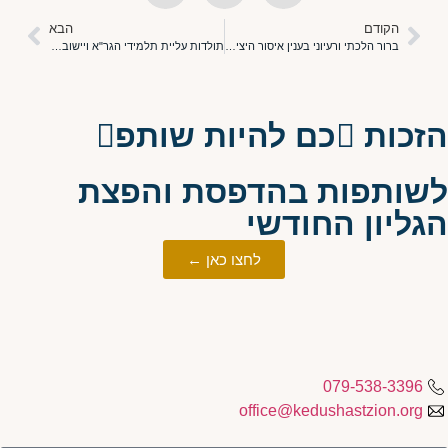
הקודם
הבא
ברור הלכתי ורעיוני בענין איסור היציאה לחוצה לארץ
תולדות עליית תלמידי הגר"א ויישובם בארץ הקודש
הזכות כם להיות שותפ
לשותפות בהדפסת והפצת
הגליון החודשי
לחצו כאן ←
079-538-3396
office@kedushastzion.org