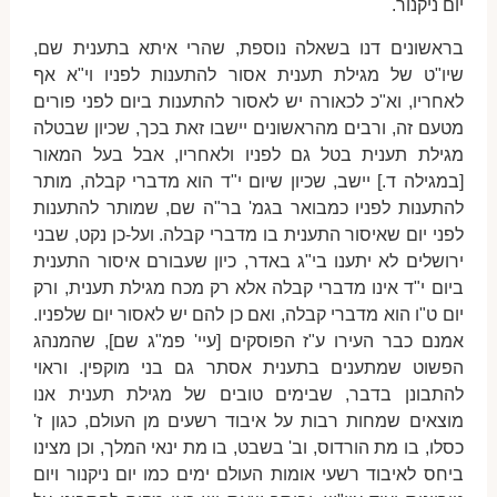
יום ניקנור.
בראשונים דנו בשאלה נוספת, שהרי איתא בתענית שם,
שיו"ט של מגילת תענית אסור להתענות לפניו וי"א אף
לאחריו, וא"כ לכאורה יש לאסור להתענות ביום לפני פורים
מטעם זה, ורבים מהראשונים יישבו זאת בכך, שכיון שבטלה
מגילת תענית בטל גם לפניו ולאחריו, אבל בעל המאור
[במגילה ד.] יישב, שכיון שיום י"ד הוא מדברי קבלה, מותר
להתענות לפניו כמבואר בגמ' בר"ה שם, שמותר להתענות
לפני יום שאיסור התענית בו מדברי קבלה. ועל-כן נקט, שבני
ירושלים לא יתענו בי"ג באדר, כיון שעבורם איסור התענית
ביום י"ד אינו מדברי קבלה אלא רק מכח מגילת תענית, ורק
יום ט"ו הוא מדברי קבלה, ואם כן להם יש לאסור יום שלפניו.
אמנם כבר העירו ע"ז הפוסקים [עיי' פמ"ג שם], שהמנהג
הפשוט שמתענים בתענית אסתר גם בני מוקפין. וראוי
להתבונן בדבר, שבימים טובים של מגילת תענית אנו
מוצאים שמחות רבות על איבוד רשעים מן העולם, כגון ז'
כסלו, בו מת הורדוס, וב' בשבט, בו מת ינאי המלך, וכן מצינו
ביחס לאיבוד רשעי אומות העולם ימים כמו יום ניקנור ויום