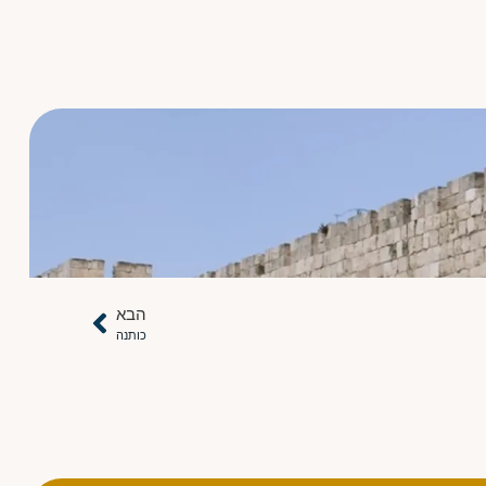
הבא
כותנה