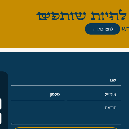
שי
לחצו כאן ←