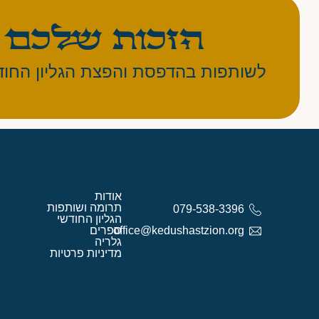
הזכות כם להיות שותפ
לשותפות בהדפסת והפצת הגליון החוד
אודות
תרומה ושותפות
079-538-3396
הגליון החודשי
office@kedushastzion.org
ספרים
גלריה
מדיניות פרטיות