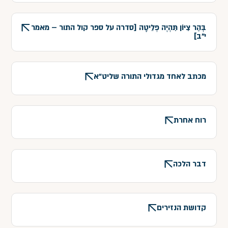
בְּהַר צִיּוֹן תִּהְיֶה פְלֵיטָה [סדרה על ספר קול התור – מאמר
י"ב]
מכתב לאחד מגדולי התורה שליט"א
רוח אחרת
דבר הלכה
קדושת הנזירים