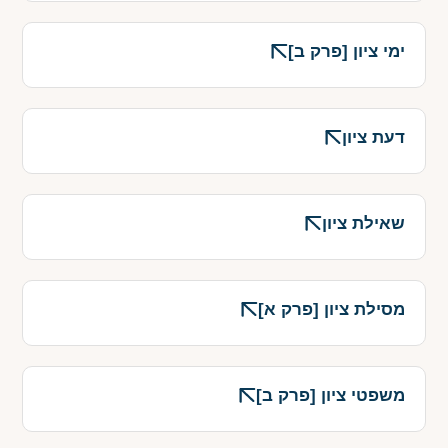
ימי ציון [פרק ב]
דעת ציון
שאילת ציון
מסילת ציון [פרק א]
משפטי ציון [פרק ב]