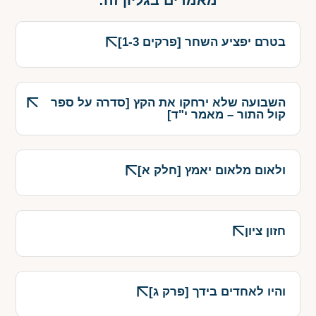
בטרם יפציע השחר [פרקים 1-3]
השבועה שלא ירחקו את הקץ [סדרה על ספר
קול התור – מאמר י"ד]
ולאום מלאום יאמץ [חלק א]
חזון ציון
והיו לאחדים בידך [פרק ג]