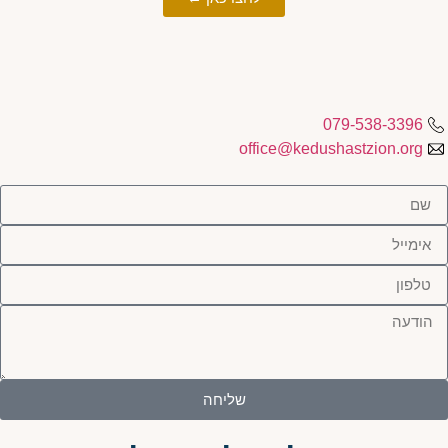
079-538-3396
office@kedushastzion.org
שליחה