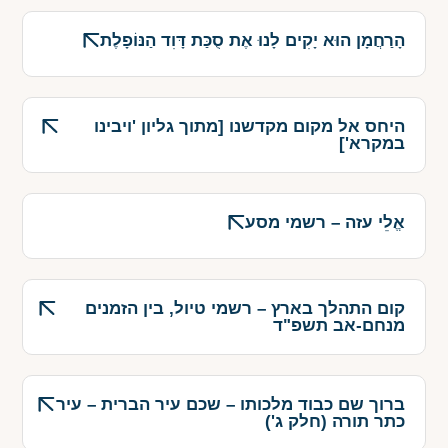
הָרַחֲמָן הוּא יָקִים לָנוּ אֶת סֻכַּת דָּוִד הַנּוֹפָלֶת
היחס אל מקום מקדשנו [מתוך גליון 'ויבינו
במקרא']
אֱלֵי עזה – רשמי מסע
קום התהלך בארץ – רשמי טיול, בין הזמנים
מנחם-אב תשפ"ד
ברוך שם כבוד מלכותו – שכם עיר הברית – עיר
כתר תורה (חלק ג')