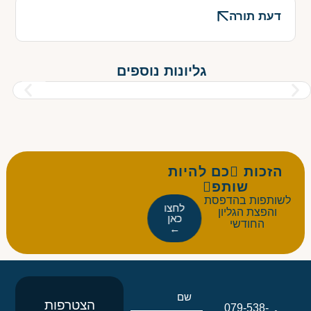
דעת תורה
גליונות נוספים
הזכות כם להיות
שותפ
לשותפות בהדפסת
לחצו
והפצת הגליון
כאן
החודשי
←
הצטרפות
079-538-